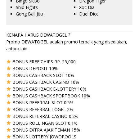
Bingo Sicbo
Dragon Tiger
Shio Fights
Xoc Dia
Gong Ball Jitu
Duel Dice
KENAPA HARUS DEWATOGEL ?
Promo DEWATOGEL adalah promo terbaik yang disediakan,
antara lain :
BONUS FREE CHIPS RP. 25,000
BONUS DEPOSIT 10%
BONUS CASHBACK SLOT 10%
BONUS CASHBACK CASINO 10%
BONUS CASHBACK E-LOTTERY 10%
BONUS CASHBACK SPORTBOOK 10%
BONUS REFERRAL SLOT 0.5%
BONUS REFERRAL TOGEL 2%
BONUS REFERRAL CASINO 0.2%
BONUS ROLLINGAN SLOT 0.1%
BONUS EXTRA AJAK TEMAN 15%
BONUS LOTTERY JOWOPOOLS