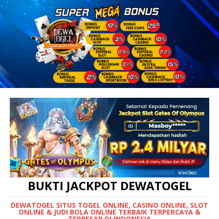
BUKTI JACKPOT DEWATOGEL
DEWATOGEL SITUS TOGEL ONLINE, CASINO ONLINE, SLOT
ONLINE & JUDI BOLA ONLINE TERBAIK TERPERCAYA &
TERBESAR DI INDONESIA