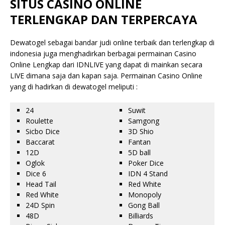
SITUS CASINO ONLINE
TERLENGKAP DAN TERPERCAYA
Dewatogel sebagai bandar judi online terbaik dan terlengkap di
indonesia juga menghadirkan berbagai permainan Casino
Online Lengkap dari IDNLIVE yang dapat di mainkan secara
LIVE dimana saja dan kapan saja. Permainan Casino Online
yang di hadirkan di dewatogel meliputi :
24
Suwit
Roulette
Samgong
Sicbo Dice
3D Shio
Baccarat
Fantan
12D
5D ball
Oglok
Poker Dice
Dice 6
IDN 4 Stand
Head Tail
Red White
Red White
Monopoly
24D Spin
Gong Ball
48D
Billiards