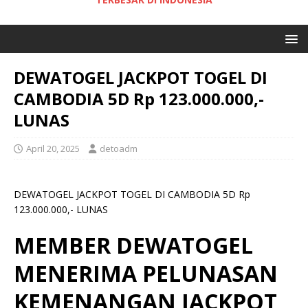
DEWATOGEL JACKPOT TOGEL DI
CAMBODIA 5D Rp 123.000.000,-
LUNAS
April 20, 2025
detoadm
DEWATOGEL JACKPOT TOGEL DI CAMBODIA 5D Rp
123.000.000,- LUNAS
MEMBER DEWATOGEL
MENERIMA PELUNASAN
KEMENANGAN JACKPOT