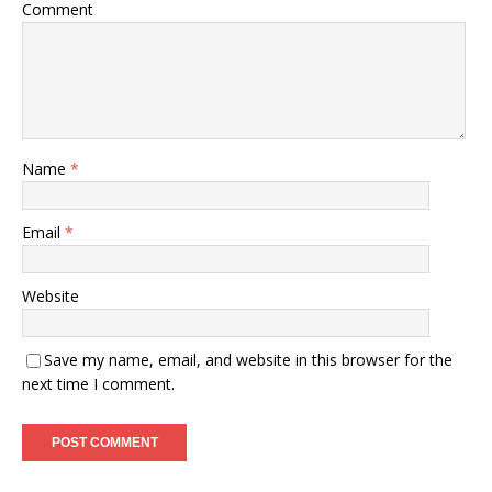
Comment
Name
*
Email
*
Website
Save my name, email, and website in this browser for the
next time I comment.