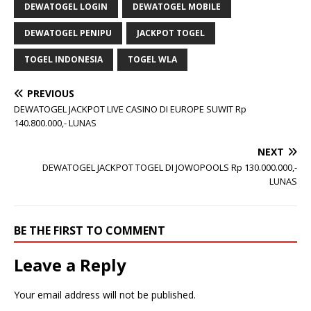
DEWATOGEL LOGIN
DEWATOGEL MOBILE
DEWATOGEL PENIPU
JACKPOT TOGEL
TOGEL INDONESIA
TOGEL WLA
PREVIOUS
DEWATOGEL JACKPOT LIVE CASINO DI EUROPE SUWIT Rp
140.800.000,- LUNAS
NEXT
DEWATOGEL JACKPOT TOGEL DI JOWOPOOLS Rp 130.000.000,-
LUNAS
BE THE FIRST TO COMMENT
Leave a Reply
Your email address will not be published.