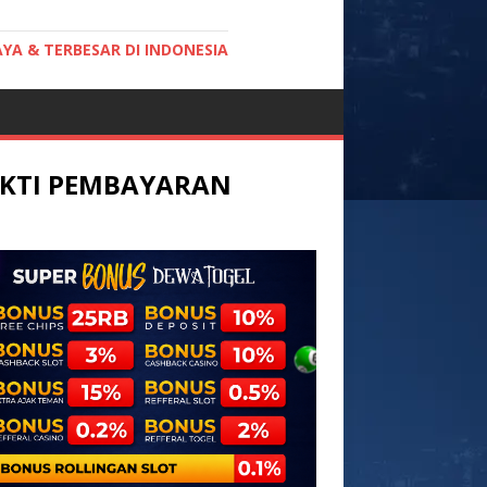
YA & TERBESAR DI INDONESIA
KTI PEMBAYARAN