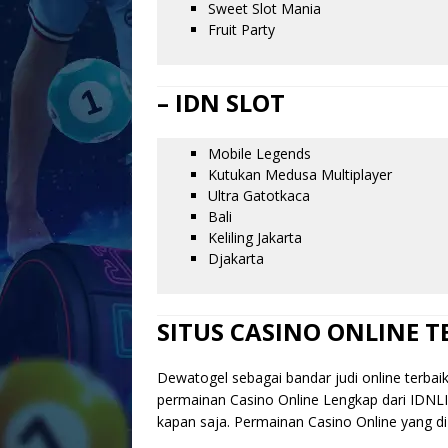
Sweet Slot Mania
Fruit Party
– IDN SLOT
Mobile Legends
Kutukan Medusa Multiplayer
Ultra Gatotkaca
Bali
Keliling Jakarta
Djakarta
SITUS CASINO ONLINE 
Dewatogel sebagai bandar judi online terbai
permainan Casino Online Lengkap dari IDNLI
kapan saja. Permainan Casino Online yang di 