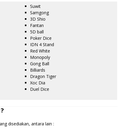
Suwit
Samgong
3D Shio
Fantan
5D ball
Poker Dice
IDN 4 Stand
Red White
Monopoly
Gong Ball
Billiards
Dragon Tiger
Xoc Dia
Duel Dice
 ?
 disediakan, antara lain :