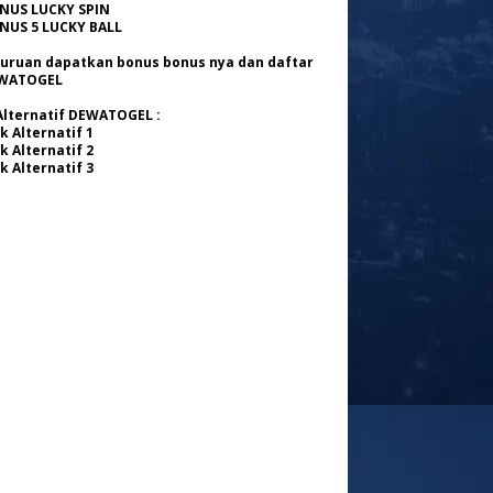
NUS LUCKY SPIN
NUS 5 LUCKY BALL
uruan dapatkan bonus bonus nya dan daftar
EWATOGEL
Alternatif
DEWATOGEL
:
k Alternatif 1
k Alternatif 2
k Alternatif 3