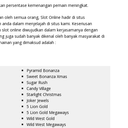
nkan persentase kemenangan pemain meningkat.
 oleh semua orang, Slot Online hadir di situs
nda dalam menjelajah di situs kami. Keseriusan
lot online diwujudkan dalam kerjasamanya dengan
yang juga sudah banyak dikenal oleh banyak masyarakat di
mainan yang dimaksud adalah :
Pyramid Bonanza
Sweet Bonanza Xmas
Sugar Rush
Candy Village
Starlight Christmas
Joker Jewels
5 Lion Gold
5 Lion Gold Megaways
Wild West Gold
Wild West Megaways