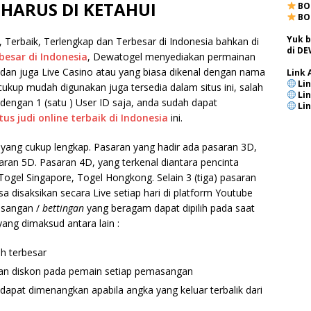
HARUS DI KETAHUI
BO
BO
Yuk b
, Terbaik, Terlengkap dan Terbesar di Indonesia bahkan di
di D
rbesar di Indonesia
, Dewatogel menyediakan permainan
k dan juga Live Casino atau yang biasa dikenal dengan nama
Link 
Lin
g cukup mudah digunakan juga tersedia dalam situs ini, salah
Lin
dengan 1 (satu ) User ID saja, anda sudah dapat
Lin
itus judi online terbaik di Indonesia
ini.
ang cukup lengkap. Pasaran yang hadir ada pasaran 3D,
ran 5D. Pasaran 4D, yang terkenal diantara pencinta
gel Singapore, Togel Hongkong. Selain 3 (tiga) pasaran
a disaksikan secara Live setiap hari di platform Youtube
pasangan /
bettingan
yang beragam dapat dipilih pada saat
ng dimaksud antara lain :
ah terbesar
an diskon pada pemain setiap pemasangan
 dapat dimenangkan apabila angka yang keluar terbalik dari