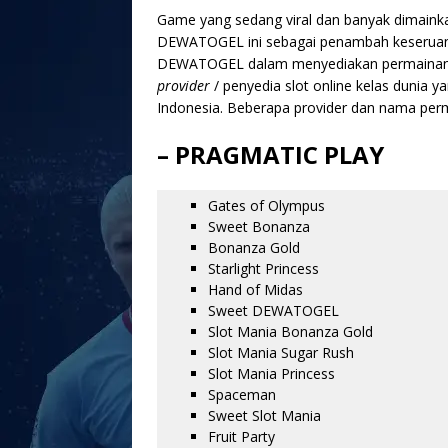
Game yang sedang viral dan banyak dimainkan
DEWATOGEL ini sebagai penambah keseruan a
DEWATOGEL dalam menyediakan permainan s
provider
/ penyedia slot online kelas dunia 
Indonesia. Beberapa provider dan nama per
– PRAGMATIC PLAY
Gates of Olympus
Sweet Bonanza
Bonanza Gold
Starlight Princess
Hand of Midas
Sweet DEWATOGEL
Slot Mania Bonanza Gold
Slot Mania Sugar Rush
Slot Mania Princess
Spaceman
Sweet Slot Mania
Fruit Party