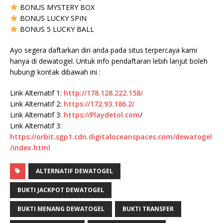
BONUS MYSTERY BOX
BONUS LUCKY SPIN
BONUS 5 LUCKY BALL
Ayo segera daftarkan diri anda pada situs terpercaya kami
hanya di dewatogel. Untuk info pendaftaran lebih lanjut boleh
hubungi kontak dibawah ini :
Link Alternatif 1:
http://178.128.222.158/
Link Alternatif 2:
https://172.93.186.2/
Link Alternatif 3:
https://
Playdetol.com
/
Link Alternatif 3:
https://orbit.sgp1.cdn.digitaloceanspaces.com/dewatogel
/index.html
ALTERNATIF DEWATOGEL
BUKTI JACKPOT DEWATOGEL
BUKTI MENANG DEWATOGEL
BUKTI TRANSFER