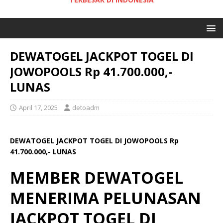
DEWATOGEL JACKPOT TOGEL DI
JOWOPOOLS Rp 41.700.000,-
LUNAS
April 17, 2025
detoadm
DEWATOGEL JACKPOT TOGEL DI JOWOPOOLS Rp
41.700.000,- LUNAS
MEMBER DEWATOGEL
MENERIMA PELUNASAN
JACKPOT TOGEL DI