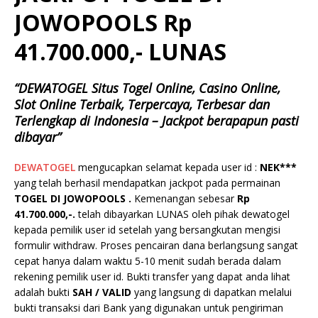
JOWOPOOLS Rp
41.700.000,- LUNAS
“DEWATOGEL Situs Togel Online, Casino Online,
Slot Online Terbaik, Terpercaya, Terbesar dan
Terlengkap di Indonesia – Jackpot berapapun pasti
dibayar”
DEWATOGEL
mengucapkan selamat kepada user id :
NEK***
yang telah berhasil mendapatkan jackpot pada permainan
TOGEL DI JOWOPOOLS .
Kemenangan sebesar
Rp
41.700.000,-.
telah dibayarkan LUNAS oleh pihak dewatogel
kepada pemilik user id setelah yang bersangkutan mengisi
formulir withdraw. Proses pencairan dana berlangsung sangat
cepat hanya dalam waktu 5-10 menit sudah berada dalam
rekening pemilik user id. Bukti transfer yang dapat anda lihat
adalah bukti
SAH / VALID
yang langsung di dapatkan melalui
bukti transaksi dari Bank yang digunakan untuk pengiriman