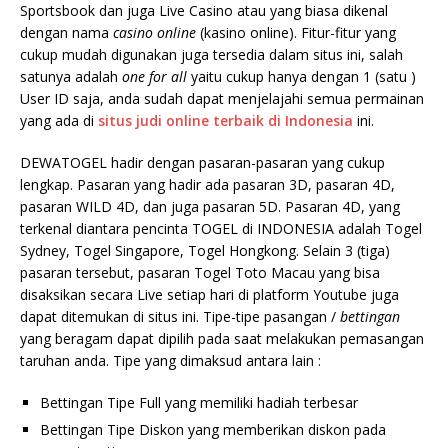
Sportsbook dan juga Live Casino atau yang biasa dikenal
dengan nama
casino online
(kasino online). Fitur-fitur yang
cukup mudah digunakan juga tersedia dalam situs ini, salah
satunya adalah
one for all
yaitu cukup hanya dengan 1 (satu )
User ID saja, anda sudah dapat menjelajahi semua permainan
yang ada di
situs judi
online terbaik di Indonesia
ini.
DEWATOGEL hadir dengan pasaran-pasaran yang cukup
lengkap. Pasaran yang hadir ada pasaran 3D, pasaran 4D,
pasaran WILD 4D, dan juga pasaran 5D. Pasaran 4D, yang
terkenal diantara pencinta TOGEL di INDONESIA adalah Togel
Sydney, Togel Singapore, Togel Hongkong. Selain 3 (tiga)
pasaran tersebut, pasaran Togel Toto Macau yang bisa
disaksikan secara Live setiap hari di platform Youtube juga
dapat ditemukan di situs ini. Tipe-tipe pasangan /
bettingan
yang beragam dapat dipilih pada saat melakukan pemasangan
taruhan anda. Tipe yang dimaksud antara lain :
Bettingan Tipe Full yang memiliki hadiah terbesar
Bettingan Tipe Diskon yang memberikan diskon pada