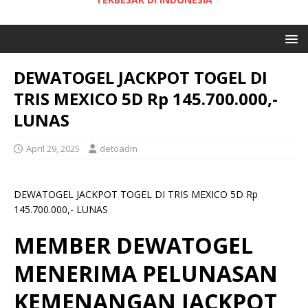
DEWATOGEL JACKPOT TOGEL DI
TRIS MEXICO 5D Rp 145.700.000,-
LUNAS
April 29, 2025
detoadm
DEWATOGEL JACKPOT TOGEL DI TRIS MEXICO 5D Rp
145.700.000,- LUNAS
MEMBER DEWATOGEL
MENERIMA PELUNASAN
KEMENANGAN JACKPOT