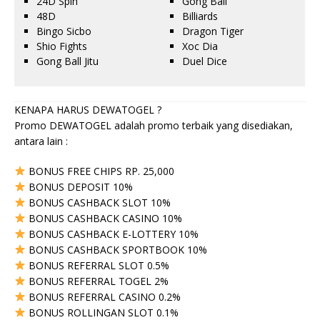
24D Spin
Gong Ball
48D
Billiards
Bingo Sicbo
Dragon Tiger
Shio Fights
Xoc Dia
Gong Ball Jitu
Duel Dice
KENAPA HARUS DEWATOGEL ?
Promo DEWATOGEL adalah promo terbaik yang disediakan,
antara lain :
BONUS FREE CHIPS RP. 25,000
BONUS DEPOSIT 10%
BONUS CASHBACK SLOT 10%
BONUS CASHBACK CASINO 10%
BONUS CASHBACK E-LOTTERY 10%
BONUS CASHBACK SPORTBOOK 10%
BONUS REFERRAL SLOT 0.5%
BONUS REFERRAL TOGEL 2%
BONUS REFERRAL CASINO 0.2%
BONUS ROLLINGAN SLOT 0.1%