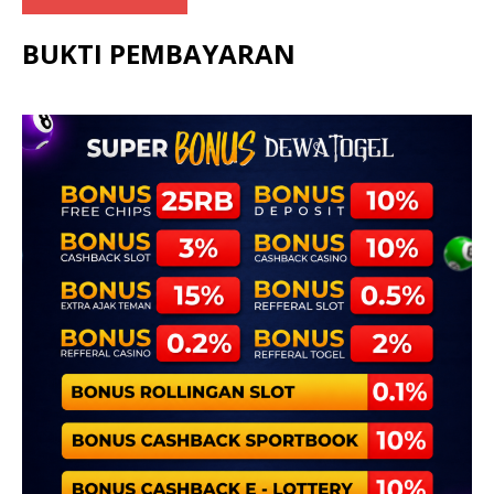
BUKTI PEMBAYARAN