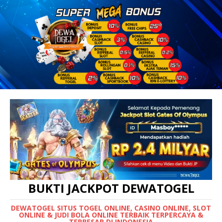
BUKTI JACKPOT DEWATOGEL
DEWATOGEL SITUS TOGEL ONLINE, CASINO ONLINE, SLOT
ONLINE & JUDI BOLA ONLINE TERBAIK TERPERCAYA &
TERBESAR DI INDONESIA