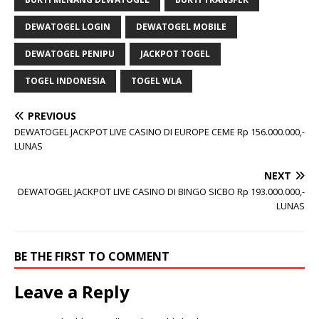
DEWATOGEL LOGIN
DEWATOGEL MOBILE
DEWATOGEL PENIPU
JACKPOT TOGEL
TOGEL INDONESIA
TOGEL WLA
PREVIOUS
DEWATOGEL JACKPOT LIVE CASINO DI EUROPE CEME Rp 156.000.000,-
LUNAS
NEXT
DEWATOGEL JACKPOT LIVE CASINO DI BINGO SICBO Rp 193.000.000,-
LUNAS
BE THE FIRST TO COMMENT
Leave a Reply