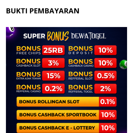
BUKTI PEMBAYARAN