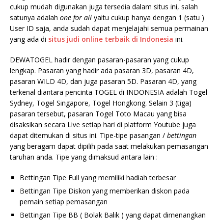
cukup mudah digunakan juga tersedia dalam situs ini, salah
satunya adalah
one for all
yaitu cukup hanya dengan 1 (satu )
User ID saja, anda sudah dapat menjelajahi semua permainan
yang ada di
situs judi online terbaik di Indonesia
ini.
DEWATOGEL hadir dengan pasaran-pasaran yang cukup
lengkap. Pasaran yang hadir ada pasaran 3D, pasaran 4D,
pasaran WILD 4D, dan juga pasaran 5D. Pasaran 4D, yang
terkenal diantara pencinta TOGEL di INDONESIA adalah Togel
Sydney, Togel Singapore, Togel Hongkong. Selain 3 (tiga)
pasaran tersebut, pasaran Togel Toto Macau yang bisa
disaksikan secara Live setiap hari di platform Youtube juga
dapat ditemukan di situs ini. Tipe-tipe pasangan /
bettingan
yang beragam dapat dipilih pada saat melakukan pemasangan
taruhan anda. Tipe yang dimaksud antara lain :
Bettingan Tipe Full yang memiliki hadiah terbesar
Bettingan Tipe Diskon yang memberikan diskon pada
pemain setiap pemasangan
Bettingan Tipe BB ( Bolak Balik ) yang dapat dimenangkan