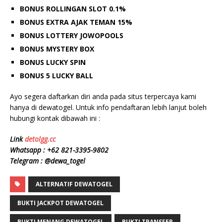
BONUS ROLLINGAN SLOT 0.1%
BONUS EXTRA AJAK TEMAN 15%
BONUS LOTTERY JOWOPOOLS
BONUS MYSTERY BOX
BONUS LUCKY SPIN
BONUS 5 LUCKY BALL
Ayo segera daftarkan diri anda pada situs terpercaya kami
hanya di dewatogel. Untuk info pendaftaran lebih lanjut boleh
hubungi kontak dibawah ini :
Link
detolgg.cc
Whatsapp :
+62 8
21-3395-9802
Telegram : @dewa_togel
ALTERNATIF DEWATOGEL
BUKTI JACKPOT DEWATOGEL
BUKTI MENANG DEWATOGEL
BUKTI TRANSFER