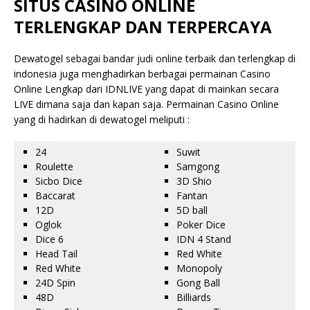
SITUS CASINO ONLINE
TERLENGKAP DAN TERPERCAYA
Dewatogel sebagai bandar judi online terbaik dan terlengkap di
indonesia juga menghadirkan berbagai permainan Casino
Online Lengkap dari IDNLIVE yang dapat di mainkan secara
LIVE dimana saja dan kapan saja. Permainan Casino Online
yang di hadirkan di dewatogel meliputi :
24
Suwit
Roulette
Samgong
Sicbo Dice
3D Shio
Baccarat
Fantan
12D
5D ball
Oglok
Poker Dice
Dice 6
IDN 4 Stand
Head Tail
Red White
Red White
Monopoly
24D Spin
Gong Ball
48D
Billiards