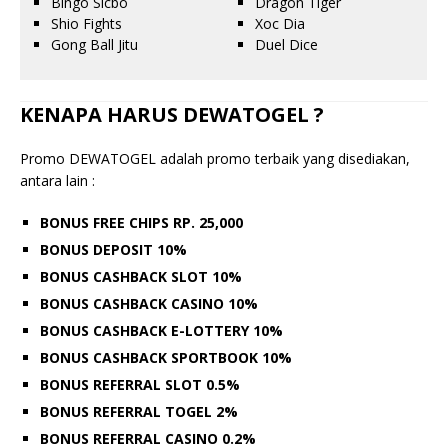
Bingo Sicbo
Dragon Tiger
Shio Fights
Xoc Dia
Gong Ball Jitu
Duel Dice
KENAPA HARUS DEWATOGEL ?
Promo DEWATOGEL adalah promo terbaik yang disediakan,
antara lain :
BONUS FREE CHIPS RP. 25,000
BONUS DEPOSIT 10%
BONUS CASHBACK SLOT 10%
BONUS CASHBACK CASINO 10%
BONUS CASHBACK E-LOTTERY 10%
BONUS CASHBACK SPORTBOOK 10%
BONUS REFERRAL SLOT 0.5%
BONUS REFERRAL TOGEL 2%
BONUS REFERRAL CASINO 0.2%