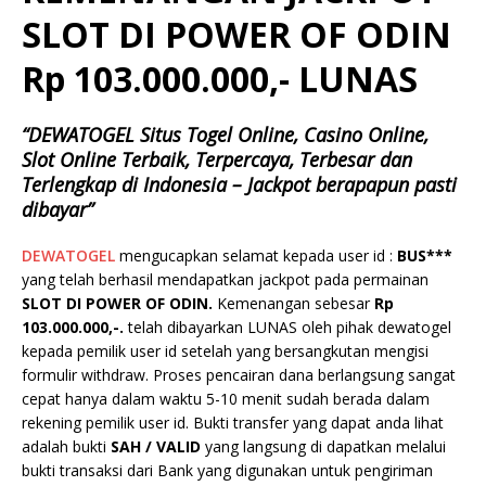
SLOT DI POWER OF ODIN
Rp 103.000.000,- LUNAS
“DEWATOGEL Situs Togel Online, Casino Online,
Slot Online Terbaik, Terpercaya, Terbesar dan
Terlengkap di Indonesia – Jackpot berapapun pasti
dibayar”
DEWATOGEL
mengucapkan selamat kepada user id :
BUS***
yang telah berhasil mendapatkan jackpot pada permainan
SLOT DI POWER OF ODIN.
Kemenangan sebesar
Rp
103.000.000,-.
telah dibayarkan LUNAS oleh pihak dewatogel
kepada pemilik user id setelah yang bersangkutan mengisi
formulir withdraw. Proses pencairan dana berlangsung sangat
cepat hanya dalam waktu 5-10 menit sudah berada dalam
rekening pemilik user id. Bukti transfer yang dapat anda lihat
adalah bukti
SAH / VALID
yang langsung di dapatkan melalui
bukti transaksi dari Bank yang digunakan untuk pengiriman