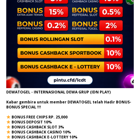
DEWATOGEL - INTERNASIONAL DEWA GRUP (IDN PLAY)
Kabar gembira untuk member DEWATOGEL telah Hadir
BONUS-
BONUS SPECIAL
!!!
BONUS FREE CHIPS RP. 25,000
BONUS DEPOSIT 10%
BONUS CASHBACK SLOT 3%
BONUS CASHBACK CASINO 10%
BONUS CASHBACK E-LOTTERY 10%