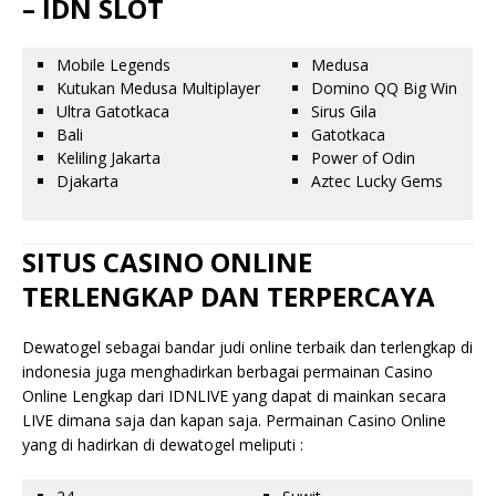
– IDN SLOT
Mobile Legends
Medusa
Kutukan Medusa Multiplayer
Domino QQ Big Win
Ultra Gatotkaca
Sirus Gila
Bali
Gatotkaca
Keliling Jakarta
Power of Odin
Djakarta
Aztec Lucky Gems
SITUS CASINO ONLINE
TERLENGKAP DAN TERPERCAYA
Dewatogel sebagai bandar judi online terbaik dan terlengkap di
indonesia juga menghadirkan berbagai permainan Casino
Online Lengkap dari IDNLIVE yang dapat di mainkan secara
LIVE dimana saja dan kapan saja. Permainan Casino Online
yang di hadirkan di dewatogel meliputi :