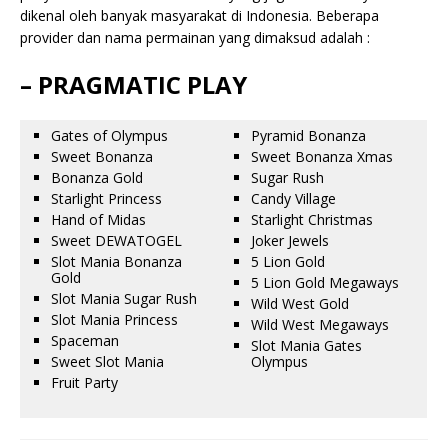
dikenal oleh banyak masyarakat di Indonesia. Beberapa
provider dan nama permainan yang dimaksud adalah :
– PRAGMATIC PLAY
Gates of Olympus
Pyramid Bonanza
Sweet Bonanza
Sweet Bonanza Xmas
Bonanza Gold
Sugar Rush
Starlight Princess
Candy Village
Hand of Midas
Starlight Christmas
Sweet DEWATOGEL
Joker Jewels
Slot Mania Bonanza
5 Lion Gold
Gold
5 Lion Gold Megaways
Slot Mania Sugar Rush
Wild West Gold
Slot Mania Princess
Wild West Megaways
Spaceman
Slot Mania Gates
Sweet Slot Mania
Olympus
Fruit Party