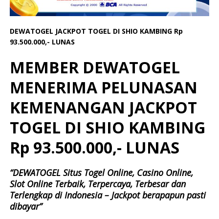
DEWATOGEL JACKPOT TOGEL DI SHIO KAMBING Rp
93.500.000,- LUNAS
MEMBER DEWATOGEL
MENERIMA PELUNASAN
KEMENANGAN JACKPOT
TOGEL DI SHIO KAMBING
Rp 93.500.000,- LUNAS
“DEWATOGEL Situs Togel Online, Casino Online,
Slot Online Terbaik, Terpercaya, Terbesar dan
Terlengkap di Indonesia – Jackpot berapapun pasti
dibayar”