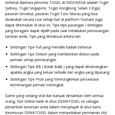
terkenal diantara pencinta TOGEL di INDONESIA adalah Togel
Sydney, Togel Singapore, Togel Hongkong. Selain 3 (tiga)
pasaran tersebut, pasaran Togel Toto Macau yang bisa
disaksikan secara Live setiap hari di platform Youtube juga
dapat ditemukan di situs ini. Tipe-tipe pasangan /
bettingan
yang beragam dapat dipilih pada saat melakukan pemasangan
taruhan anda. Tipe yang dimaksud antara lain :
Bettingan Tipe Full yang memiliki hadiah terbesar
Bettingan Tipe Diskon yang memberikan diskon pada
pemain setiap pemasangan
Bettingan Tipe BB ( Bolak Balik ) yang dapat dimenangkan
apabila angka yang keluar terbalik dari angka yang dipasang
Bettingan Tipe Prize yang memungkinkan persentase
kemenangan pemain meningkat.
Game yang sedang viral dan banyak dimainkan oleh semua
orang, Slot Online hadir di situs DEWATOGEL ini sebagai
penambah keseruan anda dalam menjelajah di situs kami.
Keseriusan DEWATOGEL dalam menyediakan permainan slot