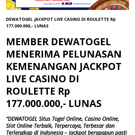
DEWATOGEL JACKPOT LIVE CASINO DI ROULETTE Rp
177.000.000,- LUNAS
MEMBER DEWATOGEL
MENERIMA PELUNASAN
KEMENANGAN JACKPOT
LIVE CASINO DI
ROULETTE Rp
177.000.000,- LUNAS
“DEWATOGEL Situs Togel Online, Casino Online,
Slot Online Terbaik, Terpercaya, Terbesar dan
Terlengkap di Indonesia – Jackpot berapapun pasti