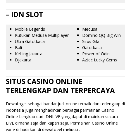
– IDN SLOT
Mobile Legends
Medusa
Kutukan Medusa Multiplayer
Domino QQ Big Win
Ultra Gatotkaca
Sirus Gila
Bali
Gatotkaca
Keliling Jakarta
Power of Odin
Djakarta
Aztec Lucky Gems
SITUS CASINO ONLINE
TERLENGKAP DAN TERPERCAYA
Dewatogel sebagai bandar judi online terbaik dan terlengkap di
indonesia juga menghadirkan berbagai permainan Casino
Online Lengkap dari IDNLIVE yang dapat di mainkan secara
LIVE dimana saja dan kapan saja. Permainan Casino Online
yang di hadirkan di dewatogel meliputi :