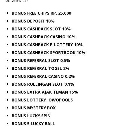
antara lain :
BONUS FREE CHIPS RP. 25,000
BONUS DEPOSIT 10%
BONUS CASHBACK SLOT 10%
BONUS CASHBACK CASINO 10%
BONUS CASHBACK E-LOTTERY 10%
BONUS CASHBACK SPORTBOOK 10%
BONUS REFERRAL SLOT 0.5%
BONUS REFERRAL TOGEL 2%
BONUS REFERRAL CASINO 0.2%
BONUS ROLLINGAN SLOT 0.1%
BONUS EXTRA AJAK TEMAN 15%
BONUS LOTTERY JOWOPOOLS
BONUS MYSTERY BOX
BONUS LUCKY SPIN
BONUS 5 LUCKY BALL