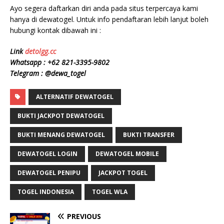
Ayo segera daftarkan diri anda pada situs terpercaya kami
hanya di dewatogel. Untuk info pendaftaran lebih lanjut boleh
hubungi kontak dibawah ini :
Link
detolgg.cc
Whatsapp :
+62 8
21-3395-9802
Telegram : @dewa_togel
ALTERNATIF DEWATOGEL
BUKTI JACKPOT DEWATOGEL
BUKTI MENANG DEWATOGEL
BUKTI TRANSFER
DEWATOGEL LOGIN
DEWATOGEL MOBILE
DEWATOGEL PENIPU
JACKPOT TOGEL
TOGEL INDONESIA
TOGEL WLA
PREVIOUS