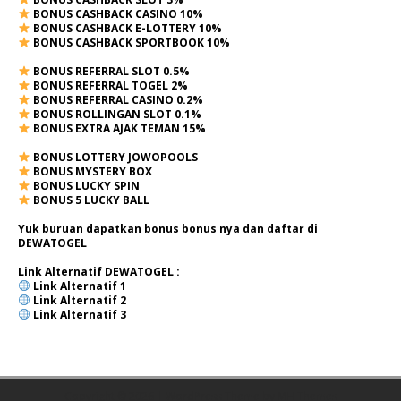
BONUS CASHBACK CASINO 10%
BONUS CASHBACK E-LOTTERY 10%
BONUS CASHBACK SPORTBOOK 10%
BONUS REFERRAL SLOT 0.5%
BONUS REFERRAL TOGEL 2%
BONUS REFERRAL CASINO 0.2%
BONUS ROLLINGAN SLOT 0.1%
BONUS EXTRA AJAK TEMAN 15%
BONUS LOTTERY JOWOPOOLS
BONUS MYSTERY BOX
BONUS LUCKY SPIN
BONUS 5 LUCKY BALL
Yuk buruan dapatkan bonus bonus nya dan daftar di
DEWATOGEL
Link Alternatif
DEWATOGEL
:
Link Alternatif 1
Link Alternatif 2
Link Alternatif 3
Copyright © 2026 | WordPress Theme by
MH Themes