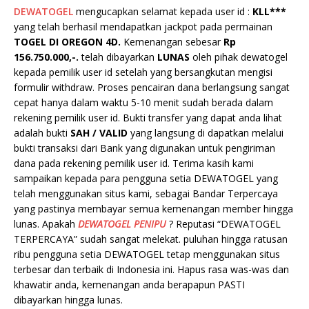
DEWATOGEL
mengucapkan selamat kepada user id :
KLL***
yang telah berhasil mendapatkan jackpot pada permainan
TOGEL DI OREGON 4D.
Kemenangan sebesar
Rp
156.750.000,-.
telah dibayarkan
LUNAS
oleh pihak dewatogel
kepada pemilik user id setelah yang bersangkutan mengisi
formulir withdraw. Proses pencairan dana berlangsung sangat
cepat hanya dalam waktu 5-10 menit sudah berada dalam
rekening pemilik user id. Bukti transfer yang dapat anda lihat
adalah bukti
SAH / VALID
yang langsung di dapatkan melalui
bukti transaksi dari Bank yang digunakan untuk pengiriman
dana pada rekening pemilik user id. Terima kasih kami
sampaikan kepada para pengguna setia DEWATOGEL yang
telah menggunakan situs kami, sebagai Bandar Terpercaya
yang pastinya membayar semua kemenangan member hingga
lunas. Apakah
DEWATOGEL PENIPU
? Reputasi “DEWATOGEL
TERPERCAYA” sudah sangat melekat. puluhan hingga ratusan
ribu pengguna setia DEWATOGEL tetap menggunakan situs
terbesar dan terbaik di Indonesia ini. Hapus rasa was-was dan
khawatir anda, kemenangan anda berapapun PASTI
dibayarkan hingga lunas.