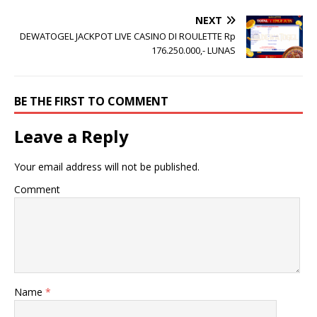
NEXT
DEWATOGEL JACKPOT LIVE CASINO DI ROULETTE Rp
176.250.000,- LUNAS
BE THE FIRST TO COMMENT
Leave a Reply
Your email address will not be published.
Comment
Name
*