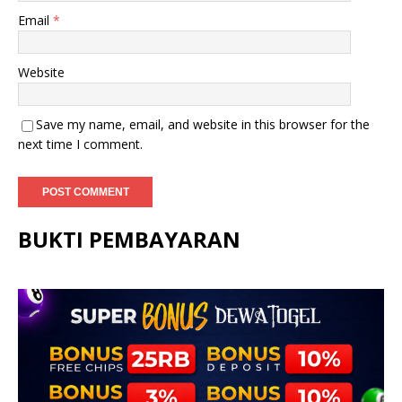
Email
*
Website
Save my name, email, and website in this browser for the
next time I comment.
BUKTI PEMBAYARAN