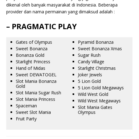
dikenal oleh banyak masyarakat di Indonesia. Beberapa
provider dan nama permainan yang dimaksud adalah :
– PRAGMATIC PLAY
Gates of Olympus
Pyramid Bonanza
Sweet Bonanza
Sweet Bonanza Xmas
Bonanza Gold
Sugar Rush
Starlight Princess
Candy Village
Hand of Midas
Starlight Christmas
Sweet DEWATOGEL
Joker Jewels
Slot Mania Bonanza
5 Lion Gold
Gold
5 Lion Gold Megaways
Slot Mania Sugar Rush
Wild West Gold
Slot Mania Princess
Wild West Megaways
Spaceman
Slot Mania Gates
Sweet Slot Mania
Olympus
Fruit Party