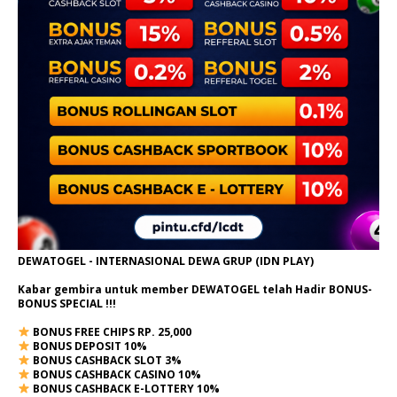
DEWATOGEL - INTERNASIONAL DEWA GRUP (IDN PLAY)
Kabar gembira untuk member DEWATOGEL telah Hadir
BONUS-
BONUS SPECIAL
!!!
BONUS FREE CHIPS RP. 25,000
BONUS DEPOSIT 10%
BONUS CASHBACK SLOT 3%
BONUS CASHBACK CASINO 10%
BONUS CASHBACK E-LOTTERY 10%