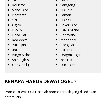
24
Suwit
Roulette
Samgong
Sicbo Dice
3D Shio
Baccarat
Fantan
12D
5D ball
Oglok
Poker Dice
Dice 6
IDN 4 Stand
Head Tail
Red White
Red White
Monopoly
24D Spin
Gong Ball
48D
Billiards
Bingo Sicbo
Dragon Tiger
Shio Fights
Xoc Dia
Gong Ball Jitu
Duel Dice
KENAPA HARUS DEWATOGEL ?
Promo DEWATOGEL adalah promo terbaik yang disediakan,
antara lain :