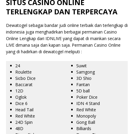
SITUS CASINO ONLINE
TERLENGKAP DAN TERPERCAYA
Dewatogel sebagai bandar judi online terbaik dan terlengkap di
indonesia juga menghadirkan berbagai permainan Casino
Online Lengkap dari IDNLIVE yang dapat di mainkan secara
LIVE dimana saja dan kapan saja. Permainan Casino Online
yang di hadirkan di dewatogel meliputi :
24
Suwit
Roulette
Samgong
Sicbo Dice
3D Shio
Baccarat
Fantan
12D
5D ball
Oglok
Poker Dice
Dice 6
IDN 4 Stand
Head Tail
Red White
Red White
Monopoly
24D Spin
Gong Ball
48D
Billiards