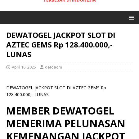
DEWATOGEL JACKPOT SLOT DI
AZTEC GEMS Rp 128.400.000,-
LUNAS
April 16, 2025
detoadm
DEWATOGEL JACKPOT SLOT DI AZTEC GEMS Rp
128.400.000,- LUNAS
MEMBER DEWATOGEL
MENERIMA PELUNASAN
KEMENANGAN JACKPOT