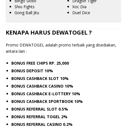
Bingo Sicbo
Dragon Tiger
Shio Fights
Xoc Dia
Gong Ball Jitu
Duel Dice
KENAPA HARUS DEWATOGEL ?
Promo DEWATOGEL adalah promo terbaik yang disediakan,
antara lain :
BONUS FREE CHIPS RP. 25,000
BONUS DEPOSIT 10%
BONUS CASHBACK SLOT 10%
BONUS CASHBACK CASINO 10%
BONUS CASHBACK E-LOTTERY 10%
BONUS CASHBACK SPORTBOOK 10%
BONUS REFERRAL SLOT 0.5%
BONUS REFERRAL TOGEL 2%
BONUS REFERRAL CASINO 0.2%