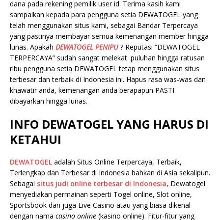
dana pada rekening pemilik user id. Terima kasih kami
sampaikan kepada para pengguna setia DEWATOGEL yang
telah menggunakan situs kami, sebagai Bandar Terpercaya
yang pastinya membayar semua kemenangan member hingga
lunas. Apakah
DEWATOGEL PENIPU
? Reputasi “DEWATOGEL
TERPERCAYA” sudah sangat melekat. puluhan hingga ratusan
ribu pengguna setia DEWATOGEL tetap menggunakan situs
terbesar dan terbaik di Indonesia ini. Hapus rasa was-was dan
khawatir anda, kemenangan anda berapapun PASTI
dibayarkan hingga lunas.
INFO DEWATOGEL YANG HARUS DI
KETAHUI
DEWATOGEL
adalah Situs Online Terpercaya, Terbaik,
Terlengkap dan Terbesar di Indonesia bahkan di Asia sekalipun.
Sebagai
situs judi online terbesar di Indonesia
, Dewatogel
menyediakan permainan seperti Togel online, Slot online,
Sportsbook dan juga Live Casino atau yang biasa dikenal
dengan nama
casino online
(kasino online). Fitur-fitur yang