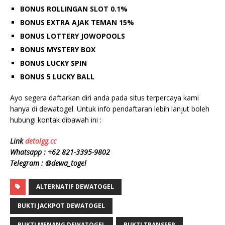
BONUS ROLLINGAN SLOT 0.1%
BONUS EXTRA AJAK TEMAN 15%
BONUS LOTTERY JOWOPOOLS
BONUS MYSTERY BOX
BONUS LUCKY SPIN
BONUS 5 LUCKY BALL
Ayo segera daftarkan diri anda pada situs terpercaya kami
hanya di dewatogel. Untuk info pendaftaran lebih lanjut boleh
hubungi kontak dibawah ini :
Link
detolgg.cc
Whatsapp :
+62 8
21-3395-9802
Telegram : @dewa_togel
ALTERNATIF DEWATOGEL
BUKTI JACKPOT DEWATOGEL
BUKTI MENANG DEWATOGEL
BUKTI TRANSFER