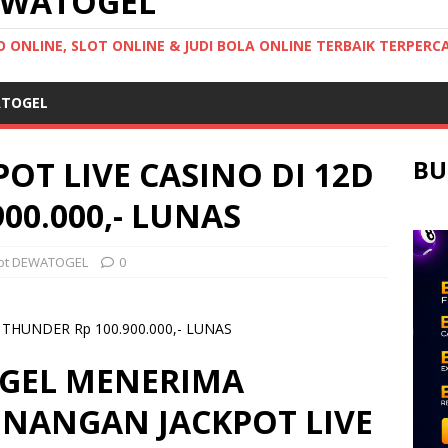
EWATOGEL
 ONLINE, SLOT ONLINE & JUDI BOLA ONLINE TERBAIK TERPERCA
ATOGEL
OT LIVE CASINO DI 12D
BU
00.000,- LUNAS
pot DEWATOGEL
0
THUNDER Rp 100.900.000,- LUNAS
GEL MENERIMA
NANGAN JACKPOT LIVE