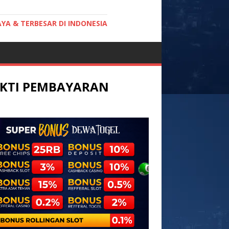
YA & TERBESAR DI INDONESIA
KTI PEMBAYARAN