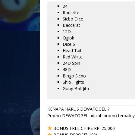
24
Roulette
Sicbo Dice
Baccarat
12D
Oglok
Dice 6
Head Tail
Red White
24D Spin
48D
Bingo Sicbo
Shio Fights
Gong Ball Jitu
KENAPA HARUS DEWATOGEL ?
Promo DEWATOGEL adalah promo terbaik yang
BONUS FREE CHIPS RP. 25,000
BONUS DEPOSIT 10%