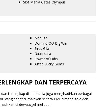
Slot Mania Gates Olympus
Medusa
Domino QQ Big Win
Sirus Gila
Gatotkaca
Power of Odin
Aztec Lucky Gems
TERLENGKAP DAN TERPERCAYA
k dan terlengkap di indonesia juga menghadirkan berbagai
VE yang dapat di mainkan secara LIVE dimana saja dan
hadirkan di dewatogel meliputi :