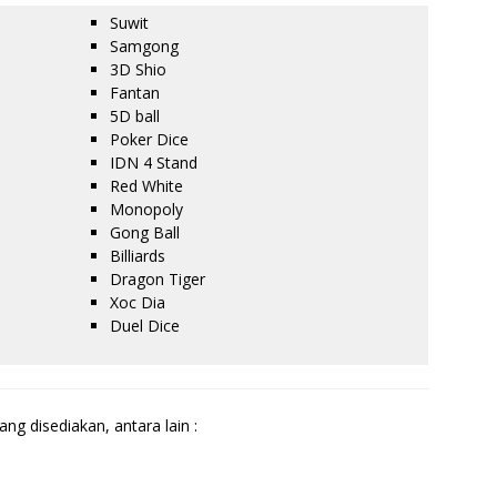
Suwit
Samgong
3D Shio
Fantan
5D ball
Poker Dice
IDN 4 Stand
Red White
Monopoly
Gong Ball
Billiards
Dragon Tiger
Xoc Dia
Duel Dice
 disediakan, antara lain :