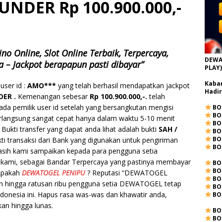
UNDER Rp 100.900.000,-
no Online, Slot Online Terbaik, Terpercaya,
DEWA
a – Jackpot berapapun pasti dibayar”
PLAY)
Kaba
ser id :
AMO***
yang telah berhasil mendapatkan jackpot
Hadi
DER .
Kemenangan sebesar
Rp 100.900.000,-.
telah
da pemilik user id setelah yang bersangkutan mengisi
BON
BO
erlangsung sangat cepat hanya dalam waktu 5-10 menit
BO
 Bukti transfer yang dapat anda lihat adalah bukti
SAH /
BO
BO
ti transaksi dari Bank yang digunakan untuk pengiriman
BO
kasih kami sampaikan kepada para pengguna setia
ami, sebagai Bandar Terpercaya yang pastinya membayar
BO
BO
Apakah
DEWATOGEL PENIPU
? Reputasi “DEWATOGEL
BO
n hingga ratusan ribu pengguna setia DEWATOGEL tetap
BO
ndonesia ini. Hapus rasa was-was dan khawatir anda,
BO
an hingga lunas.
BO
BO