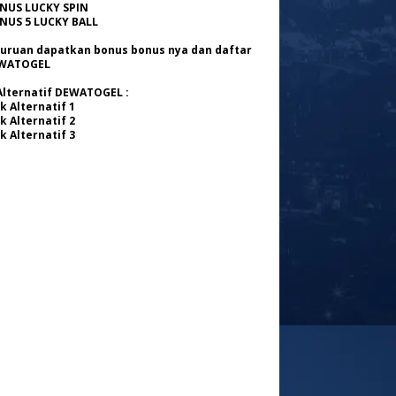
NUS LUCKY SPIN
NUS 5 LUCKY BALL
uruan dapatkan bonus bonus nya dan daftar
EWATOGEL
Alternatif
DEWATOGEL
:
k Alternatif 1
k Alternatif 2
k Alternatif 3