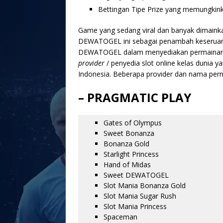
Bettingan Tipe Prize yang memungki
Game yang sedang viral dan banyak dimainkan
DEWATOGEL ini sebagai penambah keseruan a
DEWATOGEL dalam menyediakan permainan s
provider
/ penyedia slot online kelas dunia 
Indonesia. Beberapa provider dan nama per
– PRAGMATIC PLAY
Gates of Olympus
Sweet Bonanza
Bonanza Gold
Starlight Princess
Hand of Midas
Sweet DEWATOGEL
Slot Mania Bonanza Gold
Slot Mania Sugar Rush
Slot Mania Princess
Spaceman