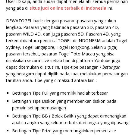
User ID saja, anda sudah dapat menjelajahi semua permainan
yang ada di
situs judi online terbaik di Indonesia
ini.
DEWATOGEL hadir dengan pasaran-pasaran yang cukup
lengkap. Pasaran yang hadir ada pasaran 3D, pasaran 4D,
pasaran WILD 4D, dan juga pasaran 5D. Pasaran 4D, yang
terkenal diantara pencinta TOGEL di INDONESIA adalah Togel
Sydney, Togel Singapore, Togel Hongkong. Selain 3 (tiga)
pasaran tersebut, pasaran Togel Toto Macau yang bisa
disaksikan secara Live setiap hari di platform Youtube juga
dapat ditemukan di situs ini. Tipe-tipe pasangan /
bettingan
yang beragam dapat dipilih pada saat melakukan pemasangan
taruhan anda. Tipe yang dimaksud antara lain :
Bettingan Tipe Full yang memiliki hadiah terbesar
Bettingan Tipe Diskon yang memberikan diskon pada
pemain setiap pemasangan
Bettingan Tipe BB ( Bolak Balik ) yang dapat dimenangkan
apabila angka yang keluar terbalik dari angka yang dipasang
Bettingan Tipe Prize yang memungkinkan persentase