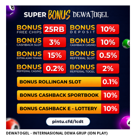
DEWATOGEL - INTERNASIONAL DEWA GRUP (IDN PLAY)