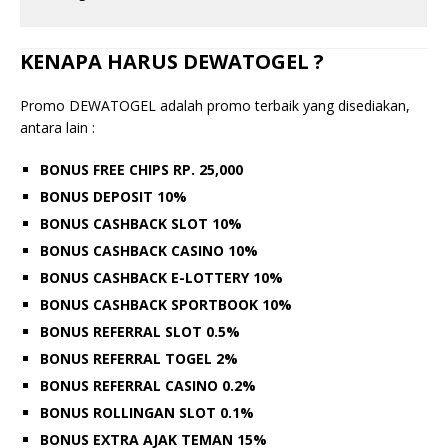
KENAPA HARUS DEWATOGEL ?
Promo DEWATOGEL adalah promo terbaik yang disediakan,
antara lain :
BONUS FREE CHIPS RP. 25,000
BONUS DEPOSIT 10%
BONUS CASHBACK SLOT 10%
BONUS CASHBACK CASINO 10%
BONUS CASHBACK E-LOTTERY 10%
BONUS CASHBACK SPORTBOOK 10%
BONUS REFERRAL SLOT 0.5%
BONUS REFERRAL TOGEL 2%
BONUS REFERRAL CASINO 0.2%
BONUS ROLLINGAN SLOT 0.1%
BONUS EXTRA AJAK TEMAN 15%