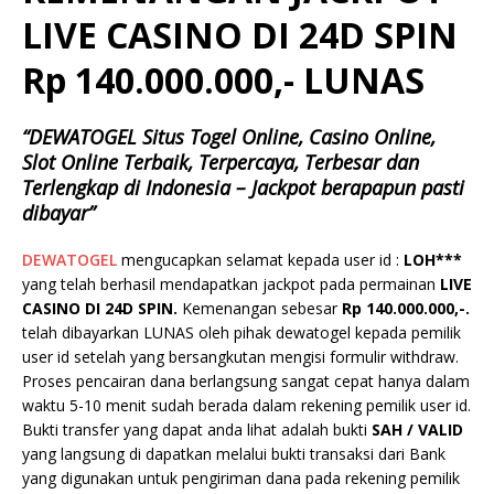
LIVE CASINO DI 24D SPIN
Rp 140.000.000,- LUNAS
“DEWATOGEL Situs Togel Online, Casino Online,
Slot Online Terbaik, Terpercaya, Terbesar dan
Terlengkap di Indonesia – Jackpot berapapun pasti
dibayar”
DEWATOGEL
mengucapkan selamat kepada user id :
LOH***
yang telah berhasil mendapatkan jackpot pada permainan
LIVE
CASINO DI 24D SPIN.
Kemenangan sebesar
Rp 140.000.000,-.
telah dibayarkan LUNAS oleh pihak dewatogel kepada pemilik
user id setelah yang bersangkutan mengisi formulir withdraw.
Proses pencairan dana berlangsung sangat cepat hanya dalam
waktu 5-10 menit sudah berada dalam rekening pemilik user id.
Bukti transfer yang dapat anda lihat adalah bukti
SAH / VALID
yang langsung di dapatkan melalui bukti transaksi dari Bank
yang digunakan untuk pengiriman dana pada rekening pemilik