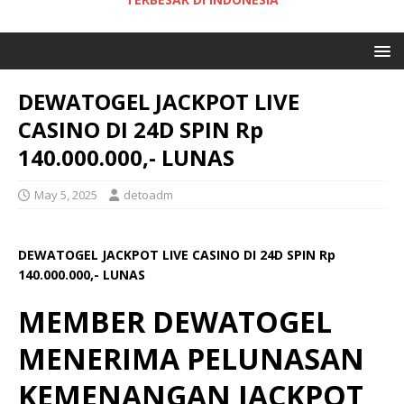
DEWATOGEL JACKPOT LIVE
CASINO DI 24D SPIN Rp
140.000.000,- LUNAS
May 5, 2025
detoadm
DEWATOGEL JACKPOT LIVE CASINO DI 24D SPIN Rp
140.000.000,- LUNAS
MEMBER DEWATOGEL
MENERIMA PELUNASAN
KEMENANGAN JACKPOT