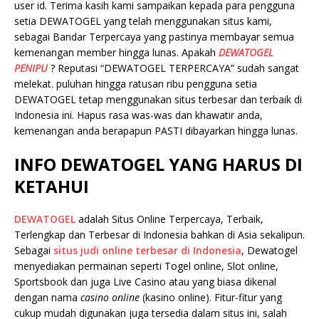
user id. Terima kasih kami sampaikan kepada para pengguna
setia DEWATOGEL yang telah menggunakan situs kami,
sebagai Bandar Terpercaya yang pastinya membayar semua
kemenangan member hingga lunas. Apakah
DEWATOGEL
PENIPU
? Reputasi “DEWATOGEL TERPERCAYA” sudah sangat
melekat. puluhan hingga ratusan ribu pengguna setia
DEWATOGEL tetap menggunakan situs terbesar dan terbaik di
Indonesia ini. Hapus rasa was-was dan khawatir anda,
kemenangan anda berapapun PASTI dibayarkan hingga lunas.
INFO DEWATOGEL YANG HARUS DI
KETAHUI
DEWATOGEL
adalah Situs Online Terpercaya, Terbaik,
Terlengkap dan Terbesar di Indonesia bahkan di Asia sekalipun.
Sebagai
situs judi online terbesar di Indonesia
, Dewatogel
menyediakan permainan seperti Togel online, Slot online,
Sportsbook dan juga Live Casino atau yang biasa dikenal
dengan nama
casino online
(kasino online). Fitur-fitur yang
cukup mudah digunakan juga tersedia dalam situs ini, salah