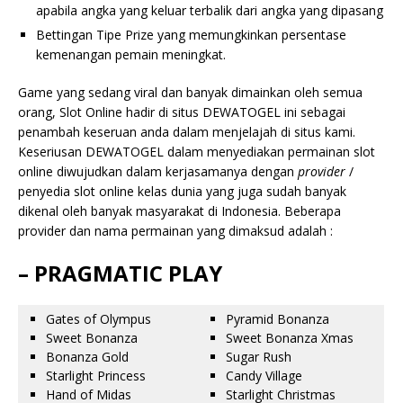
apabila angka yang keluar terbalik dari angka yang dipasang
Bettingan Tipe Prize yang memungkinkan persentase
kemenangan pemain meningkat.
Game yang sedang viral dan banyak dimainkan oleh semua
orang, Slot Online hadir di situs DEWATOGEL ini sebagai
penambah keseruan anda dalam menjelajah di situs kami.
Keseriusan DEWATOGEL dalam menyediakan permainan slot
online diwujudkan dalam kerjasamanya dengan
provider
/
penyedia slot online kelas dunia yang juga sudah banyak
dikenal oleh banyak masyarakat di Indonesia. Beberapa
provider dan nama permainan yang dimaksud adalah :
– PRAGMATIC PLAY
Gates of Olympus
Pyramid Bonanza
Sweet Bonanza
Sweet Bonanza Xmas
Bonanza Gold
Sugar Rush
Starlight Princess
Candy Village
Hand of Midas
Starlight Christmas