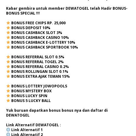
Kabar gembira untuk member DEWATOGEL telah Hadir
BONUS-
BONUS SPECIAL
!!!
BONUS FREE CHIPS RP. 25,000
BONUS DEPOSIT 10%
BONUS CASHBACK SLOT 3%
BONUS CASHBACK CASINO 10%
BONUS CASHBACK E-LOTTERY 10%
BONUS CASHBACK SPORTBOOK 10%
BONUS REFERRAL SLOT 0.5%
BONUS REFERRAL TOGEL 2%
BONUS REFERRAL CASINO 0.2%
BONUS ROLLINGAN SLOT 0.1%
BONUS EXTRA AJAK TEMAN 15%
BONUS LOTTERY JOWOPOOLS
BONUS MYSTERY BOX
BONUS LUCKY SPIN
BONUS 5 LUCKY BALL
Yuk buruan dapatkan bonus bonus nya dan daftar di
DEWATOGEL
Link Alternatif
DEWATOGEL
:
Link Alternatif 1
Link Alternatif 2