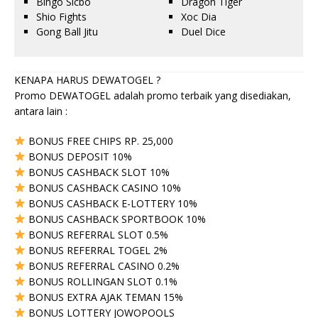
Bingo Sicbo
Dragon Tiger
Shio Fights
Xoc Dia
Gong Ball Jitu
Duel Dice
KENAPA HARUS DEWATOGEL ?
Promo DEWATOGEL adalah promo terbaik yang disediakan,
antara lain :
BONUS FREE CHIPS RP. 25,000
BONUS DEPOSIT 10%
BONUS CASHBACK SLOT 10%
BONUS CASHBACK CASINO 10%
BONUS CASHBACK E-LOTTERY 10%
BONUS CASHBACK SPORTBOOK 10%
BONUS REFERRAL SLOT 0.5%
BONUS REFERRAL TOGEL 2%
BONUS REFERRAL CASINO 0.2%
BONUS ROLLINGAN SLOT 0.1%
BONUS EXTRA AJAK TEMAN 15%
BONUS LOTTERY JOWOPOOLS