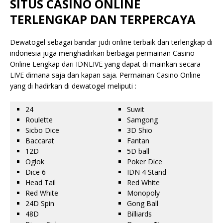
SITUS CASINO ONLINE
TERLENGKAP DAN TERPERCAYA
Dewatogel sebagai bandar judi online terbaik dan terlengkap di
indonesia juga menghadirkan berbagai permainan Casino
Online Lengkap dari IDNLIVE yang dapat di mainkan secara
LIVE dimana saja dan kapan saja. Permainan Casino Online
yang di hadirkan di dewatogel meliputi :
24
Suwit
Roulette
Samgong
Sicbo Dice
3D Shio
Baccarat
Fantan
12D
5D ball
Oglok
Poker Dice
Dice 6
IDN 4 Stand
Head Tail
Red White
Red White
Monopoly
24D Spin
Gong Ball
48D
Billiards