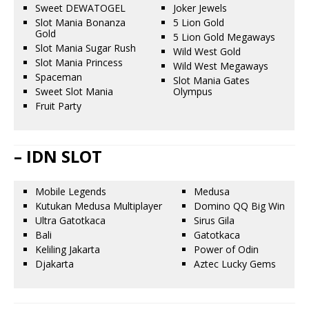
Sweet DEWATOGEL
Joker Jewels
Slot Mania Bonanza
5 Lion Gold
Gold
5 Lion Gold Megaways
Slot Mania Sugar Rush
Wild West Gold
Slot Mania Princess
Wild West Megaways
Spaceman
Slot Mania Gates
Sweet Slot Mania
Olympus
Fruit Party
– IDN SLOT
Mobile Legends
Medusa
Kutukan Medusa Multiplayer
Domino QQ Big Win
Ultra Gatotkaca
Sirus Gila
Bali
Gatotkaca
Keliling Jakarta
Power of Odin
Djakarta
Aztec Lucky Gems