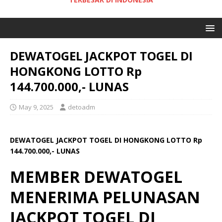
DEWATOGEL JACKPOT TOGEL DI
HONGKONG LOTTO Rp
144.700.000,- LUNAS
May 9, 2025
detoadm
DEWATOGEL JACKPOT TOGEL DI HONGKONG LOTTO Rp
144.700.000,- LUNAS
MEMBER DEWATOGEL
MENERIMA PELUNASAN
JACKPOT TOGEL DI