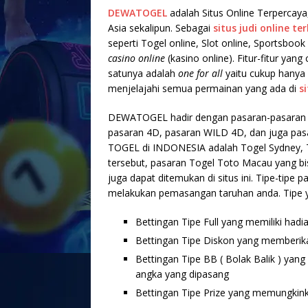
DEWATOGEL
adalah Situs Online Terpercaya
Asia sekalipun. Sebagai
situs judi online te
seperti Togel online, Slot online, Sportsboo
casino online
(kasino online). Fitur-fitur yan
satunya adalah
one for all
yaitu cukup hanya 
menjelajahi semua permainan yang ada di
s
DEWATOGEL hadir dengan pasaran-pasaran y
pasaran 4D, pasaran WILD 4D, dan juga pasa
TOGEL di INDONESIA adalah Togel Sydney, To
tersebut, pasaran Togel Toto Macau yang bis
juga dapat ditemukan di situs ini. Tipe-tipe 
melakukan pemasangan taruhan anda. Tipe ya
Bettingan Tipe Full yang memiliki hadi
Bettingan Tipe Diskon yang memberik
Bettingan Tipe BB ( Bolak Balik ) yang
angka yang dipasang
Bettingan Tipe Prize yang memungki