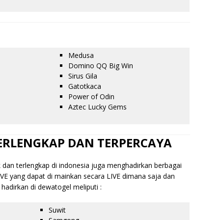
Medusa
Domino QQ Big Win
Sirus Gila
Gatotkaca
Power of Odin
Aztec Lucky Gems
TERLENGKAP DAN TERPERCAYA
k dan terlengkap di indonesia juga menghadirkan berbagai
VE yang dapat di mainkan secara LIVE dimana saja dan
hadirkan di dewatogel meliputi :
Suwit