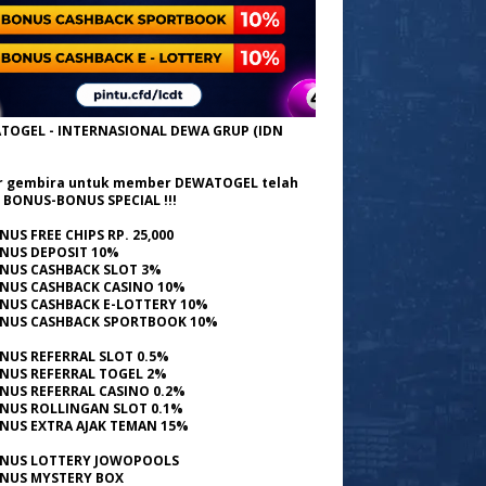
TOGEL - INTERNASIONAL DEWA GRUP (IDN
r gembira untuk member DEWATOGEL telah
r
BONUS-BONUS SPECIAL
!!!
US FREE CHIPS RP. 25,000
NUS DEPOSIT 10%
NUS CASHBACK SLOT 3%
NUS CASHBACK CASINO 10%
NUS CASHBACK E-LOTTERY 10%
NUS CASHBACK SPORTBOOK 10%
NUS REFERRAL SLOT 0.5%
NUS REFERRAL TOGEL 2%
NUS REFERRAL CASINO 0.2%
NUS ROLLINGAN SLOT 0.1%
NUS EXTRA AJAK TEMAN 15%
NUS LOTTERY JOWOPOOLS
NUS MYSTERY BOX