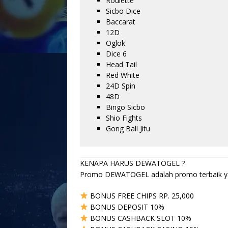
Roulette
Sicbo Dice
Baccarat
12D
Oglok
Dice 6
Head Tail
Red White
24D Spin
48D
Bingo Sicbo
Shio Fights
Gong Ball Jitu
KENAPA HARUS DEWATOGEL ?
Promo DEWATOGEL adalah promo terbaik yang
BONUS FREE CHIPS RP. 25,000
BONUS DEPOSIT 10%
BONUS CASHBACK SLOT 10%