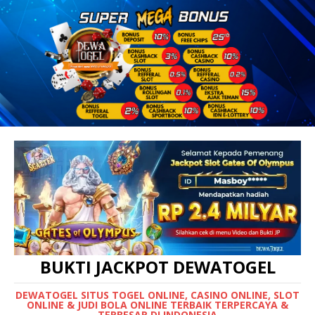
BUKTI JACKPOT DEWATOGEL
DEWATOGEL SITUS TOGEL ONLINE, CASINO ONLINE, SLOT
ONLINE & JUDI BOLA ONLINE TERBAIK TERPERCAYA &
TERBESAR DI INDONESIA