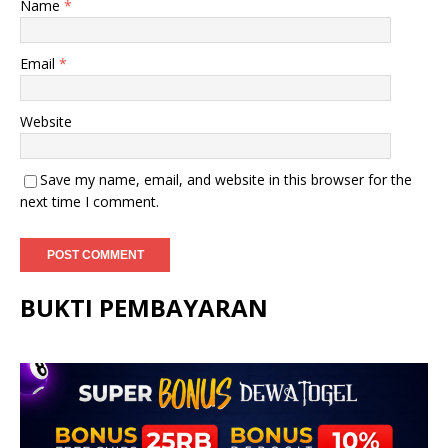
Name
*
Email
*
Website
Save my name, email, and website in this browser for the
next time I comment.
BUKTI PEMBAYARAN