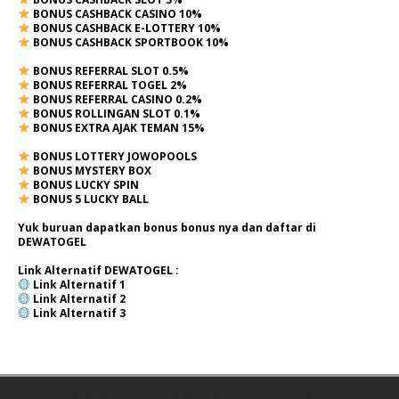
BONUS CASHBACK CASINO 10%
BONUS CASHBACK E-LOTTERY 10%
BONUS CASHBACK SPORTBOOK 10%
BONUS REFERRAL SLOT 0.5%
BONUS REFERRAL TOGEL 2%
BONUS REFERRAL CASINO 0.2%
BONUS ROLLINGAN SLOT 0.1%
BONUS EXTRA AJAK TEMAN 15%
BONUS LOTTERY JOWOPOOLS
BONUS MYSTERY BOX
BONUS LUCKY SPIN
BONUS 5 LUCKY BALL
Yuk buruan dapatkan bonus bonus nya dan daftar di
DEWATOGEL
Link Alternatif
DEWATOGEL
:
Link Alternatif 1
Link Alternatif 2
Link Alternatif 3
Copyright © 2026 | WordPress Theme by
MH Themes