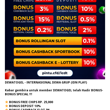
DEWATOGEL - INTERNASIONAL DEWA GRUP (IDN PLAY)
Kabar gembira untuk member DEWATOGEL telah Hadir
BONUS-
BONUS SPECIAL
!!!
BONUS FREE CHIPS RP. 25,000
BONUS DEPOSIT 10%
BONUS CASHBACK SLOT 3%