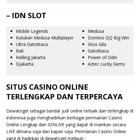
– IDN SLOT
Mobile Legends
Medusa
Kutukan Medusa Multiplayer
Domino QQ Big Win
Ultra Gatotkaca
Sirus Gila
Bali
Gatotkaca
Keliling Jakarta
Power of Odin
Djakarta
Aztec Lucky Gems
SITUS CASINO ONLINE
TERLENGKAP DAN TERPERCAYA
Dewatogel sebagai bandar judi online terbaik dan terlengkap di
indonesia juga menghadirkan berbagai permainan Casino
Online Lengkap dari IDNLIVE yang dapat di mainkan secara
LIVE dimana saja dan kapan saja. Permainan Casino Online
yang di hadirkan di dewatogel meliputi :