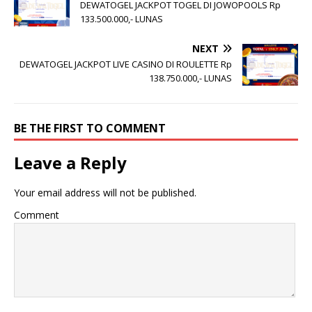
DEWATOGEL JACKPOT TOGEL DI JOWOPOOLS Rp
133.500.000,- LUNAS
NEXT
DEWATOGEL JACKPOT LIVE CASINO DI ROULETTE Rp
138.750.000,- LUNAS
BE THE FIRST TO COMMENT
Leave a Reply
Your email address will not be published.
Comment