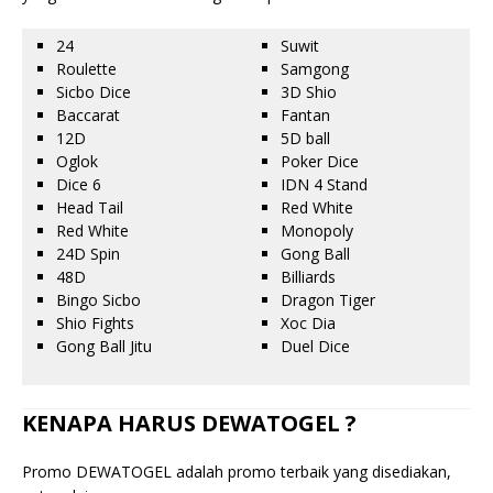
24
Suwit
Roulette
Samgong
Sicbo Dice
3D Shio
Baccarat
Fantan
12D
5D ball
Oglok
Poker Dice
Dice 6
IDN 4 Stand
Head Tail
Red White
Red White
Monopoly
24D Spin
Gong Ball
48D
Billiards
Bingo Sicbo
Dragon Tiger
Shio Fights
Xoc Dia
Gong Ball Jitu
Duel Dice
KENAPA HARUS DEWATOGEL ?
Promo DEWATOGEL adalah promo terbaik yang disediakan,