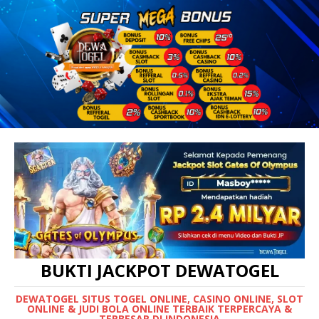
BUKTI JACKPOT DEWATOGEL
DEWATOGEL SITUS TOGEL ONLINE, CASINO ONLINE, SLOT
ONLINE & JUDI BOLA ONLINE TERBAIK TERPERCAYA &
TERBESAR DI INDONESIA