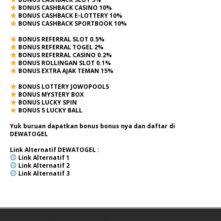
BONUS CASHBACK CASINO 10%
BONUS CASHBACK E-LOTTERY 10%
BONUS CASHBACK SPORTBOOK 10%
BONUS REFERRAL SLOT 0.5%
BONUS REFERRAL TOGEL 2%
BONUS REFERRAL CASINO 0.2%
BONUS ROLLINGAN SLOT 0.1%
BONUS EXTRA AJAK TEMAN 15%
BONUS LOTTERY JOWOPOOLS
BONUS MYSTERY BOX
BONUS LUCKY SPIN
BONUS 5 LUCKY BALL
Yuk buruan dapatkan bonus bonus nya dan daftar di
DEWATOGEL
Link Alternatif
DEWATOGEL
:
Link Alternatif 1
Link Alternatif 2
Link Alternatif 3
Copyright © 2026 | WordPress Theme by
MH Themes