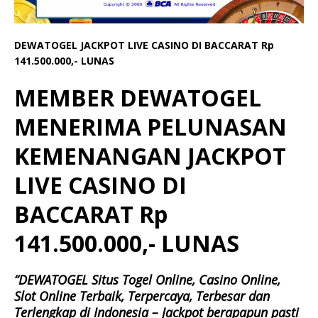
DEWATOGEL JACKPOT LIVE CASINO DI BACCARAT Rp
141.500.000,- LUNAS
MEMBER DEWATOGEL
MENERIMA PELUNASAN
KEMENANGAN JACKPOT
LIVE CASINO DI
BACCARAT Rp
141.500.000,- LUNAS
“DEWATOGEL Situs Togel Online, Casino Online,
Slot Online Terbaik, Terpercaya, Terbesar dan
Terlengkap di Indonesia – Jackpot berapapun pasti