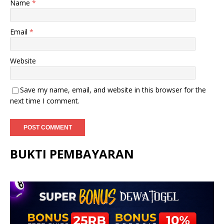
Name
*
Email
*
Website
Save my name, email, and website in this browser for the
next time I comment.
BUKTI PEMBAYARAN