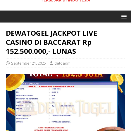
DEWATOGEL JACKPOT LIVE
CASINO DI BACCARAT Rp
152.500.000,- LUNAS
September 21, 2025
detoadm