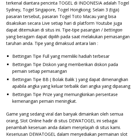
terkenal diantara pencinta TOGEL di INDONESIA adalah Togel
Sydney, Togel Singapore, Togel Hongkong. Selain 3 (tiga)
pasaran tersebut, pasaran Togel Toto Macau yang bisa
disaksikan secara Live setiap hari di platform Youtube juga
dapat ditemukan di situs ini. Tipe-tipe pasangan /
bettingan
yang beragam dapat dipilih pada saat melakukan pemasangan
taruhan anda. Tipe yang dimaksud antara lain :
Bettingan Tipe Full yang memiliki hadiah terbesar
Bettingan Tipe Diskon yang memberikan diskon pada
pemain setiap pemasangan
Bettingan Tipe BB ( Bolak Balik ) yang dapat dimenangkan
apabila angka yang keluar terbalik dari angka yang dipasang
Bettingan Tipe Prize yang memungkinkan persentase
kemenangan pemain meningkat.
Game yang sedang viral dan banyak dimainkan oleh semua
orang, Slot Online hadir di situs DEWATOGEL ini sebagai
penambah keseruan anda dalam menjelajah di situs kami.
Keseriusan DEWATOGEL dalam menyediakan permainan slot