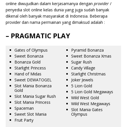
online diwujudkan dalam kerjasamanya dengan
provider
/
penyedia slot online kelas dunia yang juga sudah banyak
dikenal oleh banyak masyarakat di Indonesia. Beberapa
provider dan nama permainan yang dimaksud adalah :
– PRAGMATIC PLAY
Gates of Olympus
Pyramid Bonanza
Sweet Bonanza
Sweet Bonanza Xmas
Bonanza Gold
Sugar Rush
Starlight Princess
Candy Village
Hand of Midas
Starlight Christmas
Sweet DEWATOGEL
Joker Jewels
Slot Mania Bonanza
5 Lion Gold
Gold
5 Lion Gold Megaways
Slot Mania Sugar Rush
Wild West Gold
Slot Mania Princess
Wild West Megaways
Spaceman
Slot Mania Gates
Sweet Slot Mania
Olympus
Fruit Party