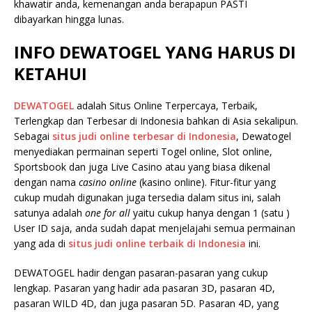
khawatir anda, kemenangan anda berapapun PASTI
dibayarkan hingga lunas.
INFO DEWATOGEL YANG HARUS DI
KETAHUI
DEWATOGEL
adalah Situs Online Terpercaya, Terbaik,
Terlengkap dan Terbesar di Indonesia bahkan di Asia sekalipun.
Sebagai
situs judi online terbesar di Indonesia
, Dewatogel
menyediakan permainan seperti Togel online, Slot online,
Sportsbook dan juga Live Casino atau yang biasa dikenal
dengan nama
casino online
(kasino online). Fitur-fitur yang
cukup mudah digunakan juga tersedia dalam situs ini, salah
satunya adalah
one for all
yaitu cukup hanya dengan 1 (satu )
User ID saja, anda sudah dapat menjelajahi semua permainan
yang ada di
situs judi online terbaik di Indonesia
ini.
DEWATOGEL hadir dengan pasaran-pasaran yang cukup
lengkap. Pasaran yang hadir ada pasaran 3D, pasaran 4D,
pasaran WILD 4D, dan juga pasaran 5D. Pasaran 4D, yang