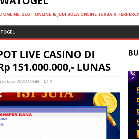
EWATOGEL
 ONLINE, SLOT ONLINE & JUDI BOLA ONLINE TERBAIK TERPERCA
ATOGEL
OT LIVE CASINO DI
BU
p 151.000.000,- LUNAS
ti Jackpot DEWATOGEL
0