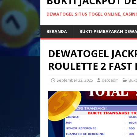
BUKTI JACKPOT D
DEWATOGEL SITUS TOGEL ONLINE, CASINO
BERANDA
BUKTI PEMBAYARAN DEW
DEWATOGEL JACKP
ROULETTE 2 FAST R
September 22, 2025
detoadm
Buk