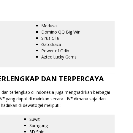
Medusa
Domino QQ Big Win
Sirus Gila
Gatotkaca
Power of Odin
Aztec Lucky Gems
TERLENGKAP DAN TERPERCAYA
k dan terlengkap di indonesia juga menghadirkan berbagai
VE yang dapat di mainkan secara LIVE dimana saja dan
hadirkan di dewatogel meliputi :
Suwit
Samgong
3D Shio