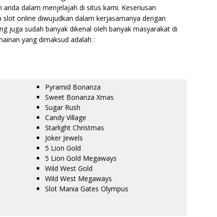
nda dalam menjelajah di situs kami. Keseriusan
lot online diwujudkan dalam kerjasamanya dengan
yang juga sudah banyak dikenal oleh banyak masyarakat di
mainan yang dimaksud adalah :
Pyramid Bonanza
Sweet Bonanza Xmas
Sugar Rush
Candy Village
Starlight Christmas
Joker Jewels
5 Lion Gold
5 Lion Gold Megaways
Wild West Gold
Wild West Megaways
Slot Mania Gates Olympus