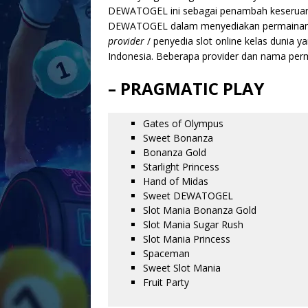
DEWATOGEL ini sebagai penambah keseruan a
DEWATOGEL dalam menyediakan permainan s
provider
/ penyedia slot online kelas dunia 
Indonesia. Beberapa provider dan nama per
– PRAGMATIC PLAY
Gates of Olympus
Sweet Bonanza
Bonanza Gold
Starlight Princess
Hand of Midas
Sweet DEWATOGEL
Slot Mania Bonanza Gold
Slot Mania Sugar Rush
Slot Mania Princess
Spaceman
Sweet Slot Mania
Fruit Party