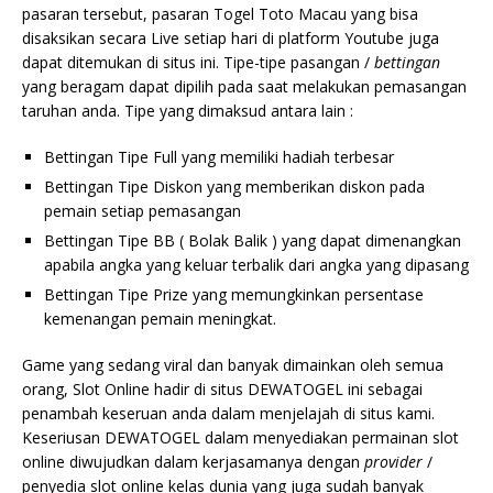
pasaran tersebut, pasaran Togel Toto Macau yang bisa
disaksikan secara Live setiap hari di platform Youtube juga
dapat ditemukan di situs ini. Tipe-tipe pasangan /
bettingan
yang beragam dapat dipilih pada saat melakukan pemasangan
taruhan anda. Tipe yang dimaksud antara lain :
Bettingan Tipe Full yang memiliki hadiah terbesar
Bettingan Tipe Diskon yang memberikan diskon pada
pemain setiap pemasangan
Bettingan Tipe BB ( Bolak Balik ) yang dapat dimenangkan
apabila angka yang keluar terbalik dari angka yang dipasang
Bettingan Tipe Prize yang memungkinkan persentase
kemenangan pemain meningkat.
Game yang sedang viral dan banyak dimainkan oleh semua
orang, Slot Online hadir di situs DEWATOGEL ini sebagai
penambah keseruan anda dalam menjelajah di situs kami.
Keseriusan DEWATOGEL dalam menyediakan permainan slot
online diwujudkan dalam kerjasamanya dengan
provider
/
penyedia slot online kelas dunia yang juga sudah banyak