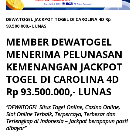
DEWATOGEL JACKPOT TOGEL DI CAROLINA 4D Rp
93.500.000,- LUNAS
MEMBER DEWATOGEL
MENERIMA PELUNASAN
KEMENANGAN JACKPOT
TOGEL DI CAROLINA 4D
Rp 93.500.000,- LUNAS
“DEWATOGEL Situs Togel Online, Casino Online,
Slot Online Terbaik, Terpercaya, Terbesar dan
Terlengkap di Indonesia – Jackpot berapapun pasti
dibayar”