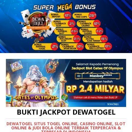
BUKTI JACKPOT DEWATOGEL
DEWATOGEL SITUS TOGEL ONLINE, CASINO ONLINE, SLOT
ONLINE & JUDI BOLA ONLINE TERBAIK TERPERCAYA &
TERBESAR DI INDONESIA