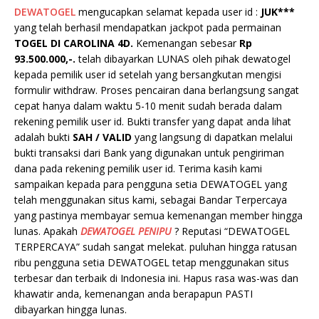
DEWATOGEL
mengucapkan selamat kepada user id :
JUK***
yang telah berhasil mendapatkan jackpot pada permainan
TOGEL DI CAROLINA 4D.
Kemenangan sebesar
Rp
93.500.000,-.
telah dibayarkan LUNAS oleh pihak dewatogel
kepada pemilik user id setelah yang bersangkutan mengisi
formulir withdraw. Proses pencairan dana berlangsung sangat
cepat hanya dalam waktu 5-10 menit sudah berada dalam
rekening pemilik user id. Bukti transfer yang dapat anda lihat
adalah bukti
SAH / VALID
yang langsung di dapatkan melalui
bukti transaksi dari Bank yang digunakan untuk pengiriman
dana pada rekening pemilik user id. Terima kasih kami
sampaikan kepada para pengguna setia DEWATOGEL yang
telah menggunakan situs kami, sebagai Bandar Terpercaya
yang pastinya membayar semua kemenangan member hingga
lunas. Apakah
DEWATOGEL PENIPU
? Reputasi “DEWATOGEL
TERPERCAYA” sudah sangat melekat. puluhan hingga ratusan
ribu pengguna setia DEWATOGEL tetap menggunakan situs
terbesar dan terbaik di Indonesia ini. Hapus rasa was-was dan
khawatir anda, kemenangan anda berapapun PASTI
dibayarkan hingga lunas.