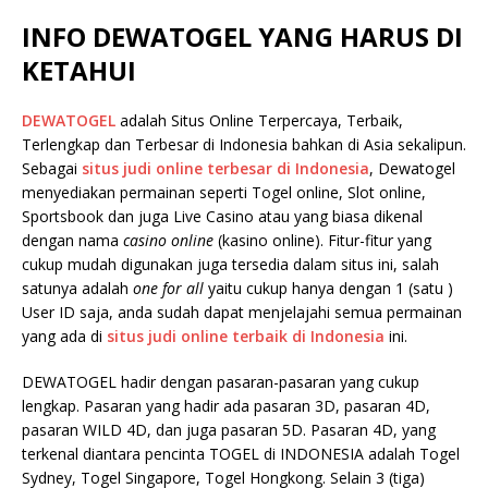
INFO DEWATOGEL YANG HARUS DI
KETAHUI
DEWATOGEL
adalah Situs Online Terpercaya, Terbaik,
Terlengkap dan Terbesar di Indonesia bahkan di Asia sekalipun.
Sebagai
situs judi online terbesar di Indonesia
, Dewatogel
menyediakan permainan seperti Togel online, Slot online,
Sportsbook dan juga Live Casino atau yang biasa dikenal
dengan nama
casino online
(kasino online). Fitur-fitur yang
cukup mudah digunakan juga tersedia dalam situs ini, salah
satunya adalah
one for all
yaitu cukup hanya dengan 1 (satu )
User ID saja, anda sudah dapat menjelajahi semua permainan
yang ada di
situs judi online terbaik di Indonesia
ini.
DEWATOGEL hadir dengan pasaran-pasaran yang cukup
lengkap. Pasaran yang hadir ada pasaran 3D, pasaran 4D,
pasaran WILD 4D, dan juga pasaran 5D. Pasaran 4D, yang
terkenal diantara pencinta TOGEL di INDONESIA adalah Togel
Sydney, Togel Singapore, Togel Hongkong. Selain 3 (tiga)