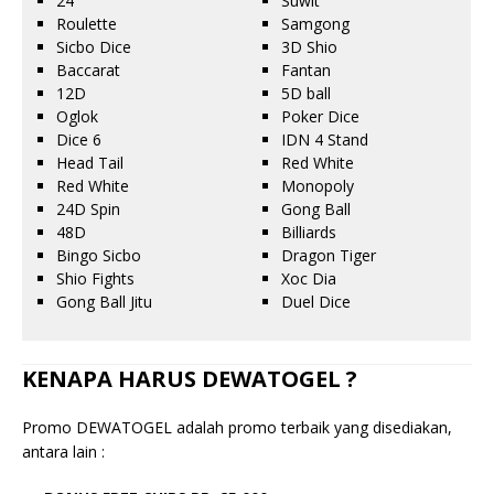
24
Suwit
Roulette
Samgong
Sicbo Dice
3D Shio
Baccarat
Fantan
12D
5D ball
Oglok
Poker Dice
Dice 6
IDN 4 Stand
Head Tail
Red White
Red White
Monopoly
24D Spin
Gong Ball
48D
Billiards
Bingo Sicbo
Dragon Tiger
Shio Fights
Xoc Dia
Gong Ball Jitu
Duel Dice
KENAPA HARUS DEWATOGEL ?
Promo DEWATOGEL adalah promo terbaik yang disediakan,
antara lain :