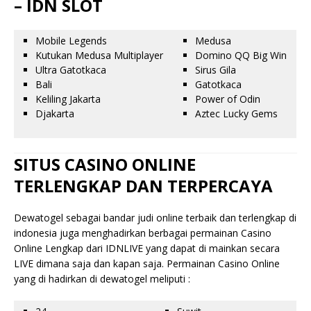
– IDN SLOT
Mobile Legends
Medusa
Kutukan Medusa Multiplayer
Domino QQ Big Win
Ultra Gatotkaca
Sirus Gila
Bali
Gatotkaca
Keliling Jakarta
Power of Odin
Djakarta
Aztec Lucky Gems
SITUS CASINO ONLINE
TERLENGKAP DAN TERPERCAYA
Dewatogel sebagai bandar judi online terbaik dan terlengkap di
indonesia juga menghadirkan berbagai permainan Casino
Online Lengkap dari IDNLIVE yang dapat di mainkan secara
LIVE dimana saja dan kapan saja. Permainan Casino Online
yang di hadirkan di dewatogel meliputi :