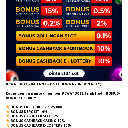
DEWATOGEL - INTERNASIONAL DEWA GRUP (IDN PLAY)
Kabar gembira untuk member DEWATOGEL telah Hadir
BONUS-
BONUS SPECIAL
!!!
BONUS FREE CHIPS RP. 25,000
BONUS DEPOSIT 10%
BONUS CASHBACK SLOT 3%
BONUS CASHBACK CASINO 10%
BONUS CASHBACK E-LOTTERY 10%