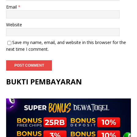
Email
*
Website
Save my name, email, and website in this browser for the
next time I comment.
BUKTI PEMBAYARAN