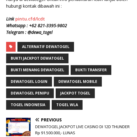
hubungi kontak dibawah ini :
Link
pintu.cfd/lcdt
Whatsapp :
+62 8
21-3395-9802
Telegram : @dewa_togel
ALTERNATIF DEWATOGEL
BUKTI JACKPOT DEWATOGEL
BUKTI MENANG DEWATOGEL
BUKTI TRANSFER
DEWATOGEL LOGIN
DEWATOGEL MOBILE
DEWATOGEL PENIPU
JACKPOT TOGEL
TOGEL INDONESIA
TOGEL WLA
PREVIOUS
DEWATOGEL JACKPOT LIVE CASINO DI 12D THUNDER
Rp 91.500.000,- LUNAS