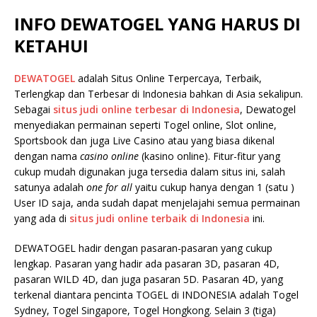
INFO DEWATOGEL YANG HARUS DI
KETAHUI
DEWATOGEL
adalah Situs Online Terpercaya, Terbaik,
Terlengkap dan Terbesar di Indonesia bahkan di Asia sekalipun.
Sebagai
situs judi online terbesar di Indonesia
, Dewatogel
menyediakan permainan seperti Togel online, Slot online,
Sportsbook dan juga Live Casino atau yang biasa dikenal
dengan nama
casino online
(kasino online). Fitur-fitur yang
cukup mudah digunakan juga tersedia dalam situs ini, salah
satunya adalah
one for all
yaitu cukup hanya dengan 1 (satu )
User ID saja, anda sudah dapat menjelajahi semua permainan
yang ada di
situs judi online terbaik di Indonesia
ini.
DEWATOGEL hadir dengan pasaran-pasaran yang cukup
lengkap. Pasaran yang hadir ada pasaran 3D, pasaran 4D,
pasaran WILD 4D, dan juga pasaran 5D. Pasaran 4D, yang
terkenal diantara pencinta TOGEL di INDONESIA adalah Togel
Sydney, Togel Singapore, Togel Hongkong. Selain 3 (tiga)