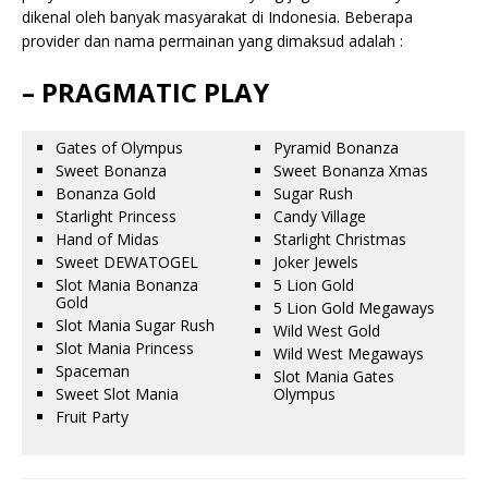
dikenal oleh banyak masyarakat di Indonesia. Beberapa
provider dan nama permainan yang dimaksud adalah :
– PRAGMATIC PLAY
Gates of Olympus
Pyramid Bonanza
Sweet Bonanza
Sweet Bonanza Xmas
Bonanza Gold
Sugar Rush
Starlight Princess
Candy Village
Hand of Midas
Starlight Christmas
Sweet DEWATOGEL
Joker Jewels
Slot Mania Bonanza
5 Lion Gold
Gold
5 Lion Gold Megaways
Slot Mania Sugar Rush
Wild West Gold
Slot Mania Princess
Wild West Megaways
Spaceman
Slot Mania Gates
Sweet Slot Mania
Olympus
Fruit Party