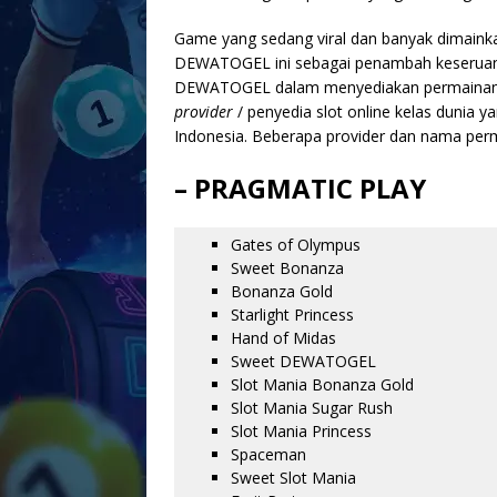
Game yang sedang viral dan banyak dimainkan
DEWATOGEL ini sebagai penambah keseruan a
DEWATOGEL dalam menyediakan permainan s
provider
/ penyedia slot online kelas dunia 
Indonesia. Beberapa provider dan nama per
– PRAGMATIC PLAY
Gates of Olympus
Sweet Bonanza
Bonanza Gold
Starlight Princess
Hand of Midas
Sweet DEWATOGEL
Slot Mania Bonanza Gold
Slot Mania Sugar Rush
Slot Mania Princess
Spaceman
Sweet Slot Mania