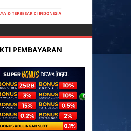
YA & TERBESAR DI INDONESIA
KTI PEMBAYARAN