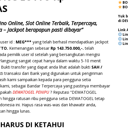
BO
AS
BO
Yuk b
di D
no Online, Slot Online Terbaik, Terpercaya,
a – Jackpot berapapun pasti dibayar”
Link 
Lin
Lin
ser id :
MEG***
yang telah berhasil mendapatkan jackpot
Lin
TTO.
Kemenangan sebesar
Rp 143.750.000,-.
telah
da pemilik user id setelah yang bersangkutan mengisi
erlangsung sangat cepat hanya dalam waktu 5-10 menit
 Bukti transfer yang dapat anda lihat adalah bukti
SAH /
ti transaksi dari Bank yang digunakan untuk pengiriman
kasih kami sampaikan kepada para pengguna setia
ami, sebagai Bandar Terpercaya yang pastinya membayar
Apakah
DEWATOGEL PENIPU
? Reputasi “DEWATOGEL
n hingga ratusan ribu pengguna setia DEWATOGEL tetap
ndonesia ini. Hapus rasa was-was dan khawatir anda,
an hingga lunas.
HARUS DI KETAHUI