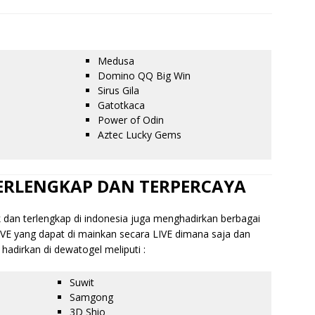
Medusa
Domino QQ Big Win
Sirus Gila
Gatotkaca
Power of Odin
Aztec Lucky Gems
TERLENGKAP DAN TERPERCAYA
k dan terlengkap di indonesia juga menghadirkan berbagai
VE yang dapat di mainkan secara LIVE dimana saja dan
hadirkan di dewatogel meliputi :
Suwit
Samgong
3D Shio