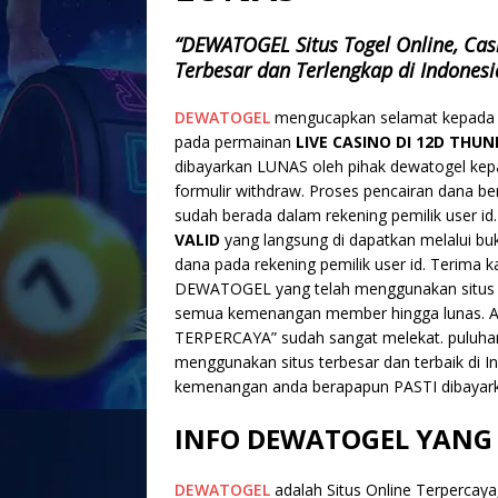
“DEWATOGEL Situs Togel Online, Casi
Terbesar dan Terlengkap di Indonesi
DEWATOGEL
mengucapkan selamat kepada u
pada permainan
LIVE CASINO DI 12D THUN
dibayarkan LUNAS oleh pihak dewatogel kepa
formulir withdraw. Proses pencairan dana b
sudah berada dalam rekening pemilik user id.
VALID
yang langsung di dapatkan melalui buk
dana pada rekening pemilik user id. Terima 
DEWATOGEL yang telah menggunakan situs k
semua kemenangan member hingga lunas. 
TERPERCAYA” sudah sangat melekat. puluha
menggunakan situs terbesar dan terbaik di I
kemenangan anda berapapun PASTI dibayark
INFO DEWATOGEL YANG 
DEWATOGEL
adalah Situs Online Terpercaya