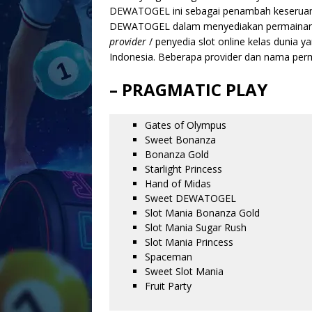
DEWATOGEL ini sebagai penambah keseruan a
DEWATOGEL dalam menyediakan permainan s
provider
/ penyedia slot online kelas dunia 
Indonesia. Beberapa provider dan nama per
– PRAGMATIC PLAY
Gates of Olympus
Sweet Bonanza
Bonanza Gold
Starlight Princess
Hand of Midas
Sweet DEWATOGEL
Slot Mania Bonanza Gold
Slot Mania Sugar Rush
Slot Mania Princess
Spaceman
Sweet Slot Mania
Fruit Party