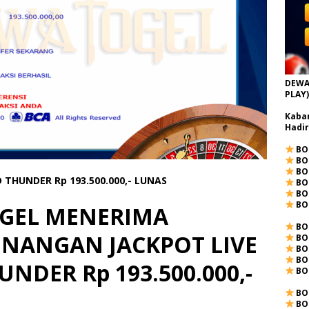
DEWA
PLAY)
Kaba
Hadi
BON
BO
BO
 THUNDER Rp 193.500.000,- LUNAS
BO
BO
BO
GEL MENERIMA
BO
NANGAN JACKPOT LIVE
BO
BO
BO
UNDER Rp 193.500.000,-
BO
BO
BO