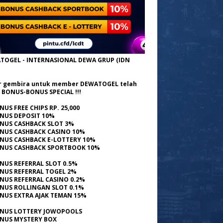
TOGEL - INTERNASIONAL DEWA GRUP (IDN
r gembira untuk member DEWATOGEL telah
r
BONUS-BONUS SPECIAL
!!!
US FREE CHIPS RP. 25,000
NUS DEPOSIT 10%
NUS CASHBACK SLOT 3%
NUS CASHBACK CASINO 10%
NUS CASHBACK E-LOTTERY 10%
NUS CASHBACK SPORTBOOK 10%
NUS REFERRAL SLOT 0.5%
NUS REFERRAL TOGEL 2%
NUS REFERRAL CASINO 0.2%
NUS ROLLINGAN SLOT 0.1%
NUS EXTRA AJAK TEMAN 15%
NUS LOTTERY JOWOPOOLS
NUS MYSTERY BOX