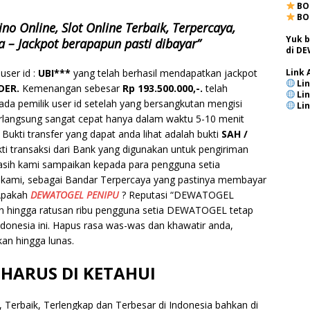
BO
BO
no Online, Slot Online Terbaik, Terpercaya,
Yuk b
a – Jackpot berapapun pasti dibayar”
di D
ser id :
UBI***
yang telah berhasil mendapatkan jackpot
Link 
Lin
DER.
Kemenangan sebesar
Rp 193.500.000,-.
telah
Lin
da pemilik user id setelah yang bersangkutan mengisi
Lin
erlangsung sangat cepat hanya dalam waktu 5-10 menit
 Bukti transfer yang dapat anda lihat adalah bukti
SAH /
ti transaksi dari Bank yang digunakan untuk pengiriman
kasih kami sampaikan kepada para pengguna setia
ami, sebagai Bandar Terpercaya yang pastinya membayar
Apakah
DEWATOGEL PENIPU
? Reputasi “DEWATOGEL
n hingga ratusan ribu pengguna setia DEWATOGEL tetap
ndonesia ini. Hapus rasa was-was dan khawatir anda,
an hingga lunas.
HARUS DI KETAHUI
, Terbaik, Terlengkap dan Terbesar di Indonesia bahkan di