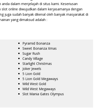
nda dalam menjelajah di situs kami. Keseriusan
lot online diwujudkan dalam kerjasamanya dengan
yang juga sudah banyak dikenal oleh banyak masyarakat di
mainan yang dimaksud adalah :
Pyramid Bonanza
Sweet Bonanza Xmas
Sugar Rush
Candy Village
Starlight Christmas
Joker Jewels
5 Lion Gold
5 Lion Gold Megaways
Wild West Gold
Wild West Megaways
Slot Mania Gates Olympus