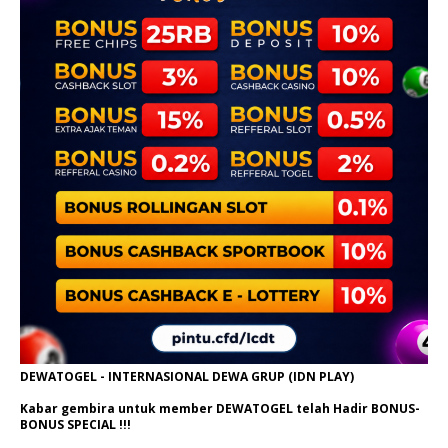
DEWATOGEL - INTERNASIONAL DEWA GRUP (IDN PLAY)
Kabar gembira untuk member DEWATOGEL telah Hadir
BONUS-
BONUS SPECIAL
!!!