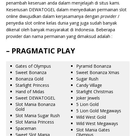
penambah keseruan anda dalam menjelajah di situs kami.
Keseriusan DEWATOGEL dalam menyediakan permainan slot
online diwujudkan dalam kerjasamanya dengan
provider
/
penyedia slot online kelas dunia yang juga sudah banyak
dikenal oleh banyak masyarakat di Indonesia. Beberapa
provider dan nama permainan yang dimaksud adalah :
– PRAGMATIC PLAY
Gates of Olympus
Pyramid Bonanza
Sweet Bonanza
Sweet Bonanza Xmas
Bonanza Gold
Sugar Rush
Starlight Princess
Candy Village
Hand of Midas
Starlight Christmas
Sweet DEWATOGEL
Joker Jewels
Slot Mania Bonanza
5 Lion Gold
Gold
5 Lion Gold Megaways
Slot Mania Sugar Rush
Wild West Gold
Slot Mania Princess
Wild West Megaways
Spaceman
Slot Mania Gates
Sweet Slot Mania
Olympus