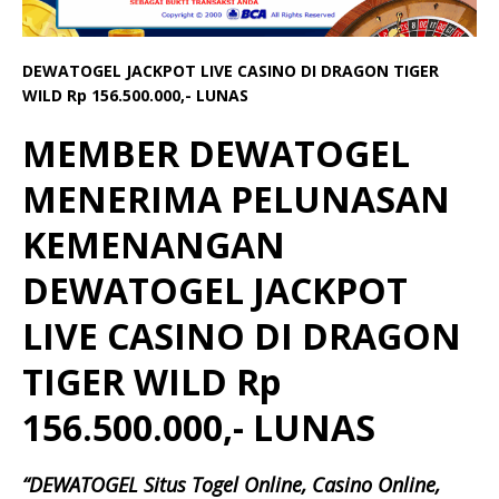
DEWATOGEL JACKPOT LIVE CASINO DI DRAGON TIGER
WILD Rp 156.500.000,- LUNAS
MEMBER DEWATOGEL
MENERIMA PELUNASAN
KEMENANGAN
DEWATOGEL JACKPOT
LIVE CASINO DI DRAGON
TIGER WILD Rp
156.500.000,- LUNAS
“DEWATOGEL Situs Togel Online, Casino Online,