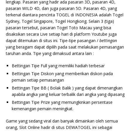
lengkap. Pasaran yang hadir ada pasaran 3D, pasaran 4D,
pasaran WILD 4D, dan juga pasaran 5D. Pasaran 4D, yang
terkenal diantara pencinta TOGEL di INDONESIA adalah Togel
Sydney, Togel Singapore, Togel Hongkong. Selain 3 (tiga)
pasaran tersebut, pasaran Togel Toto Macau yang bisa
disaksikan secara Live setiap hari di platform Youtube juga
dapat ditemukan di situs ini. Tipe-tipe pasangan /
bettingan
yang beragam dapat dipilih pada saat melakukan pemasangan
taruhan anda. Tipe yang dimaksud antara lain :
Bettingan Tipe Full yang memiliki hadiah terbesar
Bettingan Tipe Diskon yang memberikan diskon pada
pemain setiap pemasangan
Bettingan Tipe BB ( Bolak Balik ) yang dapat dimenangkan
apabila angka yang keluar terbalik dari angka yang dipasang
Bettingan Tipe Prize yang memungkinkan persentase
kemenangan pemain meningkat.
Game yang sedang viral dan banyak dimainkan oleh semua
orang, Slot Online hadir di situs DEWATOGEL ini sebagai