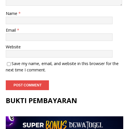
Name
*
Email
*
Website
Save my name, email, and website in this browser for the
next time I comment.
BUKTI PEMBAYARAN