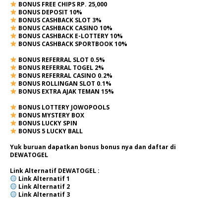
BONUS FREE CHIPS RP. 25,000
BONUS DEPOSIT 10%
BONUS CASHBACK SLOT 3%
BONUS CASHBACK CASINO 10%
BONUS CASHBACK E-LOTTERY 10%
BONUS CASHBACK SPORTBOOK 10%
BONUS REFERRAL SLOT 0.5%
BONUS REFERRAL TOGEL 2%
BONUS REFERRAL CASINO 0.2%
BONUS ROLLINGAN SLOT 0.1%
BONUS EXTRA AJAK TEMAN 15%
BONUS LOTTERY JOWOPOOLS
BONUS MYSTERY BOX
BONUS LUCKY SPIN
BONUS 5 LUCKY BALL
Yuk buruan dapatkan bonus bonus nya dan daftar di
DEWATOGEL
Link Alternatif
DEWATOGEL
:
Link Alternatif 1
Link Alternatif 2
Link Alternatif 3