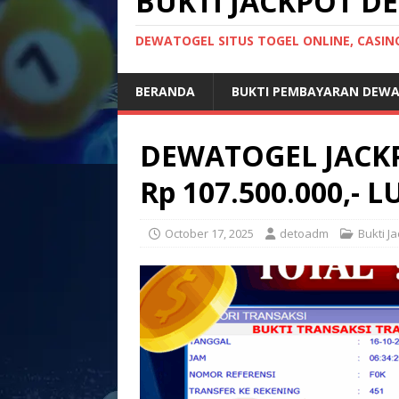
BUKTI JACKPOT D
DEWATOGEL SITUS TOGEL ONLINE, CASINO
BERANDA
BUKTI PEMBAYARAN DEW
DEWATOGEL JACKP
Rp 107.500.000,- 
October 17, 2025
detoadm
Bukti 