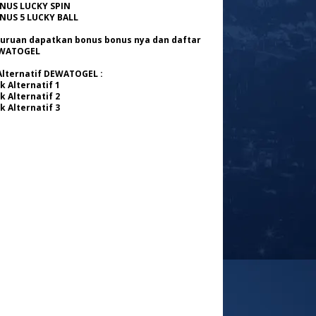
NUS LUCKY SPIN
NUS 5 LUCKY BALL
uruan dapatkan bonus bonus nya dan daftar
EWATOGEL
Alternatif
DEWATOGEL
:
k Alternatif 1
k Alternatif 2
k Alternatif 3