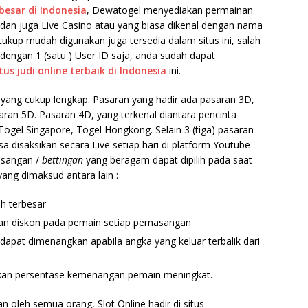
rbesar di Indonesia
, Dewatogel menyediakan permainan
k dan juga Live Casino atau yang biasa dikenal dengan nama
g cukup mudah digunakan juga tersedia dalam situs ini, salah
dengan 1 (satu ) User ID saja, anda sudah dapat
itus judi online terbaik di Indonesia
ini.
ang cukup lengkap. Pasaran yang hadir ada pasaran 3D,
ran 5D. Pasaran 4D, yang terkenal diantara pencinta
gel Singapore, Togel Hongkong. Selain 3 (tiga) pasaran
a disaksikan secara Live setiap hari di platform Youtube
pasangan /
bettingan
yang beragam dapat dipilih pada saat
ng dimaksud antara lain :
ah terbesar
an diskon pada pemain setiap pemasangan
 dapat dimenangkan apabila angka yang keluar terbalik dari
nkan persentase kemenangan pemain meningkat.
 oleh semua orang, Slot Online hadir di situs