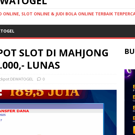
EWATOGEL
 ONLINE, SLOT ONLINE & JUDI BOLA ONLINE TERBAIK TERPERCA
ATOGEL
POT SLOT DI MAHJONG
BU
.000,- LUNAS
Jackpot DEWATOGEL
0