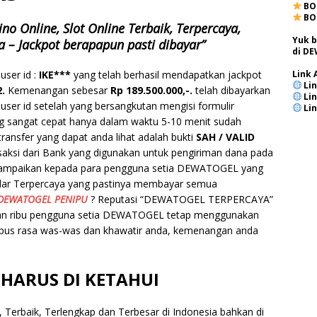
BO
BO
no Online, Slot Online Terbaik, Terpercaya,
Yuk b
a – Jackpot berapapun pasti dibayar”
di D
ser id :
IKE***
yang telah berhasil mendapatkan jackpot
Link 
Lin
.
Kemenangan sebesar
Rp 189.500.000,-.
telah dibayarkan
Lin
ser id setelah yang bersangkutan mengisi formulir
Lin
ng sangat cepat hanya dalam waktu 5-10 menit sudah
transfer yang dapat anda lihat adalah bukti
SAH / VALID
nsaksi dari Bank yang digunakan untuk pengiriman dana pada
mi sampaikan kepada para pengguna setia DEWATOGEL yang
ndar Terpercaya yang pastinya membayar semua
DEWATOGEL PENIPU
? Reputasi “DEWATOGEL TERPERCAYA”
usan ribu pengguna setia DEWATOGEL tetap menggunakan
. Hapus rasa was-was dan khawatir anda, kemenangan anda
HARUS DI KETAHUI
, Terbaik, Terlengkap dan Terbesar di Indonesia bahkan di