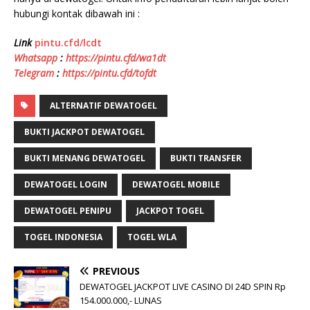
hubungi kontak dibawah ini :
Link
pintu.cfd/lcdt
Whatsapp
:
https://pintu.cfd/wa1dt
Telegram
:
https://pintu.cfd/tofdt
ALTERNATIF DEWATOGEL
BUKTI JACKPOT DEWATOGEL
BUKTI MENANG DEWATOGEL
BUKTI TRANSFER
DEWATOGEL LOGIN
DEWATOGEL MOBILE
DEWATOGEL PENIPU
JACKPOT TOGEL
TOGEL INDONESIA
TOGEL WLA
PREVIOUS
DEWATOGEL JACKPOT LIVE CASINO DI 24D SPIN Rp
154.000.000,- LUNAS