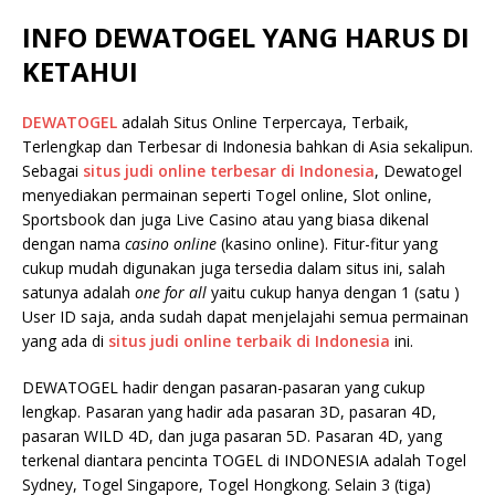
INFO DEWATOGEL YANG HARUS DI
KETAHUI
DEWATOGEL
adalah Situs Online Terpercaya, Terbaik,
Terlengkap dan Terbesar di Indonesia bahkan di Asia sekalipun.
Sebagai
situs judi online terbesar di Indonesia
, Dewatogel
menyediakan permainan seperti Togel online, Slot online,
Sportsbook dan juga Live Casino atau yang biasa dikenal
dengan nama
casino online
(kasino online). Fitur-fitur yang
cukup mudah digunakan juga tersedia dalam situs ini, salah
satunya adalah
one for all
yaitu cukup hanya dengan 1 (satu )
User ID saja, anda sudah dapat menjelajahi semua permainan
yang ada di
situs judi online terbaik di Indonesia
ini.
DEWATOGEL hadir dengan pasaran-pasaran yang cukup
lengkap. Pasaran yang hadir ada pasaran 3D, pasaran 4D,
pasaran WILD 4D, dan juga pasaran 5D. Pasaran 4D, yang
terkenal diantara pencinta TOGEL di INDONESIA adalah Togel
Sydney, Togel Singapore, Togel Hongkong. Selain 3 (tiga)