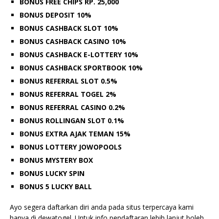
BONUS FREE CHIPS RP. 25,000
BONUS DEPOSIT 10%
BONUS CASHBACK SLOT 10%
BONUS CASHBACK CASINO 10%
BONUS CASHBACK E-LOTTERY 10%
BONUS CASHBACK SPORTBOOK 10%
BONUS REFERRAL SLOT 0.5%
BONUS REFERRAL TOGEL 2%
BONUS REFERRAL CASINO 0.2%
BONUS ROLLINGAN SLOT 0.1%
BONUS EXTRA AJAK TEMAN 15%
BONUS LOTTERY JOWOPOOLS
BONUS MYSTERY BOX
BONUS LUCKY SPIN
BONUS 5 LUCKY BALL
Ayo segera daftarkan diri anda pada situs terpercaya kami
hanya di dewatogel. Untuk info pendaftaran lebih lanjut boleh