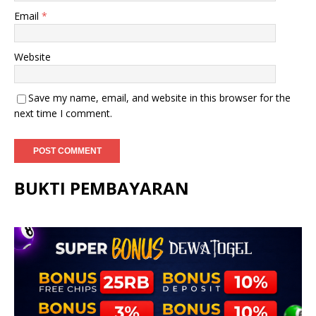
Email
*
Website
Save my name, email, and website in this browser for the
next time I comment.
BUKTI PEMBAYARAN