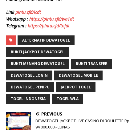
Link
pintu.cfd/lcdt
Whatsapp :
https://pintu.cfd/wa1dt
Telegram :
https://pintu.cfd/tofdt
ALTERNATIF DEWATOGEL
BUKTI JACKPOT DEWATOGEL
BUKTI MENANG DEWATOGEL
BUKTI TRANSFER
DEWATOGEL LOGIN
DEWATOGEL MOBILE
DEWATOGEL PENIPU
JACKPOT TOGEL
TOGEL INDONESIA
TOGEL WLA
PREVIOUS
DEWATOGEL JACKPOT LIVE CASINO DI ROULETTE Rp
94.000.000,- LUNAS