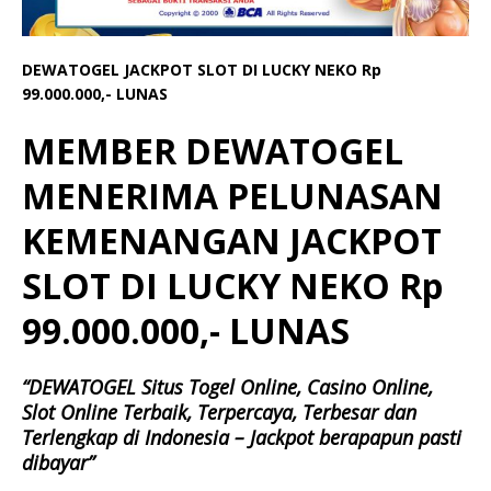
DEWATOGEL JACKPOT SLOT DI LUCKY NEKO Rp
99.000.000,- LUNAS
MEMBER DEWATOGEL
MENERIMA PELUNASAN
KEMENANGAN JACKPOT
SLOT DI LUCKY NEKO Rp
99.000.000,- LUNAS
“DEWATOGEL Situs Togel Online, Casino Online,
Slot Online Terbaik, Terpercaya, Terbesar dan
Terlengkap di Indonesia – Jackpot berapapun pasti
dibayar”