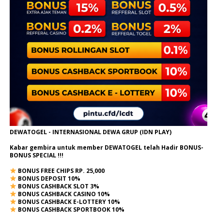
DEWATOGEL - INTERNASIONAL DEWA GRUP (IDN PLAY)
Kabar gembira untuk member DEWATOGEL telah Hadir
BONUS-
BONUS SPECIAL
!!!
BONUS FREE CHIPS RP. 25,000
BONUS DEPOSIT 10%
BONUS CASHBACK SLOT 3%
BONUS CASHBACK CASINO 10%
BONUS CASHBACK E-LOTTERY 10%
BONUS CASHBACK SPORTBOOK 10%