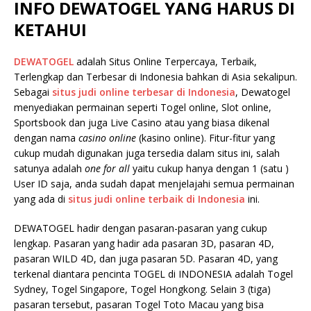
INFO DEWATOGEL YANG HARUS DI
KETAHUI
DEWATOGEL
adalah Situs Online Terpercaya, Terbaik,
Terlengkap dan Terbesar di Indonesia bahkan di Asia sekalipun.
Sebagai
situs judi online terbesar di Indonesia
, Dewatogel
menyediakan permainan seperti Togel online, Slot online,
Sportsbook dan juga Live Casino atau yang biasa dikenal
dengan nama
casino online
(kasino online). Fitur-fitur yang
cukup mudah digunakan juga tersedia dalam situs ini, salah
satunya adalah
one for all
yaitu cukup hanya dengan 1 (satu )
User ID saja, anda sudah dapat menjelajahi semua permainan
yang ada di
situs judi online terbaik di Indonesia
ini.
DEWATOGEL hadir dengan pasaran-pasaran yang cukup
lengkap. Pasaran yang hadir ada pasaran 3D, pasaran 4D,
pasaran WILD 4D, dan juga pasaran 5D. Pasaran 4D, yang
terkenal diantara pencinta TOGEL di INDONESIA adalah Togel
Sydney, Togel Singapore, Togel Hongkong. Selain 3 (tiga)
pasaran tersebut, pasaran Togel Toto Macau yang bisa