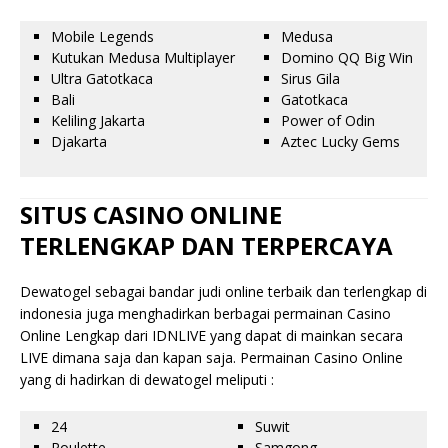
Mobile Legends
Medusa
Kutukan Medusa Multiplayer
Domino QQ Big Win
Ultra Gatotkaca
Sirus Gila
Bali
Gatotkaca
Keliling Jakarta
Power of Odin
Djakarta
Aztec Lucky Gems
SITUS CASINO ONLINE
TERLENGKAP DAN TERPERCAYA
Dewatogel sebagai bandar judi online terbaik dan terlengkap di
indonesia juga menghadirkan berbagai permainan Casino
Online Lengkap dari IDNLIVE yang dapat di mainkan secara
LIVE dimana saja dan kapan saja. Permainan Casino Online
yang di hadirkan di dewatogel meliputi :
24
Suwit
Roulette
Samgong