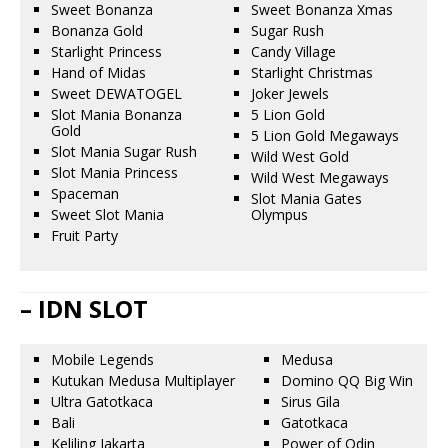
Sweet Bonanza
Sweet Bonanza Xmas
Bonanza Gold
Sugar Rush
Starlight Princess
Candy Village
Hand of Midas
Starlight Christmas
Sweet DEWATOGEL
Joker Jewels
Slot Mania Bonanza
5 Lion Gold
Gold
5 Lion Gold Megaways
Slot Mania Sugar Rush
Wild West Gold
Slot Mania Princess
Wild West Megaways
Spaceman
Slot Mania Gates
Sweet Slot Mania
Olympus
Fruit Party
– IDN SLOT
Mobile Legends
Medusa
Kutukan Medusa Multiplayer
Domino QQ Big Win
Ultra Gatotkaca
Sirus Gila
Bali
Gatotkaca
Keliling Jakarta
Power of Odin