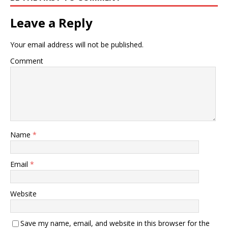
Leave a Reply
Your email address will not be published.
Comment
Name
*
Email
*
Website
Save my name, email, and website in this browser for the