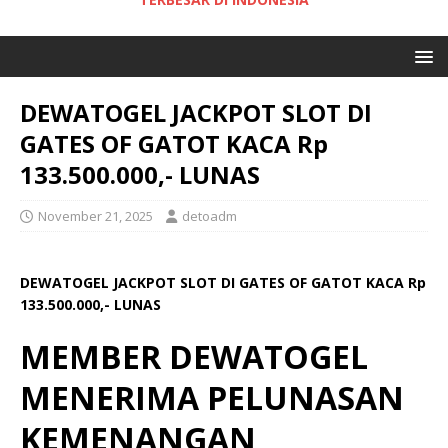
DEWATOGEL JACKPOT SLOT DI
GATES OF GATOT KACA Rp
133.500.000,- LUNAS
November 21, 2025
detoadm
DEWATOGEL JACKPOT SLOT DI GATES OF GATOT KACA
Rp
133.500.000,- LUNAS
MEMBER DEWATOGEL
MENERIMA PELUNASAN
KEMENANGAN