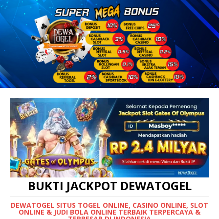
BUKTI JACKPOT DEWATOGEL
DEWATOGEL SITUS TOGEL ONLINE, CASINO ONLINE, SLOT
ONLINE & JUDI BOLA ONLINE TERBAIK TERPERCAYA &
TERBESAR DI INDONESIA