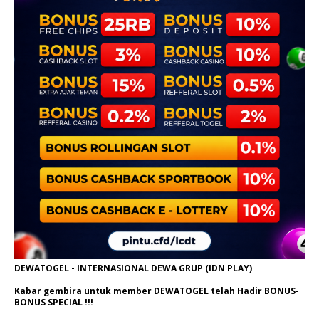
DEWATOGEL - INTERNASIONAL DEWA GRUP (IDN PLAY)
Kabar gembira untuk member DEWATOGEL telah Hadir
BONUS-
BONUS SPECIAL
!!!