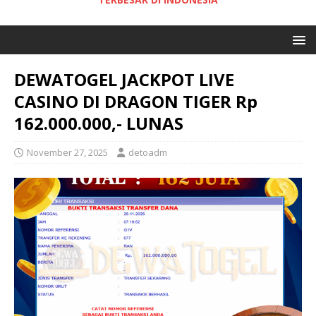
DEWATOGEL JACKPOT LIVE
CASINO DI DRAGON TIGER Rp
162.000.000,- LUNAS
November 27, 2025
detoadm