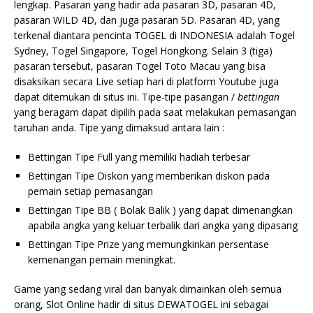
lengkap. Pasaran yang hadir ada pasaran 3D, pasaran 4D,
pasaran WILD 4D, dan juga pasaran 5D. Pasaran 4D, yang
terkenal diantara pencinta TOGEL di INDONESIA adalah Togel
Sydney, Togel Singapore, Togel Hongkong. Selain 3 (tiga)
pasaran tersebut, pasaran Togel Toto Macau yang bisa
disaksikan secara Live setiap hari di platform Youtube juga
dapat ditemukan di situs ini. Tipe-tipe pasangan /
bettingan
yang beragam dapat dipilih pada saat melakukan pemasangan
taruhan anda. Tipe yang dimaksud antara lain :
Bettingan Tipe Full yang memiliki hadiah terbesar
Bettingan Tipe Diskon yang memberikan diskon pada
pemain setiap pemasangan
Bettingan Tipe BB ( Bolak Balik ) yang dapat dimenangkan
apabila angka yang keluar terbalik dari angka yang dipasang
Bettingan Tipe Prize yang memungkinkan persentase
kemenangan pemain meningkat.
Game yang sedang viral dan banyak dimainkan oleh semua
orang, Slot Online hadir di situs DEWATOGEL ini sebagai