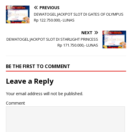
PREVIOUS
DEWATOGEL JACKPOT SLOT DI GATES OF OLYMPUS
Rp 122.750.000,- LUNAS
NEXT
DEWATOGEL JACKPOT SLOT DI STARLIGHT PRINCESS
Rp 171.750.000,- LUNAS
BE THE FIRST TO COMMENT
Leave a Reply
Your email address will not be published.
Comment