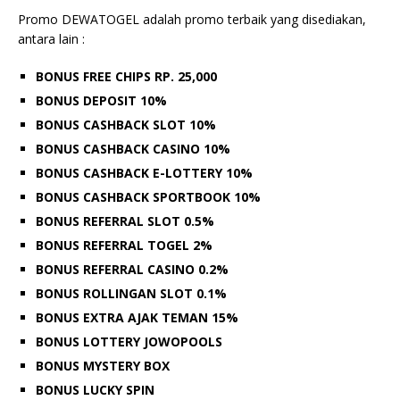
Promo DEWATOGEL adalah promo terbaik yang disediakan,
antara lain :
BONUS FREE CHIPS RP. 25,000
BONUS DEPOSIT 10%
BONUS CASHBACK SLOT 10%
BONUS CASHBACK CASINO 10%
BONUS CASHBACK E-LOTTERY 10%
BONUS CASHBACK SPORTBOOK 10%
BONUS REFERRAL SLOT 0.5%
BONUS REFERRAL TOGEL 2%
BONUS REFERRAL CASINO 0.2%
BONUS ROLLINGAN SLOT 0.1%
BONUS EXTRA AJAK TEMAN 15%
BONUS LOTTERY JOWOPOOLS
BONUS MYSTERY BOX
BONUS LUCKY SPIN