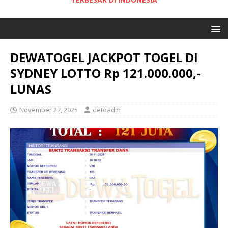
DEWATOGEL JACKPOT TOGEL DI
SYDNEY LOTTO Rp 121.000.000,-
LUNAS
November 27, 2025
detoadm