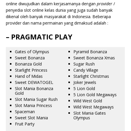
online diwujudkan dalam kerjasamanya dengan
provider
/
penyedia slot online kelas dunia yang juga sudah banyak
dikenal oleh banyak masyarakat di Indonesia. Beberapa
provider dan nama permainan yang dimaksud adalah :
– PRAGMATIC PLAY
Gates of Olympus
Pyramid Bonanza
Sweet Bonanza
Sweet Bonanza Xmas
Bonanza Gold
Sugar Rush
Starlight Princess
Candy Village
Hand of Midas
Starlight Christmas
Sweet DEWATOGEL
Joker Jewels
Slot Mania Bonanza
5 Lion Gold
Gold
5 Lion Gold Megaways
Slot Mania Sugar Rush
Wild West Gold
Slot Mania Princess
Wild West Megaways
Spaceman
Slot Mania Gates
Sweet Slot Mania
Olympus
Fruit Party