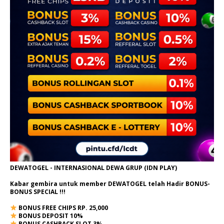
DEWATOGEL - INTERNASIONAL DEWA GRUP (IDN PLAY)
Kabar gembira untuk member DEWATOGEL telah Hadir
BONUS-
BONUS SPECIAL
!!!
BONUS FREE CHIPS RP. 25,000
BONUS DEPOSIT 10%
BONUS CASHBACK SLOT 3%