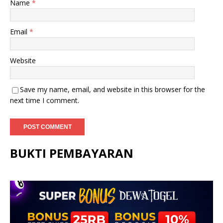
Name
*
Email
*
Website
Save my name, email, and website in this browser for the
next time I comment.
BUKTI PEMBAYARAN