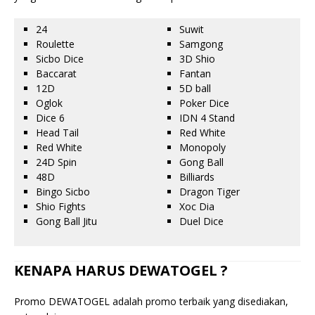
24
Suwit
Roulette
Samgong
Sicbo Dice
3D Shio
Baccarat
Fantan
12D
5D ball
Oglok
Poker Dice
Dice 6
IDN 4 Stand
Head Tail
Red White
Red White
Monopoly
24D Spin
Gong Ball
48D
Billiards
Bingo Sicbo
Dragon Tiger
Shio Fights
Xoc Dia
Gong Ball Jitu
Duel Dice
KENAPA HARUS DEWATOGEL ?
Promo DEWATOGEL adalah promo terbaik yang disediakan,