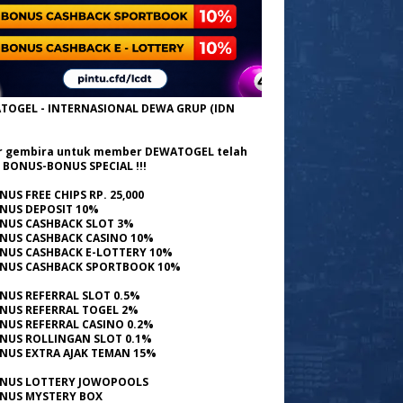
TOGEL - INTERNASIONAL DEWA GRUP (IDN
r gembira untuk member DEWATOGEL telah
r
BONUS-BONUS SPECIAL
!!!
US FREE CHIPS RP. 25,000
NUS DEPOSIT 10%
NUS CASHBACK SLOT 3%
NUS CASHBACK CASINO 10%
NUS CASHBACK E-LOTTERY 10%
NUS CASHBACK SPORTBOOK 10%
NUS REFERRAL SLOT 0.5%
NUS REFERRAL TOGEL 2%
NUS REFERRAL CASINO 0.2%
NUS ROLLINGAN SLOT 0.1%
NUS EXTRA AJAK TEMAN 15%
NUS LOTTERY JOWOPOOLS
NUS MYSTERY BOX