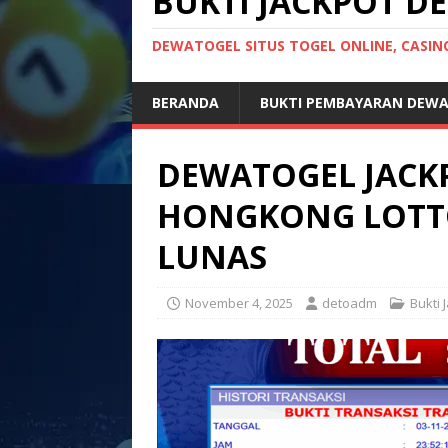
BUKTI JACKPOT D
DEWATOGEL SITUS TOGEL ONLINE, CASINO
BERANDA
BUKTI PEMBAYARAN DEW
DEWATOGEL JACKP
HONGKONG LOTTO 
LUNAS
November 4, 2025
detoadm
Bukti