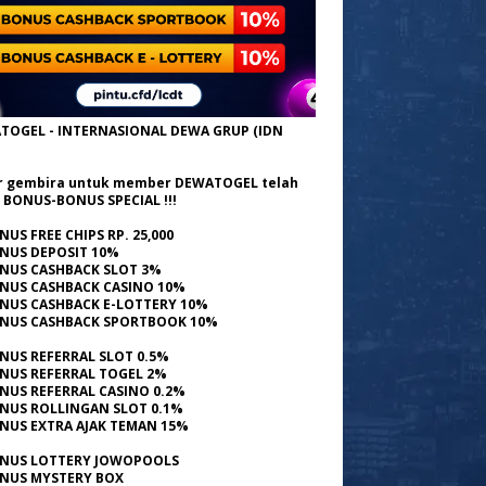
TOGEL - INTERNASIONAL DEWA GRUP (IDN
r gembira untuk member DEWATOGEL telah
r
BONUS-BONUS SPECIAL
!!!
US FREE CHIPS RP. 25,000
NUS DEPOSIT 10%
NUS CASHBACK SLOT 3%
NUS CASHBACK CASINO 10%
NUS CASHBACK E-LOTTERY 10%
NUS CASHBACK SPORTBOOK 10%
NUS REFERRAL SLOT 0.5%
NUS REFERRAL TOGEL 2%
NUS REFERRAL CASINO 0.2%
NUS ROLLINGAN SLOT 0.1%
NUS EXTRA AJAK TEMAN 15%
NUS LOTTERY JOWOPOOLS
NUS MYSTERY BOX