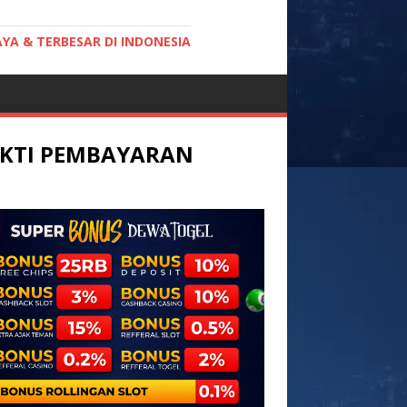
YA & TERBESAR DI INDONESIA
KTI PEMBAYARAN