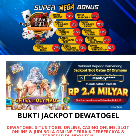
BUKTI JACKPOT DEWATOGEL
DEWATOGEL SITUS TOGEL ONLINE, CASINO ONLINE, SLOT
ONLINE & JUDI BOLA ONLINE TERBAIK TERPERCAYA &
TERBESAR DI INDONESIA