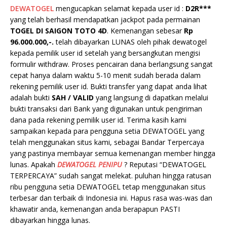
DEWATOGEL
mengucapkan selamat kepada user id :
D2R***
yang telah berhasil mendapatkan jackpot pada permainan
TOGEL DI SAIGON TOTO 4D
. Kemenangan sebesar
Rp
96.000.000,-.
telah dibayarkan LUNAS oleh pihak dewatogel
kepada pemilik user id setelah yang bersangkutan mengisi
formulir withdraw. Proses pencairan dana berlangsung sangat
cepat hanya dalam waktu 5-10 menit sudah berada dalam
rekening pemilik user id. Bukti transfer yang dapat anda lihat
adalah bukti
SAH / VALID
yang langsung di dapatkan melalui
bukti transaksi dari Bank yang digunakan untuk pengiriman
dana pada rekening pemilik user id. Terima kasih kami
sampaikan kepada para pengguna setia DEWATOGEL yang
telah menggunakan situs kami, sebagai Bandar Terpercaya
yang pastinya membayar semua kemenangan member hingga
lunas. Apakah
DEWATOGEL PENIPU
? Reputasi “DEWATOGEL
TERPERCAYA” sudah sangat melekat. puluhan hingga ratusan
ribu pengguna setia DEWATOGEL tetap menggunakan situs
terbesar dan terbaik di Indonesia ini. Hapus rasa was-was dan
khawatir anda, kemenangan anda berapapun PASTI
dibayarkan hingga lunas.