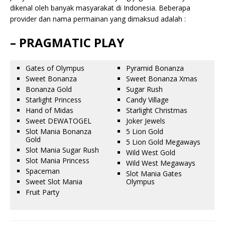
dikenal oleh banyak masyarakat di Indonesia. Beberapa
provider dan nama permainan yang dimaksud adalah :
– PRAGMATIC PLAY
Gates of Olympus
Pyramid Bonanza
Sweet Bonanza
Sweet Bonanza Xmas
Bonanza Gold
Sugar Rush
Starlight Princess
Candy Village
Hand of Midas
Starlight Christmas
Sweet DEWATOGEL
Joker Jewels
Slot Mania Bonanza
5 Lion Gold
Gold
5 Lion Gold Megaways
Slot Mania Sugar Rush
Wild West Gold
Slot Mania Princess
Wild West Megaways
Spaceman
Slot Mania Gates
Sweet Slot Mania
Olympus
Fruit Party