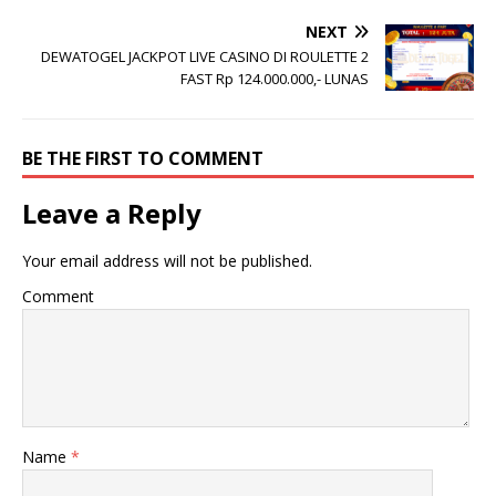
NEXT
DEWATOGEL JACKPOT LIVE CASINO DI ROULETTE 2
FAST Rp 124.000.000,- LUNAS
BE THE FIRST TO COMMENT
Leave a Reply
Your email address will not be published.
Comment
Name
*