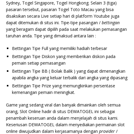
Sydney, Togel Singapore, Togel Hongkong. Selain 3 (tiga)
pasaran tersebut, pasaran Togel Toto Macau yang bisa
disaksikan secara Live setiap hari di platform Youtube juga
dapat ditemukan di situs ini. Tipe-tipe pasangan /
bettingan
yang beragam dapat dipilih pada saat melakukan pemasangan
taruhan anda. Tipe yang dimaksud antara lain :
Bettingan Tipe Full yang memiliki hadiah terbesar
Bettingan Tipe Diskon yang memberikan diskon pada
pemain setiap pemasangan
Bettingan Tipe BB ( Bolak Balik ) yang dapat dimenangkan
apabila angka yang keluar terbalik dari angka yang dipasang
Bettingan Tipe Prize yang memungkinkan persentase
kemenangan pemain meningkat.
Game yang sedang viral dan banyak dimainkan oleh semua
orang, Slot Online hadir di situs DEWATOGEL ini sebagai
penambah keseruan anda dalam menjelajah di situs kami.
Keseriusan DEWATOGEL dalam menyediakan permainan slot
online diwujudkan dalam kerjasamanya dengan
provider
/