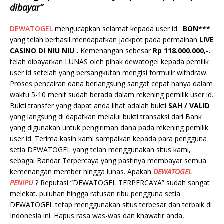
dibayar”
DEWATOGEL
mengucapkan selamat kepada user id :
BON***
yang telah berhasil mendapatkan jackpot pada permainan
LIVE
CASINO DI NIU NIU .
Kemenangan sebesar
Rp 118.000.000,-.
telah dibayarkan LUNAS oleh pihak dewatogel kepada pemilik
user id setelah yang bersangkutan mengisi formulir withdraw.
Proses pencairan dana berlangsung sangat cepat hanya dalam
waktu 5-10 menit sudah berada dalam rekening pemilik user id.
Bukti transfer yang dapat anda lihat adalah bukti
SAH / VALID
yang langsung di dapatkan melalui bukti transaksi dari Bank
yang digunakan untuk pengiriman dana pada rekening pemilik
user id. Terima kasih kami sampaikan kepada para pengguna
setia DEWATOGEL yang telah menggunakan situs kami,
sebagai Bandar Terpercaya yang pastinya membayar semua
kemenangan member hingga lunas. Apakah
DEWATOGEL
PENIPU
? Reputasi “DEWATOGEL TERPERCAYA” sudah sangat
melekat. puluhan hingga ratusan ribu pengguna setia
DEWATOGEL tetap menggunakan situs terbesar dan terbaik di
Indonesia ini. Hapus rasa was-was dan khawatir anda,