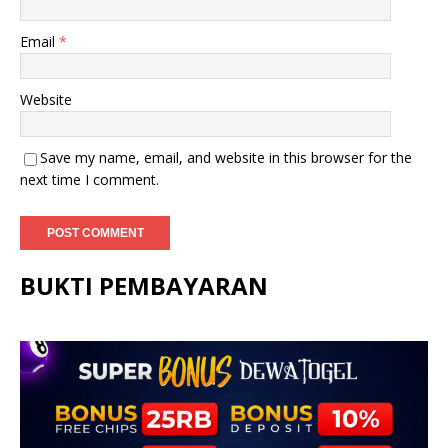
Email
*
Website
Save my name, email, and website in this browser for the
next time I comment.
BUKTI PEMBAYARAN