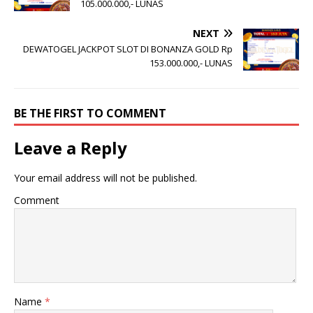
105.000.000,- LUNAS
NEXT
DEWATOGEL JACKPOT SLOT DI BONANZA GOLD Rp
153.000.000,- LUNAS
BE THE FIRST TO COMMENT
Leave a Reply
Your email address will not be published.
Comment
Name
*