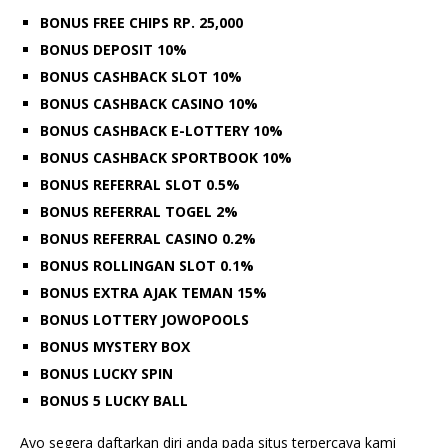
BONUS FREE CHIPS RP. 25,000
BONUS DEPOSIT 10%
BONUS CASHBACK SLOT 10%
BONUS CASHBACK CASINO 10%
BONUS CASHBACK E-LOTTERY 10%
BONUS CASHBACK SPORTBOOK 10%
BONUS REFERRAL SLOT 0.5%
BONUS REFERRAL TOGEL 2%
BONUS REFERRAL CASINO 0.2%
BONUS ROLLINGAN SLOT 0.1%
BONUS EXTRA AJAK TEMAN 15%
BONUS LOTTERY JOWOPOOLS
BONUS MYSTERY BOX
BONUS LUCKY SPIN
BONUS 5 LUCKY BALL
Ayo segera daftarkan diri anda pada situs terpercaya kami