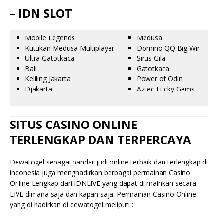
– IDN SLOT
Mobile Legends
Medusa
Kutukan Medusa Multiplayer
Domino QQ Big Win
Ultra Gatotkaca
Sirus Gila
Bali
Gatotkaca
Keliling Jakarta
Power of Odin
Djakarta
Aztec Lucky Gems
SITUS CASINO ONLINE
TERLENGKAP DAN TERPERCAYA
Dewatogel sebagai bandar judi online terbaik dan terlengkap di
indonesia juga menghadirkan berbagai permainan Casino
Online Lengkap dari IDNLIVE yang dapat di mainkan secara
LIVE dimana saja dan kapan saja. Permainan Casino Online
yang di hadirkan di dewatogel meliputi :