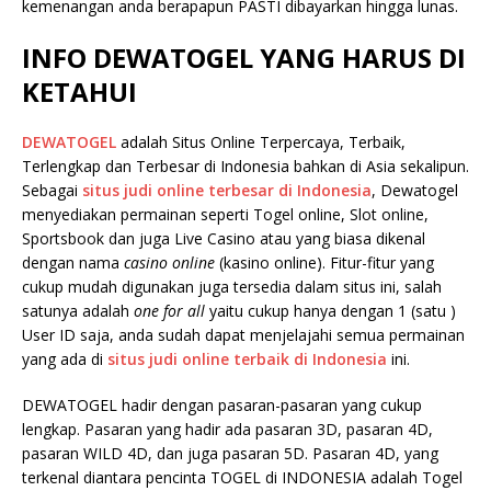
kemenangan anda berapapun PASTI dibayarkan hingga lunas.
INFO DEWATOGEL YANG HARUS DI
KETAHUI
DEWATOGEL
adalah Situs Online Terpercaya, Terbaik,
Terlengkap dan Terbesar di Indonesia bahkan di Asia sekalipun.
Sebagai
situs judi online terbesar di Indonesia
, Dewatogel
menyediakan permainan seperti Togel online, Slot online,
Sportsbook dan juga Live Casino atau yang biasa dikenal
dengan nama
casino online
(kasino online). Fitur-fitur yang
cukup mudah digunakan juga tersedia dalam situs ini, salah
satunya adalah
one for all
yaitu cukup hanya dengan 1 (satu )
User ID saja, anda sudah dapat menjelajahi semua permainan
yang ada di
situs judi online terbaik di Indonesia
ini.
DEWATOGEL hadir dengan pasaran-pasaran yang cukup
lengkap. Pasaran yang hadir ada pasaran 3D, pasaran 4D,
pasaran WILD 4D, dan juga pasaran 5D. Pasaran 4D, yang
terkenal diantara pencinta TOGEL di INDONESIA adalah Togel