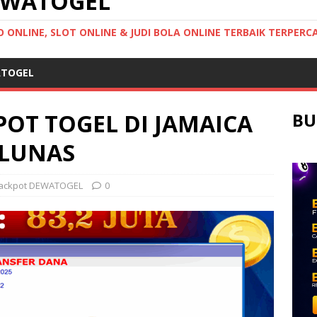
EWATOGEL
 ONLINE, SLOT ONLINE & JUDI BOLA ONLINE TERBAIK TERPERCA
ATOGEL
OT TOGEL DI JAMAICA
BU
- LUNAS
 Jackpot DEWATOGEL
0