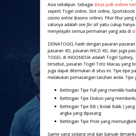
Asia sekalipun. Sebagai
situs judi online te
seperti Togel online, Slot online, Sportsboo
casino online
(kasino online). Fitur-fitur yan
satunya adalah
one for all
yaitu cukup hanya 
menjelajahi semua permainan yang ada di
s
DEWATOGEL hadir dengan pasaran-pasaran y
pasaran 4D, pasaran WILD 4D, dan juga pasa
TOGEL di INDONESIA adalah Togel Sydney, To
tersebut, pasaran Togel Toto Macau yang bis
juga dapat ditemukan di situs ini. Tipe-tipe 
melakukan pemasangan taruhan anda. Tipe ya
Bettingan Tipe Full yang memiliki hadi
Bettingan Tipe Diskon yang memberik
Bettingan Tipe BB ( Bolak Balik ) yang
angka yang dipasang
Bettingan Tipe Prize yang memungki
Game yang sedang viral dan banyak dimainkan