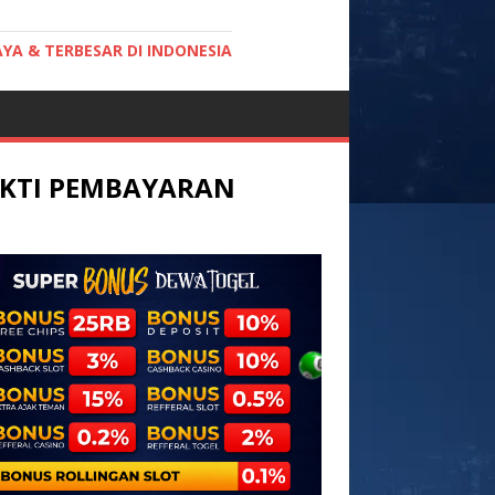
YA & TERBESAR DI INDONESIA
KTI PEMBAYARAN