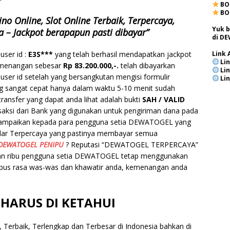
BO
BO
no Online, Slot Online Terbaik, Terpercaya,
Yuk b
a – Jackpot berapapun pasti dibayar”
di D
ser id :
E3S***
yang telah berhasil mendapatkan jackpot
Link 
Lin
enangan sebesar
Rp 83.200.000,-.
telah dibayarkan
Lin
ser id setelah yang bersangkutan mengisi formulir
Lin
ng sangat cepat hanya dalam waktu 5-10 menit sudah
transfer yang dapat anda lihat adalah bukti
SAH / VALID
nsaksi dari Bank yang digunakan untuk pengiriman dana pada
mi sampaikan kepada para pengguna setia DEWATOGEL yang
ndar Terpercaya yang pastinya membayar semua
DEWATOGEL PENIPU
? Reputasi “DEWATOGEL TERPERCAYA”
usan ribu pengguna setia DEWATOGEL tetap menggunakan
. Hapus rasa was-was dan khawatir anda, kemenangan anda
HARUS DI KETAHUI
, Terbaik, Terlengkap dan Terbesar di Indonesia bahkan di