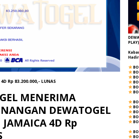
DEWA
PLAY)
Kaba
Hadi
BON
BO
BO
D Rp 83.200.000,- LUNAS
BO
BO
BO
GEL MENERIMA
BO
ENANGAN DEWATOGEL
BO
BO
BO
 JAMAICA 4D Rp
BO
S
BO
BO