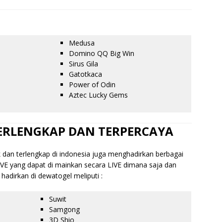
Medusa
Domino QQ Big Win
Sirus Gila
Gatotkaca
Power of Odin
Aztec Lucky Gems
TERLENGKAP DAN TERPERCAYA
k dan terlengkap di indonesia juga menghadirkan berbagai
VE yang dapat di mainkan secara LIVE dimana saja dan
hadirkan di dewatogel meliputi :
Suwit
Samgong
3D Shio