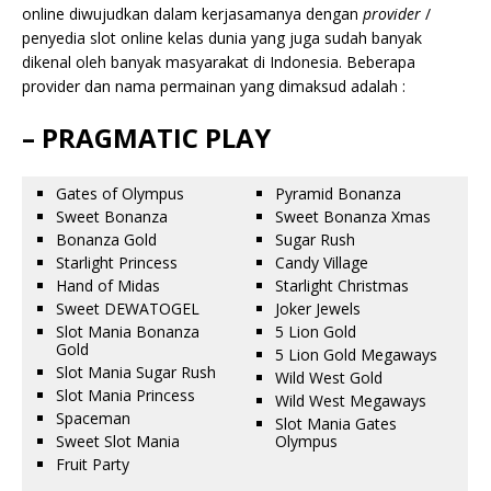
online diwujudkan dalam kerjasamanya dengan
provider
/
penyedia slot online kelas dunia yang juga sudah banyak
dikenal oleh banyak masyarakat di Indonesia. Beberapa
provider dan nama permainan yang dimaksud adalah :
– PRAGMATIC PLAY
Gates of Olympus
Pyramid Bonanza
Sweet Bonanza
Sweet Bonanza Xmas
Bonanza Gold
Sugar Rush
Starlight Princess
Candy Village
Hand of Midas
Starlight Christmas
Sweet DEWATOGEL
Joker Jewels
Slot Mania Bonanza
5 Lion Gold
Gold
5 Lion Gold Megaways
Slot Mania Sugar Rush
Wild West Gold
Slot Mania Princess
Wild West Megaways
Spaceman
Slot Mania Gates
Sweet Slot Mania
Olympus
Fruit Party