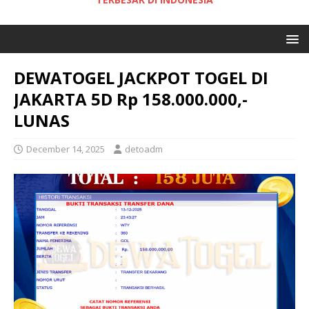
DEWATOGEL JACKPOT TOGEL DI
JAKARTA 5D Rp 158.000.000,-
LUNAS
December 14, 2025
detoadm