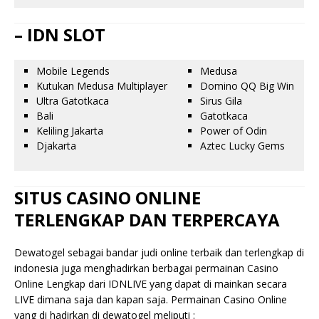
– IDN SLOT
Mobile Legends
Medusa
Kutukan Medusa Multiplayer
Domino QQ Big Win
Ultra Gatotkaca
Sirus Gila
Bali
Gatotkaca
Keliling Jakarta
Power of Odin
Djakarta
Aztec Lucky Gems
SITUS CASINO ONLINE
TERLENGKAP DAN TERPERCAYA
Dewatogel sebagai bandar judi online terbaik dan terlengkap di
indonesia juga menghadirkan berbagai permainan Casino
Online Lengkap dari IDNLIVE yang dapat di mainkan secara
LIVE dimana saja dan kapan saja. Permainan Casino Online
yang di hadirkan di dewatogel meliputi :