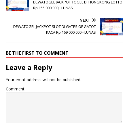
DEWATOGEL JACKPOT TOGEL DI HONGKONG LOTTO
Rp 155.000.000,- LUNAS
NEXT
DEWATOGEL JACKPOT SLOT DI GATES OF GATOT
KACA Rp 169.000.000,- LUNAS
BE THE FIRST TO COMMENT
Leave a Reply
Your email address will not be published.
Comment