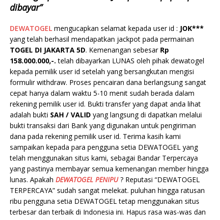
dibayar”
DEWATOGEL
mengucapkan selamat kepada user id :
JOK***
yang telah berhasil mendapatkan jackpot pada permainan
TOGEL DI JAKARTA 5D
.
Kemenangan sebesar
Rp
158.000.000,-.
telah dibayarkan LUNAS oleh pihak dewatogel
kepada pemilik user id setelah yang bersangkutan mengisi
formulir withdraw. Proses pencairan dana berlangsung sangat
cepat hanya dalam waktu 5-10 menit sudah berada dalam
rekening pemilik user id. Bukti transfer yang dapat anda lihat
adalah bukti
SAH / VALID
yang langsung di dapatkan melalui
bukti transaksi dari Bank yang digunakan untuk pengiriman
dana pada rekening pemilik user id. Terima kasih kami
sampaikan kepada para pengguna setia DEWATOGEL yang
telah menggunakan situs kami, sebagai Bandar Terpercaya
yang pastinya membayar semua kemenangan member hingga
lunas. Apakah
DEWATOGEL PENIPU
? Reputasi “DEWATOGEL
TERPERCAYA” sudah sangat melekat. puluhan hingga ratusan
ribu pengguna setia DEWATOGEL tetap menggunakan situs
terbesar dan terbaik di Indonesia ini. Hapus rasa was-was dan