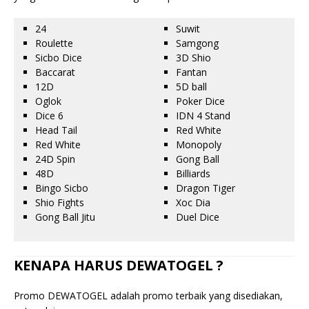
24
Suwit
Roulette
Samgong
Sicbo Dice
3D Shio
Baccarat
Fantan
12D
5D ball
Oglok
Poker Dice
Dice 6
IDN 4 Stand
Head Tail
Red White
Red White
Monopoly
24D Spin
Gong Ball
48D
Billiards
Bingo Sicbo
Dragon Tiger
Shio Fights
Xoc Dia
Gong Ball Jitu
Duel Dice
KENAPA HARUS DEWATOGEL ?
Promo DEWATOGEL adalah promo terbaik yang disediakan,