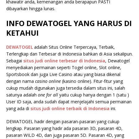
khawatir anda, kemenangan anda berapapun PASTI
dibayarkan hingga lunas.
INFO DEWATOGEL YANG HARUS DI
KETAHUI
DEWATOGEL
adalah Situs Online Terpercaya, Terbaik,
Terlengkap dan Terbesar di Indonesia bahkan di Asia sekalipun.
Sebagai
situs judi online terbesar di Indonesia
, Dewatogel
menyediakan permainan seperti Togel online, Slot online,
Sportsbook dan juga Live Casino atau yang biasa dikenal
dengan nama
casino online
(kasino online). Fitur-fitur yang
cukup mudah digunakan juga tersedia dalam situs ini, salah
satunya adalah
one for all
yaitu cukup hanya dengan 1 (satu )
User ID saja, anda sudah dapat menjelajahi semua permainan
yang ada di
situs judi online terbaik di Indonesia
ini.
DEWATOGEL hadir dengan pasaran-pasaran yang cukup
lengkap. Pasaran yang hadir ada pasaran 3D, pasaran 4D,
pasaran WILD 4D, dan juga pasaran 5D. Pasaran 4D, yang