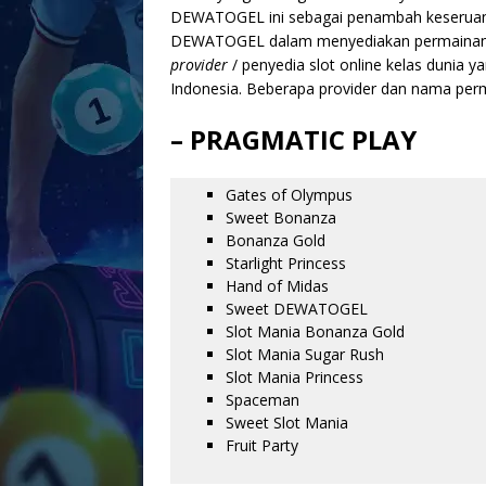
DEWATOGEL ini sebagai penambah keseruan a
DEWATOGEL dalam menyediakan permainan s
provider
/ penyedia slot online kelas dunia 
Indonesia. Beberapa provider dan nama per
– PRAGMATIC PLAY
Gates of Olympus
Sweet Bonanza
Bonanza Gold
Starlight Princess
Hand of Midas
Sweet DEWATOGEL
Slot Mania Bonanza Gold
Slot Mania Sugar Rush
Slot Mania Princess
Spaceman
Sweet Slot Mania
Fruit Party