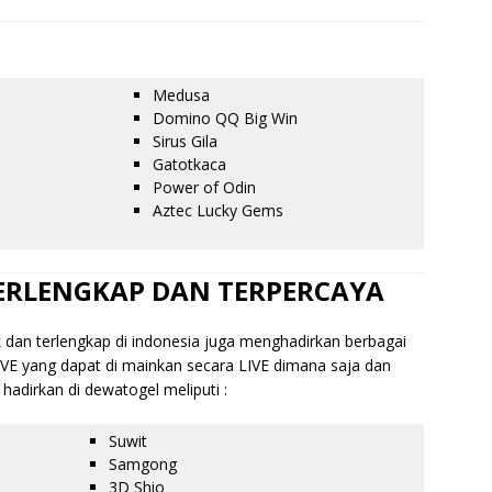
Medusa
Domino QQ Big Win
Sirus Gila
Gatotkaca
Power of Odin
Aztec Lucky Gems
TERLENGKAP DAN TERPERCAYA
k dan terlengkap di indonesia juga menghadirkan berbagai
VE yang dapat di mainkan secara LIVE dimana saja dan
hadirkan di dewatogel meliputi :
Suwit
Samgong
3D Shio