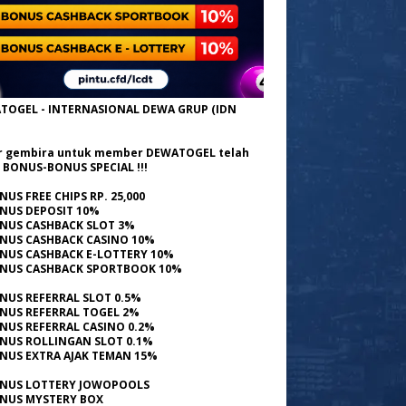
TOGEL - INTERNASIONAL DEWA GRUP (IDN
r gembira untuk member DEWATOGEL telah
r
BONUS-BONUS SPECIAL
!!!
US FREE CHIPS RP. 25,000
NUS DEPOSIT 10%
NUS CASHBACK SLOT 3%
NUS CASHBACK CASINO 10%
NUS CASHBACK E-LOTTERY 10%
NUS CASHBACK SPORTBOOK 10%
NUS REFERRAL SLOT 0.5%
NUS REFERRAL TOGEL 2%
NUS REFERRAL CASINO 0.2%
NUS ROLLINGAN SLOT 0.1%
NUS EXTRA AJAK TEMAN 15%
NUS LOTTERY JOWOPOOLS
NUS MYSTERY BOX