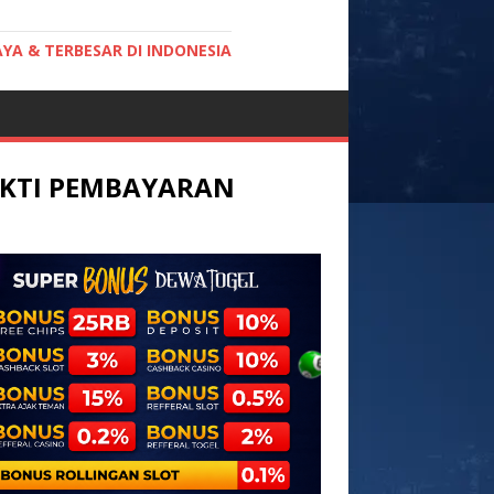
YA & TERBESAR DI INDONESIA
KTI PEMBAYARAN