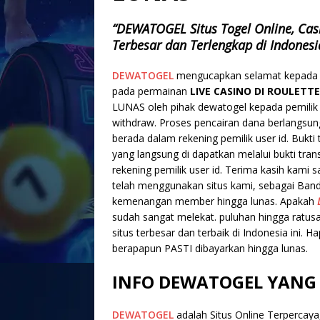
“DEWATOGEL Situs Togel Online, Casi
Terbesar dan Terlengkap di Indonesi
DEWATOGEL
mengucapkan selamat kepada u
pada permainan
LIVE CASINO DI ROULETTE
LUNAS oleh pihak dewatogel kepada pemilik u
withdraw. Proses pencairan dana berlangsu
berada dalam rekening pemilik user id. Bukti 
yang langsung di dapatkan melalui bukti tra
rekening pemilik user id. Terima kasih ka
telah menggunakan situs kami, sebagai Ba
kemenangan member hingga lunas. Apakah
sudah sangat melekat. puluhan hingga rat
situs terbesar dan terbaik di Indonesia ini
berapapun PASTI dibayarkan hingga lunas.
INFO DEWATOGEL YANG 
DEWATOGEL
adalah Situs Online Terpercaya