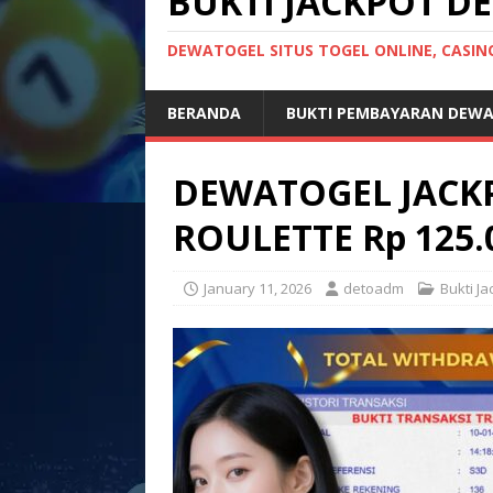
BUKTI JACKPOT D
DEWATOGEL SITUS TOGEL ONLINE, CASINO
BERANDA
BUKTI PEMBAYARAN DEW
DEWATOGEL JACKP
ROULETTE Rp 125.
January 11, 2026
detoadm
Bukti J