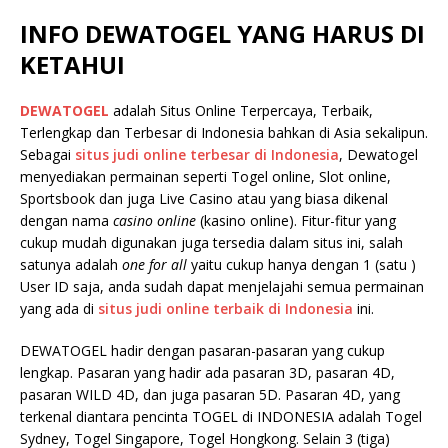
INFO DEWATOGEL YANG HARUS DI
KETAHUI
DEWATOGEL
adalah Situs Online Terpercaya, Terbaik,
Terlengkap dan Terbesar di Indonesia bahkan di Asia sekalipun.
Sebagai
situs judi online terbesar di Indonesia
, Dewatogel
menyediakan permainan seperti Togel online, Slot online,
Sportsbook dan juga Live Casino atau yang biasa dikenal
dengan nama
casino online
(kasino online). Fitur-fitur yang
cukup mudah digunakan juga tersedia dalam situs ini, salah
satunya adalah
one for all
yaitu cukup hanya dengan 1 (satu )
User ID saja, anda sudah dapat menjelajahi semua permainan
yang ada di
situs judi
online terbaik di Indonesia
ini.
DEWATOGEL hadir dengan pasaran-pasaran yang cukup
lengkap. Pasaran yang hadir ada pasaran 3D, pasaran 4D,
pasaran WILD 4D, dan juga pasaran 5D. Pasaran 4D, yang
terkenal diantara pencinta TOGEL di INDONESIA adalah Togel
Sydney, Togel Singapore, Togel Hongkong. Selain 3 (tiga)