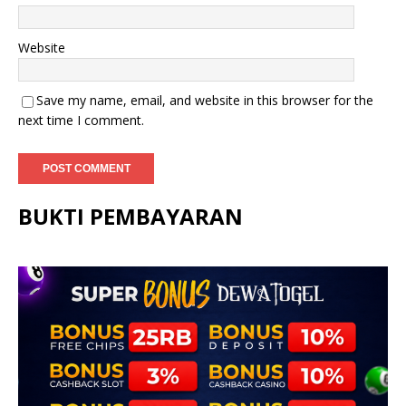
Website
Save my name, email, and website in this browser for the
next time I comment.
BUKTI PEMBAYARAN