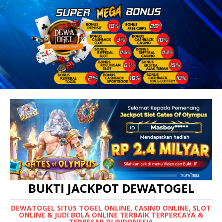
BUKTI JACKPOT DEWATOGEL
DEWATOGEL SITUS TOGEL ONLINE, CASINO ONLINE, SLOT
ONLINE & JUDI BOLA ONLINE TERBAIK TERPERCAYA &
TERBESAR DI INDONESIA