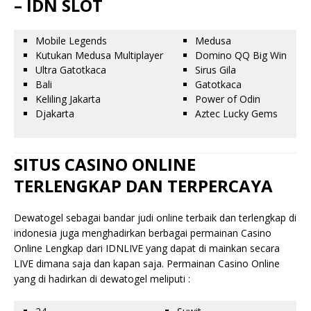
– IDN SLOT
Mobile Legends
Medusa
Kutukan Medusa Multiplayer
Domino QQ Big Win
Ultra Gatotkaca
Sirus Gila
Bali
Gatotkaca
Keliling Jakarta
Power of Odin
Djakarta
Aztec Lucky Gems
SITUS CASINO ONLINE
TERLENGKAP DAN TERPERCAYA
Dewatogel sebagai bandar judi online terbaik dan terlengkap di
indonesia juga menghadirkan berbagai permainan Casino
Online Lengkap dari IDNLIVE yang dapat di mainkan secara
LIVE dimana saja dan kapan saja. Permainan Casino Online
yang di hadirkan di dewatogel meliputi :