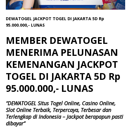
DEWATOGEL JACKPOT TOGEL DI JAKARTA 5D Rp
95.000.000,- LUNAS
MEMBER DEWATOGEL
MENERIMA PELUNASAN
KEMENANGAN JACKPOT
TOGEL DI JAKARTA 5D Rp
95.000.000,- LUNAS
“DEWATOGEL Situs Togel Online, Casino Online,
Slot Online Terbaik, Terpercaya, Terbesar dan
Terlengkap di Indonesia – Jackpot berapapun pasti
dibayar”