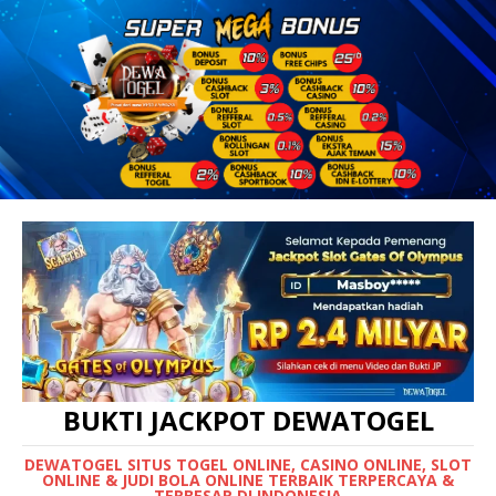
BUKTI JACKPOT DEWATOGEL
DEWATOGEL SITUS TOGEL ONLINE, CASINO ONLINE, SLOT
ONLINE & JUDI BOLA ONLINE TERBAIK TERPERCAYA &
TERBESAR DI INDONESIA