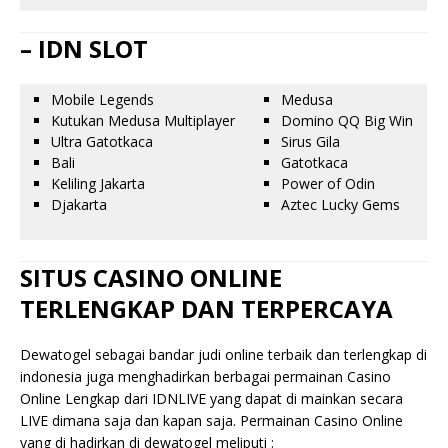
– IDN SLOT
Mobile Legends
Medusa
Kutukan Medusa Multiplayer
Domino QQ Big Win
Ultra Gatotkaca
Sirus Gila
Bali
Gatotkaca
Keliling Jakarta
Power of Odin
Djakarta
Aztec Lucky Gems
SITUS CASINO ONLINE
TERLENGKAP DAN TERPERCAYA
Dewatogel sebagai bandar judi online terbaik dan terlengkap di
indonesia juga menghadirkan berbagai permainan Casino
Online Lengkap dari IDNLIVE yang dapat di mainkan secara
LIVE dimana saja dan kapan saja. Permainan Casino Online
yang di hadirkan di dewatogel meliputi :