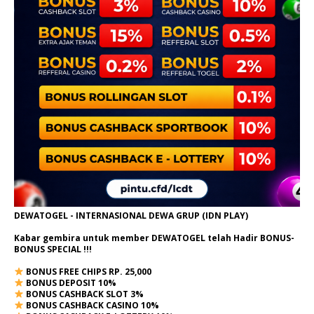
DEWATOGEL - INTERNASIONAL DEWA GRUP (IDN PLAY)
Kabar gembira untuk member DEWATOGEL telah Hadir
BONUS-
BONUS SPECIAL
!!!
BONUS FREE CHIPS RP. 25,000
BONUS DEPOSIT 10%
BONUS CASHBACK SLOT 3%
BONUS CASHBACK CASINO 10%