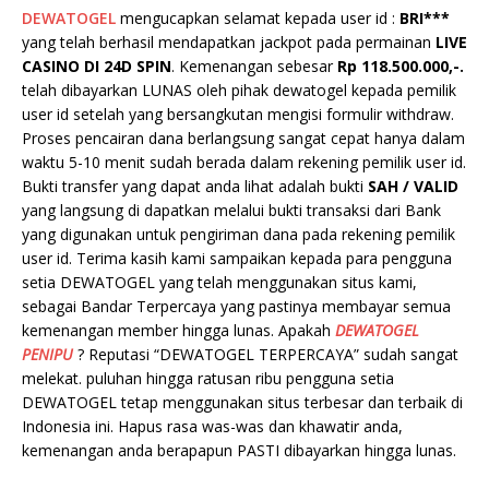
DEWATOGEL
mengucapkan selamat kepada user id :
BRI***
yang telah berhasil mendapatkan jackpot pada permainan
LIVE
CASINO DI 24D SPIN
.
Kemenangan sebesar
Rp
118.500.000
,-.
telah dibayarkan LUNAS oleh pihak dewatogel kepada pemilik
user id setelah yang bersangkutan mengisi formulir withdraw.
Proses pencairan dana berlangsung sangat cepat hanya dalam
waktu 5-10 menit sudah berada dalam rekening pemilik user id.
Bukti transfer yang dapat anda lihat adalah bukti
SAH / VALID
yang langsung di dapatkan melalui bukti transaksi dari Bank
yang digunakan untuk pengiriman dana pada rekening pemilik
user id. Terima kasih kami sampaikan kepada para pengguna
setia DEWATOGEL yang telah menggunakan situs kami,
sebagai Bandar Terpercaya yang pastinya membayar semua
kemenangan member hingga lunas. Apakah
DEWATOGEL
PENIPU
? Reputasi “DEWATOGEL TERPERCAYA” sudah sangat
melekat. puluhan hingga ratusan ribu pengguna setia
DEWATOGEL tetap menggunakan situs terbesar dan terbaik di
Indonesia ini. Hapus rasa was-was dan khawatir anda,
kemenangan anda berapapun PASTI dibayarkan hingga lunas.