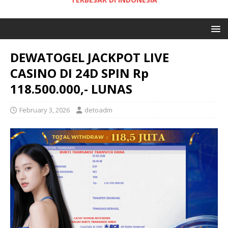
DEWATOGEL JACKPOT LIVE
CASINO DI 24D SPIN Rp
118.500.000,- LUNAS
February 3, 2026
detoadm