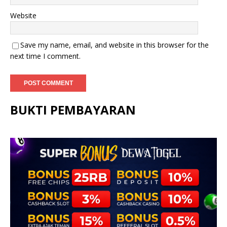
Website
Save my name, email, and website in this browser for the
next time I comment.
BUKTI PEMBAYARAN