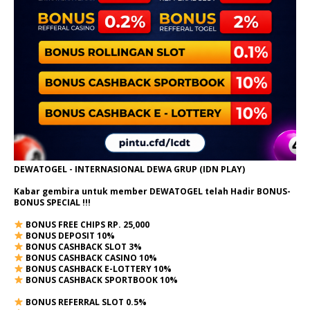
DEWATOGEL - INTERNASIONAL DEWA GRUP (IDN PLAY)
Kabar gembira untuk member DEWATOGEL telah Hadir
BONUS-
BONUS SPECIAL
!!!
BONUS FREE CHIPS RP. 25,000
BONUS DEPOSIT 10%
BONUS CASHBACK SLOT 3%
BONUS CASHBACK CASINO 10%
BONUS CASHBACK E-LOTTERY 10%
BONUS CASHBACK SPORTBOOK 10%
BONUS REFERRAL SLOT 0.5%