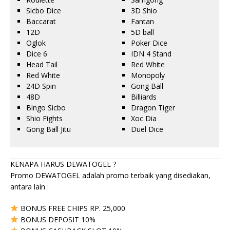
Sicbo Dice
3D Shio
Baccarat
Fantan
12D
5D ball
Oglok
Poker Dice
Dice 6
IDN 4 Stand
Head Tail
Red White
Red White
Monopoly
24D Spin
Gong Ball
48D
Billiards
Bingo Sicbo
Dragon Tiger
Shio Fights
Xoc Dia
Gong Ball Jitu
Duel Dice
KENAPA HARUS DEWATOGEL ?
Promo DEWATOGEL adalah promo terbaik yang disediakan,
antara lain :
BONUS FREE CHIPS RP. 25,000
BONUS DEPOSIT 10%