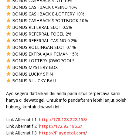
BONUS CASHBACK SLOT 10%
BONUS CASHBACK CASINO 10%
BONUS CASHBACK E-LOTTERY 10%
BONUS CASHBACK SPORTBOOK 10%
BONUS REFERRAL SLOT 0.5%
BONUS REFERRAL TOGEL 2%
BONUS REFERRAL CASINO 0.2%
BONUS ROLLINGAN SLOT 0.1%
BONUS EXTRA AJAK TEMAN 15%
BONUS LOTTERY JOWOPOOLS
BONUS MYSTERY BOX
BONUS LUCKY SPIN
BONUS 5 LUCKY BALL
Ayo segera daftarkan diri anda pada situs terpercaya kami
hanya di dewatogel. Untuk info pendaftaran lebih lanjut boleh
hubungi kontak dibawah ini :
Link Alternatif 1:
http://178.128.222.158/
Link Alternatif 2:
https://172.93.186.2/
Link Alternatif 3:
https://
Playdetol.com
/