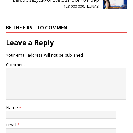
DEWATOGEL JACKPOT LIVE CASINO DI NIU NIU Rp
128.000.000,- LUNAS
BE THE FIRST TO COMMENT
Leave a Reply
Your email address will not be published.
Comment
Name
*
Email
*