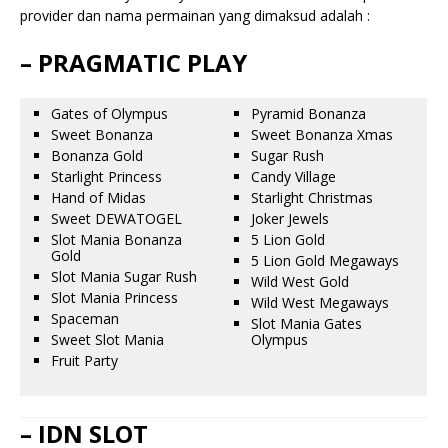
provider dan nama permainan yang dimaksud adalah :
– PRAGMATIC PLAY
Gates of Olympus
Pyramid Bonanza
Sweet Bonanza
Sweet Bonanza Xmas
Bonanza Gold
Sugar Rush
Starlight Princess
Candy Village
Hand of Midas
Starlight Christmas
Sweet DEWATOGEL
Joker Jewels
Slot Mania Bonanza
5 Lion Gold
Gold
5 Lion Gold Megaways
Slot Mania Sugar Rush
Wild West Gold
Slot Mania Princess
Wild West Megaways
Spaceman
Slot Mania Gates
Sweet Slot Mania
Olympus
Fruit Party
– IDN SLOT