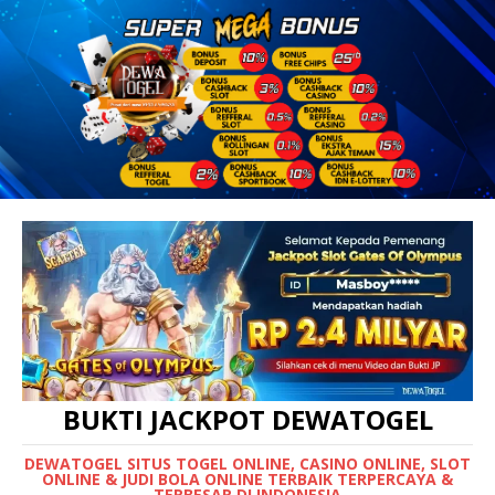
BUKTI JACKPOT DEWATOGEL
DEWATOGEL SITUS TOGEL ONLINE, CASINO ONLINE, SLOT
ONLINE & JUDI BOLA ONLINE TERBAIK TERPERCAYA &
TERBESAR DI INDONESIA