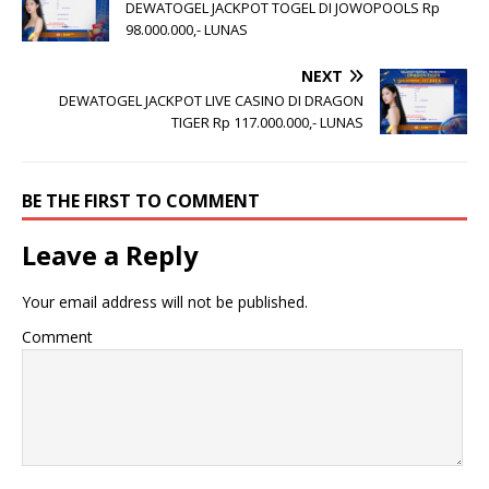
DEWATOGEL JACKPOT TOGEL DI JOWOPOOLS Rp
98.000.000,- LUNAS
NEXT
DEWATOGEL JACKPOT LIVE CASINO DI DRAGON
TIGER Rp 117.000.000,- LUNAS
BE THE FIRST TO COMMENT
Leave a Reply
Your email address will not be published.
Comment