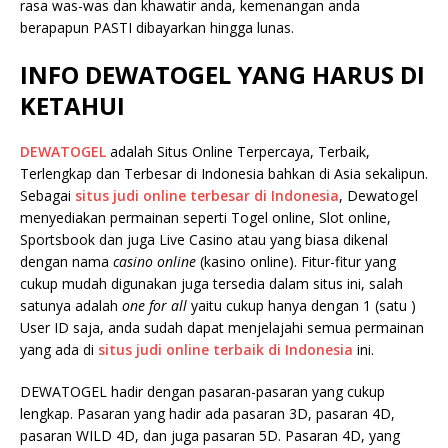
rasa was-was dan khawatir anda, kemenangan anda
berapapun PASTI dibayarkan hingga lunas.
INFO DEWATOGEL YANG HARUS DI
KETAHUI
DEWATOGEL
adalah Situs Online Terpercaya, Terbaik,
Terlengkap dan Terbesar di Indonesia bahkan di Asia sekalipun.
Sebagai
situs judi online terbesar di Indonesia
, Dewatogel
menyediakan permainan seperti Togel online, Slot online,
Sportsbook dan juga Live Casino atau yang biasa dikenal
dengan nama
casino online
(kasino online). Fitur-fitur yang
cukup mudah digunakan juga tersedia dalam situs ini, salah
satunya adalah
one for all
yaitu cukup hanya dengan 1 (satu )
User ID saja, anda sudah dapat menjelajahi semua permainan
yang ada di
situs judi online terbaik di Indonesia
ini.
DEWATOGEL hadir dengan pasaran-pasaran yang cukup
lengkap. Pasaran yang hadir ada pasaran 3D, pasaran 4D,
pasaran WILD 4D, dan juga pasaran 5D. Pasaran 4D, yang