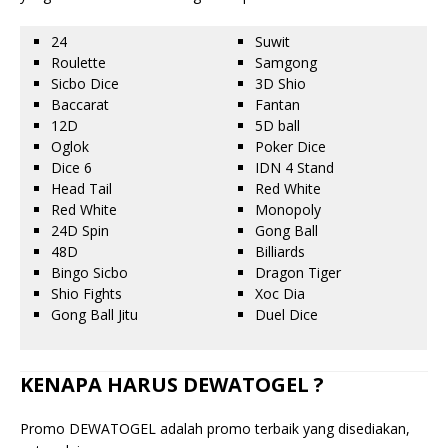
24
Suwit
Roulette
Samgong
Sicbo Dice
3D Shio
Baccarat
Fantan
12D
5D ball
Oglok
Poker Dice
Dice 6
IDN 4 Stand
Head Tail
Red White
Red White
Monopoly
24D Spin
Gong Ball
48D
Billiards
Bingo Sicbo
Dragon Tiger
Shio Fights
Xoc Dia
Gong Ball Jitu
Duel Dice
KENAPA HARUS DEWATOGEL ?
Promo DEWATOGEL adalah promo terbaik yang disediakan,