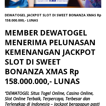
DEWATOGEL JACKPOT SLOT DI SWEET BONANZA XMAS Rp
158.000.000,- LUNAS
MEMBER DEWATOGEL
MENERIMA PELUNASAN
KEMENANGAN JACKPOT
SLOT DI SWEET
BONANZA XMAS Rp
158.000.000,- LUNAS
“DEWATOGEL Situs Togel Online, Casino Online,
Slot Online Terbaik, Terpercaya, Terbesar dan
Terlengkap di Indonesia – Jackpot berapapun pasti