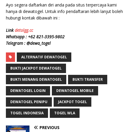
Ayo segera daftarkan diri anda pada situs terpercaya kami
hanya di dewatogel. Untuk info pendaftaran lebih lanjut boleh
hubungi kontak dibawah ini :
Link
detolgg.cc
Whatsapp :
+62 8
21-3395-9802
Telegram : @dewa_togel
ALTERNATIF DEWATOGEL
BUKTI JACKPOT DEWATOGEL
BUKTI MENANG DEWATOGEL
BUKTI TRANSFER
DEWATOGEL LOGIN
DEWATOGEL MOBILE
DEWATOGEL PENIPU
JACKPOT TOGEL
TOGEL INDONESIA
TOGEL WLA
PREVIOUS