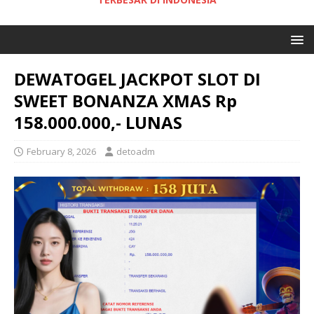
DEWATOGEL JACKPOT SLOT DI
SWEET BONANZA XMAS Rp
158.000.000,- LUNAS
February 8, 2026
detoadm