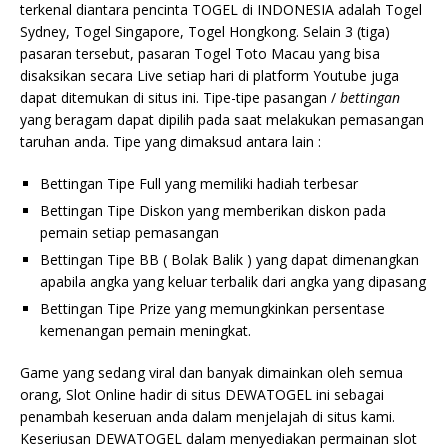
terkenal diantara pencinta TOGEL di INDONESIA adalah Togel
Sydney, Togel Singapore, Togel Hongkong. Selain 3 (tiga)
pasaran tersebut, pasaran Togel Toto Macau yang bisa
disaksikan secara Live setiap hari di platform Youtube juga
dapat ditemukan di situs ini. Tipe-tipe pasangan /
bettingan
yang beragam dapat dipilih pada saat melakukan pemasangan
taruhan anda. Tipe yang dimaksud antara lain :
Bettingan Tipe Full yang memiliki hadiah terbesar
Bettingan Tipe Diskon yang memberikan diskon pada
pemain setiap pemasangan
Bettingan Tipe BB ( Bolak Balik ) yang dapat dimenangkan
apabila angka yang keluar terbalik dari angka yang dipasang
Bettingan Tipe Prize yang memungkinkan persentase
kemenangan pemain meningkat.
Game yang sedang viral dan banyak dimainkan oleh semua
orang, Slot Online hadir di situs DEWATOGEL ini sebagai
penambah keseruan anda dalam menjelajah di situs kami.
Keseriusan DEWATOGEL dalam menyediakan permainan slot