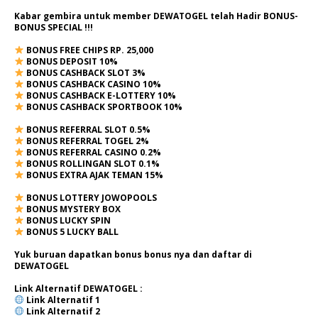
Kabar gembira untuk member DEWATOGEL telah Hadir
BONUS-
BONUS SPECIAL
!!!
BONUS FREE CHIPS RP. 25,000
BONUS DEPOSIT 10%
BONUS CASHBACK SLOT 3%
BONUS CASHBACK CASINO 10%
BONUS CASHBACK E-LOTTERY 10%
BONUS CASHBACK SPORTBOOK 10%
BONUS REFERRAL SLOT 0.5%
BONUS REFERRAL TOGEL 2%
BONUS REFERRAL CASINO 0.2%
BONUS ROLLINGAN SLOT 0.1%
BONUS EXTRA AJAK TEMAN 15%
BONUS LOTTERY JOWOPOOLS
BONUS MYSTERY BOX
BONUS LUCKY SPIN
BONUS 5 LUCKY BALL
Yuk buruan dapatkan bonus bonus nya dan daftar di
DEWATOGEL
Link Alternatif
DEWATOGEL
:
Link Alternatif 1
Link Alternatif 2