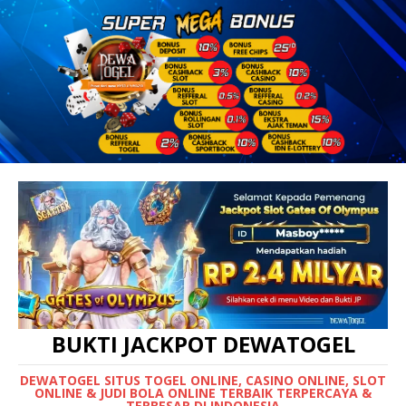
BUKTI JACKPOT DEWATOGEL
DEWATOGEL SITUS TOGEL ONLINE, CASINO ONLINE, SLOT
ONLINE & JUDI BOLA ONLINE TERBAIK TERPERCAYA &
TERBESAR DI INDONESIA