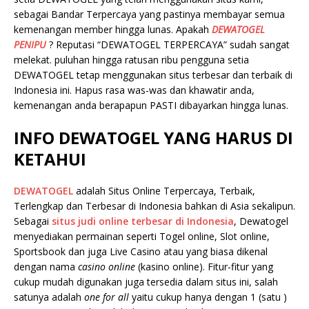
sebagai Bandar Terpercaya yang pastinya membayar semua
kemenangan member hingga lunas. Apakah
DEWATOGEL
PENIPU
? Reputasi “DEWATOGEL TERPERCAYA” sudah sangat
melekat. puluhan hingga ratusan ribu pengguna setia
DEWATOGEL tetap menggunakan situs terbesar dan terbaik di
Indonesia ini. Hapus rasa was-was dan khawatir anda,
kemenangan anda berapapun PASTI dibayarkan hingga lunas.
INFO DEWATOGEL YANG HARUS DI
KETAHUI
DEWATOGEL
adalah Situs Online Terpercaya, Terbaik,
Terlengkap dan Terbesar di Indonesia bahkan di Asia sekalipun.
Sebagai
situs judi online terbesar di Indonesia
, Dewatogel
menyediakan permainan seperti Togel online, Slot online,
Sportsbook dan juga Live Casino atau yang biasa dikenal
dengan nama
casino online
(kasino online). Fitur-fitur yang
cukup mudah digunakan juga tersedia dalam situs ini, salah
satunya adalah
one for all
yaitu cukup hanya dengan 1 (satu )