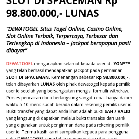
SLOT DI SPACEMAN Rp
98.800.000,- LUNAS
“DEWATOGEL Situs Togel Online, Casino Online,
Slot Online Terbaik, Terpercaya, Terbesar dan
Terlengkap di Indonesia – Jackpot berapapun pasti
dibayar”
DEWATOGEL
mengucapkan selamat kepada user id :
YON***
yang telah berhasil mendapatkan jackpot pada permainan
SLOT DI SPACEMAN.
Kemenangan sebesar
Rp 98.800.000,-.
telah dibayarkan
LUNAS
oleh pihak dewatogel kepada pemilik
user id setelah yang bersangkutan mengisi formulir withdraw.
Proses pencairan dana berlangsung sangat cepat hanya dalam
waktu 5-10 menit sudah berada dalam rekening pemilik user id.
Bukti transfer yang dapat anda lihat adalah bukti
SAH / VALID
yang langsung di dapatkan melalui bukti transaksi dari Bank
yang digunakan untuk pengiriman dana pada rekening pemilik
user id. Terima kasih kami sampaikan kepada para pengguna
setia DEWATOGEL yang telah menggunakan situs kami,