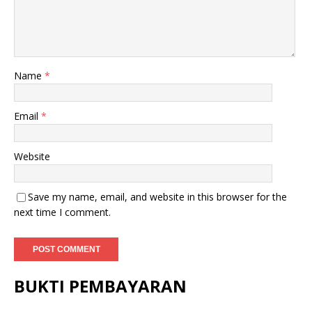
Name
*
Email
*
Website
Save my name, email, and website in this browser for the
next time I comment.
BUKTI PEMBAYARAN