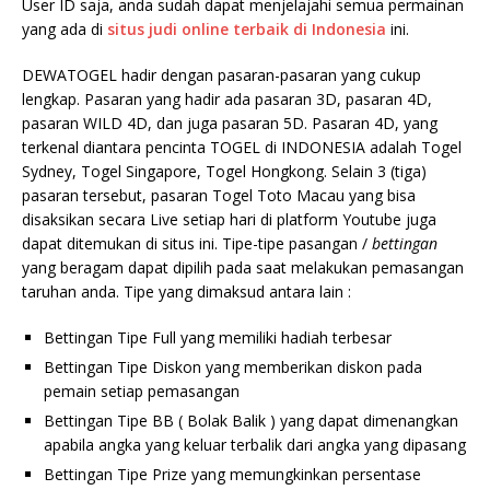
User ID saja, anda sudah dapat menjelajahi semua permainan
yang ada di
situs judi online terbaik di Indonesia
ini.
DEWATOGEL hadir dengan pasaran-pasaran yang cukup
lengkap. Pasaran yang hadir ada pasaran 3D, pasaran 4D,
pasaran WILD 4D, dan juga pasaran 5D. Pasaran 4D, yang
terkenal diantara pencinta TOGEL di INDONESIA adalah Togel
Sydney, Togel Singapore, Togel Hongkong. Selain 3 (tiga)
pasaran tersebut, pasaran Togel Toto Macau yang bisa
disaksikan secara Live setiap hari di platform Youtube juga
dapat ditemukan di situs ini. Tipe-tipe pasangan /
bettingan
yang beragam dapat dipilih pada saat melakukan pemasangan
taruhan anda. Tipe yang dimaksud antara lain :
Bettingan Tipe Full yang memiliki hadiah terbesar
Bettingan Tipe Diskon yang memberikan diskon pada
pemain setiap pemasangan
Bettingan Tipe BB ( Bolak Balik ) yang dapat dimenangkan
apabila angka yang keluar terbalik dari angka yang dipasang
Bettingan Tipe Prize yang memungkinkan persentase