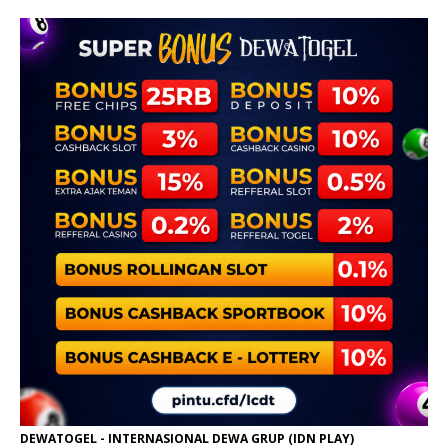
DEWATOGEL - INTERNASIONAL DEWA GRUP (IDN PLAY)