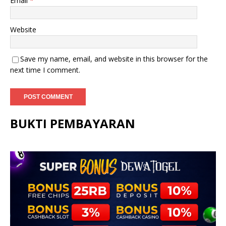
Email
*
Website
Save my name, email, and website in this browser for the
next time I comment.
BUKTI PEMBAYARAN