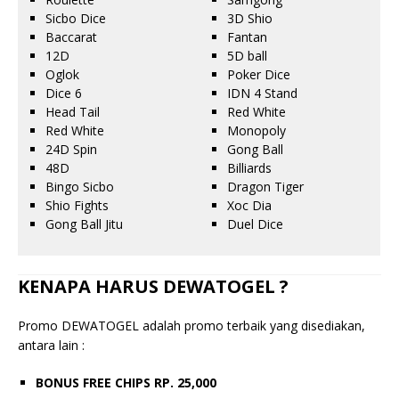
Sicbo Dice
3D Shio
Baccarat
Fantan
12D
5D ball
Oglok
Poker Dice
Dice 6
IDN 4 Stand
Head Tail
Red White
Red White
Monopoly
24D Spin
Gong Ball
48D
Billiards
Bingo Sicbo
Dragon Tiger
Shio Fights
Xoc Dia
Gong Ball Jitu
Duel Dice
KENAPA HARUS DEWATOGEL ?
Promo DEWATOGEL adalah promo terbaik yang disediakan,
antara lain :
BONUS FREE CHIPS RP. 25,000