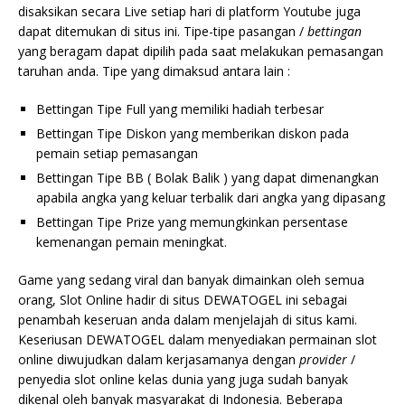
disaksikan secara Live setiap hari di platform Youtube juga
dapat ditemukan di situs ini. Tipe-tipe pasangan /
bettingan
yang beragam dapat dipilih pada saat melakukan pemasangan
taruhan anda. Tipe yang dimaksud antara lain :
Bettingan Tipe Full yang memiliki hadiah terbesar
Bettingan Tipe Diskon yang memberikan diskon pada
pemain setiap pemasangan
Bettingan Tipe BB ( Bolak Balik ) yang dapat dimenangkan
apabila angka yang keluar terbalik dari angka yang dipasang
Bettingan Tipe Prize yang memungkinkan persentase
kemenangan pemain meningkat.
Game yang sedang viral dan banyak dimainkan oleh semua
orang, Slot Online hadir di situs DEWATOGEL ini sebagai
penambah keseruan anda dalam menjelajah di situs kami.
Keseriusan DEWATOGEL dalam menyediakan permainan slot
online diwujudkan dalam kerjasamanya dengan
provider
/
penyedia slot online kelas dunia yang juga sudah banyak
dikenal oleh banyak masyarakat di Indonesia. Beberapa