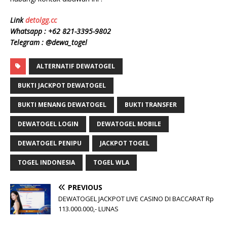
Link
detolgg.cc
Whatsapp :
+62 8
21-3395-9802
Telegram : @dewa_togel
ALTERNATIF DEWATOGEL
BUKTI JACKPOT DEWATOGEL
BUKTI MENANG DEWATOGEL
BUKTI TRANSFER
DEWATOGEL LOGIN
DEWATOGEL MOBILE
DEWATOGEL PENIPU
JACKPOT TOGEL
TOGEL INDONESIA
TOGEL WLA
PREVIOUS
DEWATOGEL JACKPOT LIVE CASINO DI BACCARAT Rp
113.000.000,- LUNAS