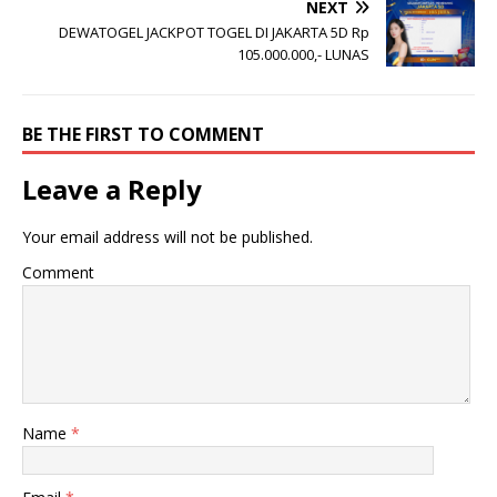
NEXT
DEWATOGEL JACKPOT TOGEL DI JAKARTA 5D Rp
105.000.000,- LUNAS
BE THE FIRST TO COMMENT
Leave a Reply
Your email address will not be published.
Comment
Name
*