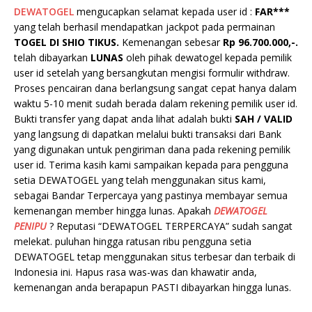
DEWATOGEL
mengucapkan selamat kepada user id :
FAR***
yang telah berhasil mendapatkan jackpot pada permainan
TOGEL DI SHIO TIKUS.
Kemenangan sebesar
Rp 96.700.000,-.
telah dibayarkan
LUNAS
oleh pihak dewatogel kepada pemilik
user id setelah yang bersangkutan mengisi formulir withdraw.
Proses pencairan dana berlangsung sangat cepat hanya dalam
waktu 5-10 menit sudah berada dalam rekening pemilik user id.
Bukti transfer yang dapat anda lihat adalah bukti
SAH / VALID
yang langsung di dapatkan melalui bukti transaksi dari Bank
yang digunakan untuk pengiriman dana pada rekening pemilik
user id. Terima kasih kami sampaikan kepada para pengguna
setia DEWATOGEL yang telah menggunakan situs kami,
sebagai Bandar Terpercaya yang pastinya membayar semua
kemenangan member hingga lunas. Apakah
DEWATOGEL
PENIPU
? Reputasi “DEWATOGEL TERPERCAYA” sudah sangat
melekat. puluhan hingga ratusan ribu pengguna setia
DEWATOGEL tetap menggunakan situs terbesar dan terbaik di
Indonesia ini. Hapus rasa was-was dan khawatir anda,
kemenangan anda berapapun PASTI dibayarkan hingga lunas.