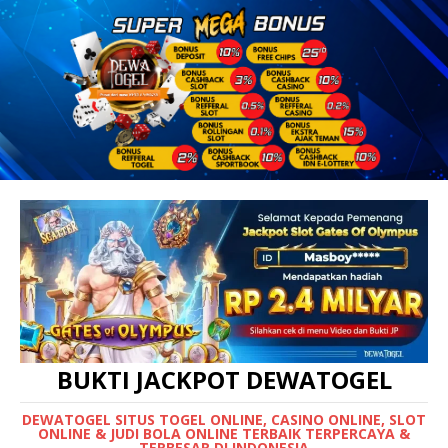
BUKTI JACKPOT DEWATOGEL
DEWATOGEL SITUS TOGEL ONLINE, CASINO ONLINE, SLOT
ONLINE & JUDI BOLA ONLINE TERBAIK TERPERCAYA &
TERBESAR DI INDONESIA