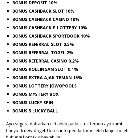
BONUS DEPOSIT 10%
BONUS CASHBACK SLOT 10%
BONUS CASHBACK CASINO 10%
BONUS CASHBACK E-LOTTERY 10%
BONUS CASHBACK SPORTBOOK 10%
BONUS REFERRAL SLOT 0.5%
BONUS REFERRAL TOGEL 2%
BONUS REFERRAL CASINO 0.2%
BONUS ROLLINGAN SLOT 0.1%
BONUS EXTRA AJAK TEMAN 15%
BONUS LOTTERY JOWOPOOLS
BONUS MYSTERY BOX
BONUS LUCKY SPIN
BONUS 5 LUCKY BALL
Ayo segera daftarkan diri anda pada situs terpercaya kami
hanya di dewatogel. Untuk info pendaftaran lebih lanjut boleh
hubungi kontak dibawah ini :