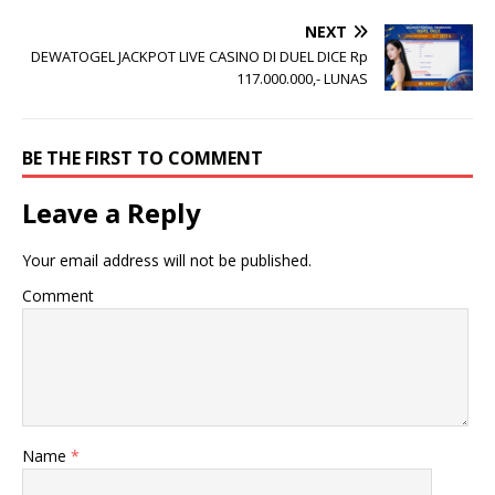
NEXT
DEWATOGEL JACKPOT LIVE CASINO DI DUEL DICE Rp
117.000.000,- LUNAS
BE THE FIRST TO COMMENT
Leave a Reply
Your email address will not be published.
Comment
Name
*