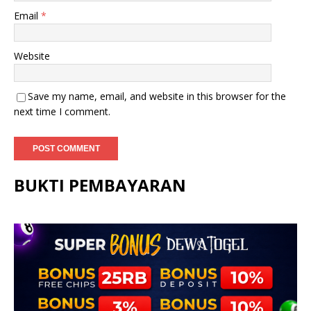
Email
*
Website
Save my name, email, and website in this browser for the
next time I comment.
BUKTI PEMBAYARAN