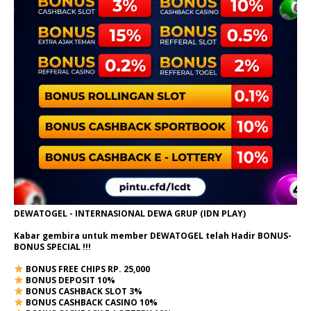
DEWATOGEL - INTERNASIONAL DEWA GRUP (IDN PLAY)
Kabar gembira untuk member DEWATOGEL telah Hadir
BONUS-
BONUS SPECIAL
!!!
BONUS FREE CHIPS RP. 25,000
BONUS DEPOSIT 10%
BONUS CASHBACK SLOT 3%
BONUS CASHBACK CASINO 10%