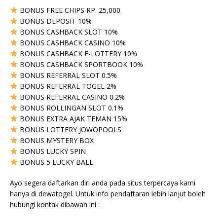
BONUS FREE CHIPS RP. 25,000
BONUS DEPOSIT 10%
BONUS CASHBACK SLOT 10%
BONUS CASHBACK CASINO 10%
BONUS CASHBACK E-LOTTERY 10%
BONUS CASHBACK SPORTBOOK 10%
BONUS REFERRAL SLOT 0.5%
BONUS REFERRAL TOGEL 2%
BONUS REFERRAL CASINO 0.2%
BONUS ROLLINGAN SLOT 0.1%
BONUS EXTRA AJAK TEMAN 15%
BONUS LOTTERY JOWOPOOLS
BONUS MYSTERY BOX
BONUS LUCKY SPIN
BONUS 5 LUCKY BALL
Ayo segera daftarkan diri anda pada situs terpercaya kami
hanya di dewatogel. Untuk info pendaftaran lebih lanjut boleh
hubungi kontak dibawah ini :