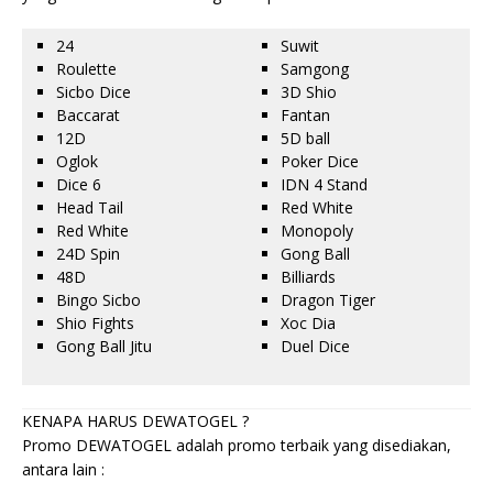
24
Suwit
Roulette
Samgong
Sicbo Dice
3D Shio
Baccarat
Fantan
12D
5D ball
Oglok
Poker Dice
Dice 6
IDN 4 Stand
Head Tail
Red White
Red White
Monopoly
24D Spin
Gong Ball
48D
Billiards
Bingo Sicbo
Dragon Tiger
Shio Fights
Xoc Dia
Gong Ball Jitu
Duel Dice
KENAPA HARUS DEWATOGEL ?
Promo DEWATOGEL adalah promo terbaik yang disediakan,
antara lain :