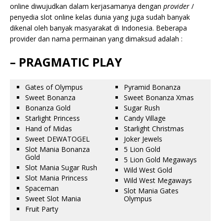
online diwujudkan dalam kerjasamanya dengan
provider
/
penyedia slot online kelas dunia yang juga sudah banyak
dikenal oleh banyak masyarakat di Indonesia. Beberapa
provider dan nama permainan yang dimaksud adalah :
– PRAGMATIC PLAY
Gates of Olympus
Pyramid Bonanza
Sweet Bonanza
Sweet Bonanza Xmas
Bonanza Gold
Sugar Rush
Starlight Princess
Candy Village
Hand of Midas
Starlight Christmas
Sweet DEWATOGEL
Joker Jewels
Slot Mania Bonanza
5 Lion Gold
Gold
5 Lion Gold Megaways
Slot Mania Sugar Rush
Wild West Gold
Slot Mania Princess
Wild West Megaways
Spaceman
Slot Mania Gates
Sweet Slot Mania
Olympus
Fruit Party