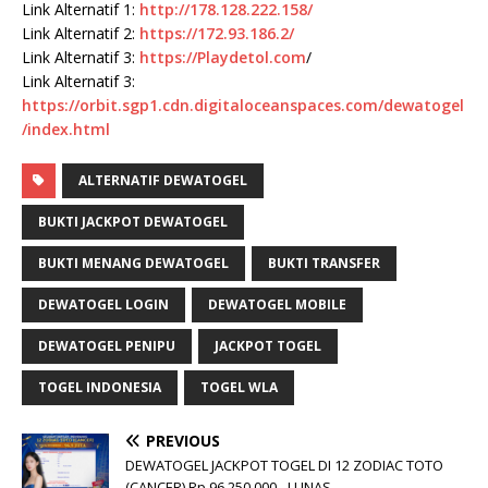
Link Alternatif 1:
http://178.128.222.158/
Link Alternatif 2:
https://172.93.186.2/
Link Alternatif 3:
https://
Playdetol.com
/
Link Alternatif 3:
https://orbit.sgp1.cdn.digitaloceanspaces.com/dewatogel
/index.html
ALTERNATIF DEWATOGEL
BUKTI JACKPOT DEWATOGEL
BUKTI MENANG DEWATOGEL
BUKTI TRANSFER
DEWATOGEL LOGIN
DEWATOGEL MOBILE
DEWATOGEL PENIPU
JACKPOT TOGEL
TOGEL INDONESIA
TOGEL WLA
PREVIOUS
DEWATOGEL JACKPOT TOGEL DI 12 ZODIAC TOTO
(CANCER) Rp 96.250.000,- LUNAS