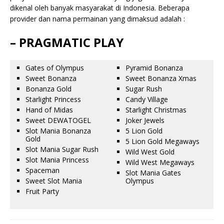
dikenal oleh banyak masyarakat di Indonesia. Beberapa
provider dan nama permainan yang dimaksud adalah :
– PRAGMATIC PLAY
Gates of Olympus
Pyramid Bonanza
Sweet Bonanza
Sweet Bonanza Xmas
Bonanza Gold
Sugar Rush
Starlight Princess
Candy Village
Hand of Midas
Starlight Christmas
Sweet DEWATOGEL
Joker Jewels
Slot Mania Bonanza
5 Lion Gold
Gold
5 Lion Gold Megaways
Slot Mania Sugar Rush
Wild West Gold
Slot Mania Princess
Wild West Megaways
Spaceman
Slot Mania Gates
Sweet Slot Mania
Olympus
Fruit Party