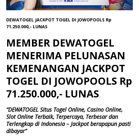
DEWATOGEL JACKPOT TOGEL DI JOWOPOOLS Rp
71.250.000,- LUNAS
MEMBER DEWATOGEL
MENERIMA PELUNASAN
KEMENANGAN JACKPOT
TOGEL DI JOWOPOOLS Rp
71.250.000,- LUNAS
“DEWATOGEL Situs Togel Online, Casino Online,
Slot Online Terbaik, Terpercaya, Terbesar dan
Terlengkap di Indonesia – Jackpot berapapun pasti
dibayar”