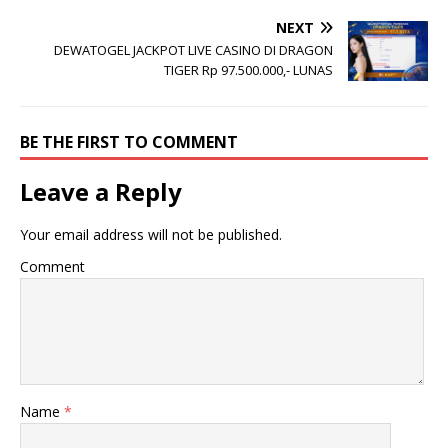
NEXT
DEWATOGEL JACKPOT LIVE CASINO DI DRAGON
TIGER Rp 97.500.000,- LUNAS
BE THE FIRST TO COMMENT
Leave a Reply
Your email address will not be published.
Comment
Name
*