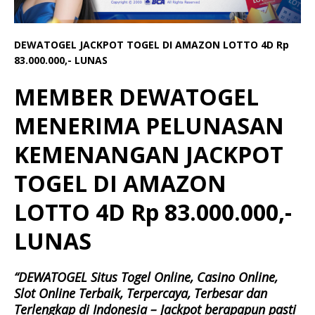
DEWATOGEL JACKPOT TOGEL DI AMAZON LOTTO 4D Rp
83.000.000,- LUNAS
MEMBER DEWATOGEL
MENERIMA PELUNASAN
KEMENANGAN JACKPOT
TOGEL DI AMAZON
LOTTO 4D Rp 83.000.000,-
LUNAS
“DEWATOGEL Situs Togel Online, Casino Online,
Slot Online Terbaik, Terpercaya, Terbesar dan
Terlengkap di Indonesia – Jackpot berapapun pasti