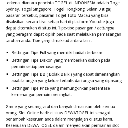
terkenal diantara pencinta TOGEL di INDONESIA adalah Togel
Sydney, Togel Singapore, Togel Hongkong. Selain 3 (tiga)
pasaran tersebut, pasaran Togel Toto Macau yang bisa
disaksikan secara Live setiap hari di platform Youtube juga
dapat ditemukan di situs ini. Tipe-tipe pasangan /
bettingan
yang beragam dapat dipilih pada saat melakukan pemasangan
taruhan anda. Tipe yang dimaksud antara lain :
Bettingan Tipe Full yang memiliki hadiah terbesar
Bettingan Tipe Diskon yang memberikan diskon pada
pemain setiap pemasangan
Bettingan Tipe BB ( Bolak Balik ) yang dapat dimenangkan
apabila angka yang keluar terbalik dari angka yang dipasang
Bettingan Tipe Prize yang memungkinkan persentase
kemenangan pemain meningkat.
Game yang sedang viral dan banyak dimainkan oleh semua
orang, Slot Online hadir di situs DEWATOGEL ini sebagai
penambah keseruan anda dalam menjelajah di situs kami.
Keseriusan DEWATOGEL dalam menyediakan permainan slot