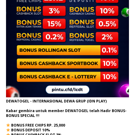
DEWATOGEL - INTERNASIONAL DEWA GRUP (IDN PLAY)
Kabar gembira untuk member DEWATOGEL telah Hadir
BONUS-
BONUS SPECIAL
!!!
BONUS FREE CHIPS RP. 25,000
BONUS DEPOSIT 10%
BONUS CASHBACK SLOT 3%