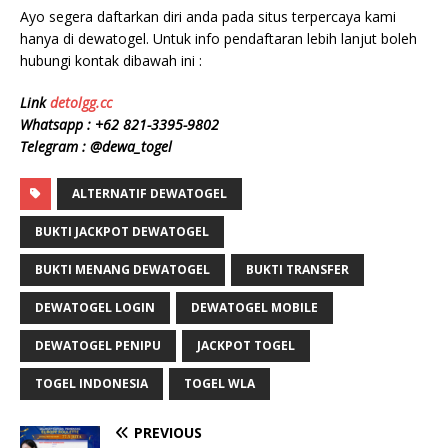
Ayo segera daftarkan diri anda pada situs terpercaya kami
hanya di dewatogel. Untuk info pendaftaran lebih lanjut boleh
hubungi kontak dibawah ini :
Link
detolgg.cc
Whatsapp :
+62 8
21-3395-9802
Telegram : @dewa_togel
ALTERNATIF DEWATOGEL
BUKTI JACKPOT DEWATOGEL
BUKTI MENANG DEWATOGEL
BUKTI TRANSFER
DEWATOGEL LOGIN
DEWATOGEL MOBILE
DEWATOGEL PENIPU
JACKPOT TOGEL
TOGEL INDONESIA
TOGEL WLA
PREVIOUS