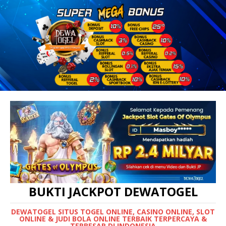
BUKTI JACKPOT DEWATOGEL
DEWATOGEL SITUS TOGEL ONLINE, CASINO ONLINE, SLOT
ONLINE & JUDI BOLA ONLINE TERBAIK TERPERCAYA &
TERBESAR DI INDONESIA